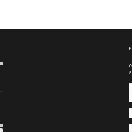
K
O
6