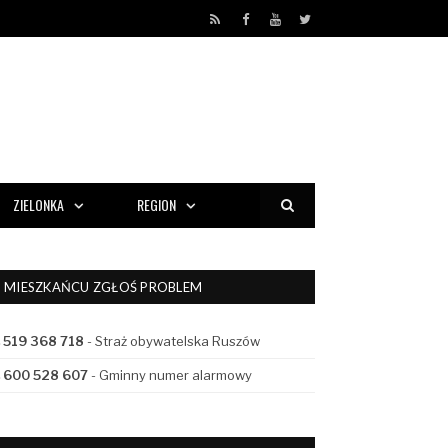
RSS
Facebook
YouTube
Twitter
ZIELONKA
REGION
MIESZKAŃCU ZGŁOŚ PROBLEM
519 368 718
- Straż obywatelska Ruszów
600 528 607
- Gminny numer alarmowy