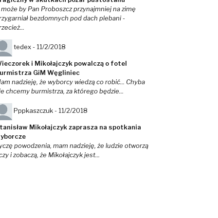
 może by Pan Proboszcz przynajmniej na zimę
rzygarniał bezdomnych pod dach plebani -
rzecież...
tedex -
11/2/2018
ieczorek i Mikołajczyk powalczą o fotel
urmistrza GiM Węgliniec
am nadzieję, że wyborcy wiedzą co robić... Chyba
ie chcemy burmistrza, za którego będzie...
Pppkaszczuk -
11/2/2018
tanisław Mikołajczyk zaprasza na spotkania
yborcze
yczę powodzenia, mam nadzieję, że ludzie otworzą
czy i zobaczą, że Mikołajczyk jest...