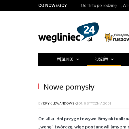
CO NOWEGO?
Od flirtu po rodzinę – „Wi
WĘGLINIEC
RUSZÓW
Nowe pomysły
BY
ERYK LEWANDOWSKI
ON
6 STYCZNIA 2001
Od kilku dni przygotowywaliśmy aktualiza
„wenę” twórczą, więc postanowiliśmy zmien