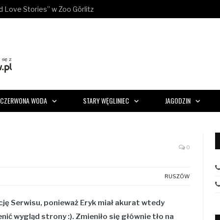
ld Love Stories” w Zoo Görlitz
CZERWONA WODA
STARY WĘGLINIEC
JAGODZIN
0
RUSZÓW
cję Serwisu, ponieważ Eryk miał akurat wtedy
ić wygląd strony :). Zmieniło się głównie tło na