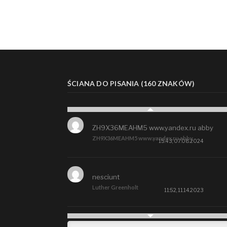
ŚCIANA DO PISANIA (160 ZNAKÓW)
ZH9X36MEAHM5 www.yandex.ru abby
ZH9X36MEAHM5 www.yandex.ru abby
15:43, 07.08.2024
nesciunt
Luther Greenholt
11:52, 11.14.2023
Future