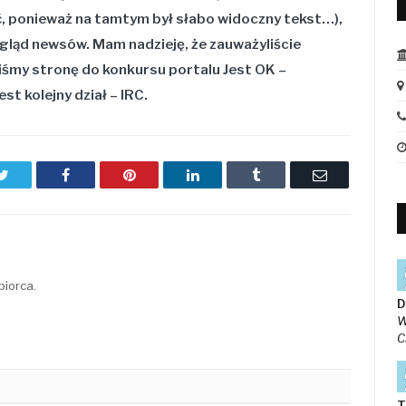
ić, ponieważ na tamtym był słabo widoczny tekst…),
ygląd newsów. Mam nadzieję, że zauważyliście
iliśmy stronę do konkursu portalu Jest OK –
st kolejny dział – IRC.
Twitter
Facebook
Pinterest
LinkedIn
Tumblr
Email
biorca.
D
W
C
T