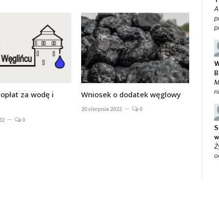
A
p
p
W
B
M
n
opłat za wodę i
Wniosek o dodatek węglowy
20 sierpnia 2022
0
22
0
S
w
Ż
o