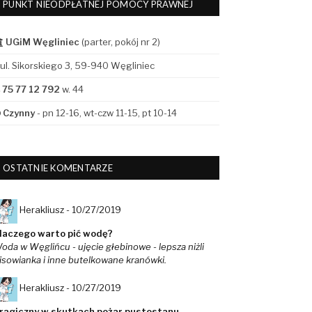
PUNKT NIEODPŁATNEJ POMOCY PRAWNEJ
UGiM Węgliniec
(parter, pokój nr 2)
ul. Sikorskiego 3, 59-940 Węgliniec
75 77 12 792
w. 44
Czynny
- pn 12-16, wt-czw 11-15, pt 10-14
OSTATNIE KOMENTARZE
Herakliusz -
10/27/2019
laczego warto pić wodę?
oda w Węglińcu - ujęcie głebinowe - lepsza niżli
isowianka i inne butelkowane kranówki.
Herakliusz -
10/27/2019
ragiczny w skutkach pożar pustostanu