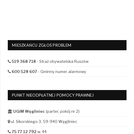
MIESZKAŃCU ZGŁOŚ PROBLEM
519 368 718
- Straż obywatelska Ruszów
600 528 607
- Gminny numer alarmowy
PUNKT NIEODPŁATNEJ POMOCY PRAWNEJ
UGiM Węgliniec
(parter, pokój nr 2)
ul. Sikorskiego 3, 59-940 Węgliniec
75 77 12 792
w. 44