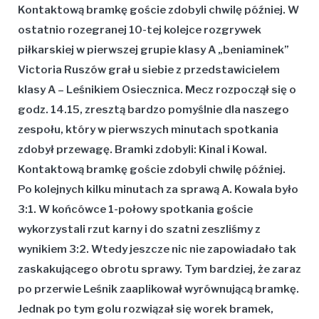
Kontaktową bramkę goście zdobyli chwilę później.
W
ostatnio rozegranej 10-tej kolejce rozgrywek
piłkarskiej w pierwszej grupie klasy A „beniaminek”
Victoria Ruszów grał u siebie z przedstawicielem
klasy A – Leśnikiem Osiecznica. Mecz rozpoczął się o
godz. 14.15, zresztą bardzo pomyślnie dla naszego
zespołu, który w pierwszych minutach spotkania
zdobył przewagę. Bramki zdobyli: Kinal i Kowal.
Kontaktową bramkę goście zdobyli chwilę później.
Po kolejnych kilku minutach za sprawą A. Kowala było
3:1. W końcówce 1-połowy spotkania goście
wykorzystali rzut karny i do szatni zeszliśmy z
wynikiem 3:2. Wtedy jeszcze nic nie zapowiadało tak
zaskakującego obrotu sprawy. Tym bardziej, że zaraz
po przerwie Leśnik zaaplikował wyrównującą bramkę.
Jednak po tym golu rozwiązał się worek bramek,