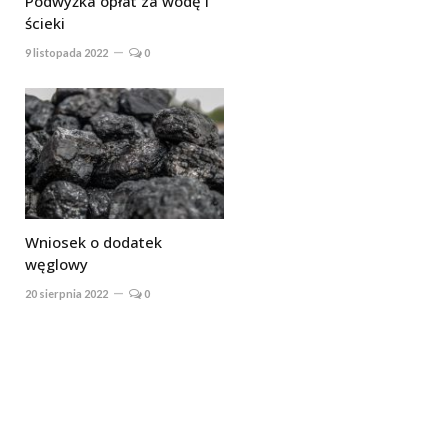
Podwyżka opłat za wodę i
ścieki
9 listopada 2022
0
Wniosek o dodatek
węglowy
20 sierpnia 2022
0