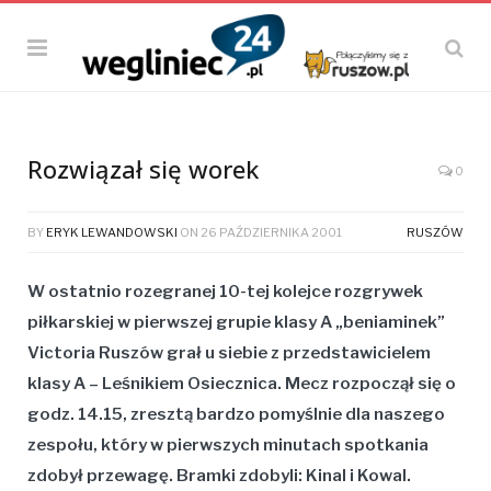
Rozwiązał się worek
0
BY
ERYK LEWANDOWSKI
ON
26 PAŹDZIERNIKA 2001
RUSZÓW
W ostatnio rozegranej 10-tej kolejce rozgrywek
piłkarskiej w pierwszej grupie klasy A „beniaminek”
Victoria Ruszów grał u siebie z przedstawicielem
klasy A – Leśnikiem Osiecznica. Mecz rozpoczął się o
godz. 14.15, zresztą bardzo pomyślnie dla naszego
zespołu, który w pierwszych minutach spotkania
zdobył przewagę. Bramki zdobyli: Kinal i Kowal.