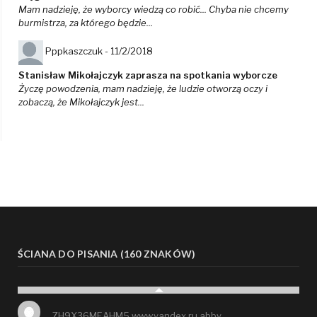
Mam nadzieję, że wyborcy wiedzą co robić... Chyba nie chcemy
burmistrza, za którego będzie...
Pppkaszczuk -
11/2/2018
Stanisław Mikołajczyk zaprasza na spotkania wyborcze
Życzę powodzenia, mam nadzieję, że ludzie otworzą oczy i
zobaczą, że Mikołajczyk jest...
ŚCIANA DO PISANIA (160 ZNAKÓW)
ZH9X36MEAHM5 www.yandex.ru abby