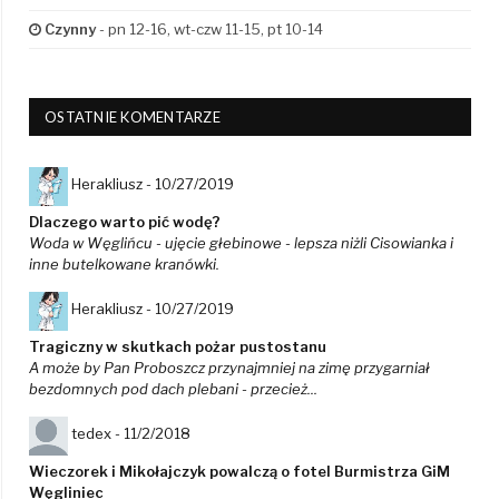
Czynny
- pn 12-16, wt-czw 11-15, pt 10-14
OSTATNIE KOMENTARZE
Herakliusz -
10/27/2019
Dlaczego warto pić wodę?
Woda w Węglińcu - ujęcie głebinowe - lepsza niżli Cisowianka i
inne butelkowane kranówki.
Herakliusz -
10/27/2019
Tragiczny w skutkach pożar pustostanu
A może by Pan Proboszcz przynajmniej na zimę przygarniał
bezdomnych pod dach plebani - przecież...
tedex -
11/2/2018
Wieczorek i Mikołajczyk powalczą o fotel Burmistrza GiM
Węgliniec