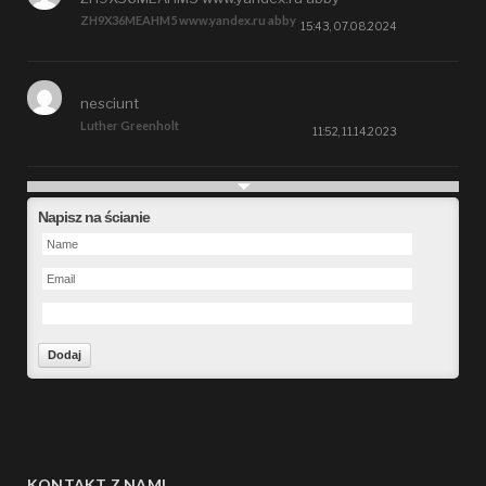
ZH9X36MEAHM5 www.yandex.ru abby
15:43, 07.08.2024
nesciunt
Luther Greenholt
11:52, 11.14.2023
Future
Napisz na ścianie
Alberta Kunde
09:15, 09.26.2023
defect
Ms. Brent Stroman
23:48, 09.19.2023
Forward
Bruce Klein
01:29, 09.19.2023
KONTAKT Z NAMI