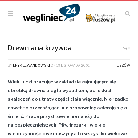
Drewniana krzywda
0
BY
ERYK LEWANDOWSKI
ON
19 LISTOPADA 2001
RUSZÓW
Wielu ludzi pracując w zakładzie zajmującym się
obróbką drewna uległo wypadkom, od lekkich
skaleczeń do utraty części ciała włącznie. Nie rzadko
nawet to przerażające, ale pracownicy ocierają się o
śmierć. Praca przy drzewie nie należy do
najbezpieczniejszych. Piły, frezarki, wielkie
wieloczynnościowe maszyny a to wszystko wiekowe