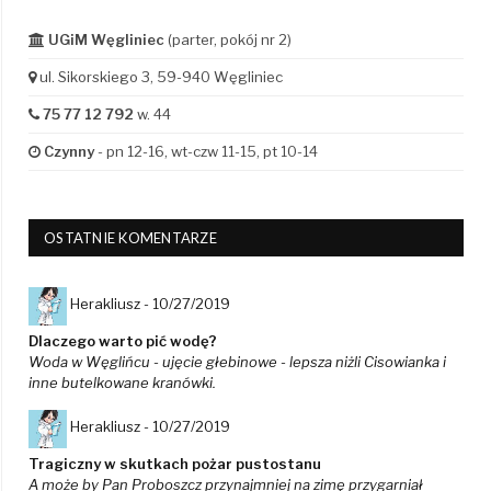
UGiM Węgliniec
(parter, pokój nr 2)
ul. Sikorskiego 3, 59-940 Węgliniec
75 77 12 792
w. 44
Czynny
- pn 12-16, wt-czw 11-15, pt 10-14
OSTATNIE KOMENTARZE
Herakliusz -
10/27/2019
Dlaczego warto pić wodę?
Woda w Węglińcu - ujęcie głebinowe - lepsza niżli Cisowianka i
inne butelkowane kranówki.
Herakliusz -
10/27/2019
Tragiczny w skutkach pożar pustostanu
A może by Pan Proboszcz przynajmniej na zimę przygarniał