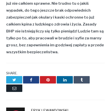
już nie całkiem sprawne. Nie trudno tu o jakiś
wypadek, do tego jeszcze brak odpowiednich
zabezpieczeń jak okulary i kaski ochronne to już
całkiem kpina z ludzkiego zdrowia i życia. Zasady
BHP nie istnieją liczy się tylko pieniądz! Ludzie tam są
tylko po to, aby pracowali w brudzie i syfie za marny
grosz, bez zapewnienia im godziwej zapłaty a przede
wszystkim bezpieczeństwa.
SHARE.
Twitter
Facebook
Pinterest
LinkedIn
Tumblr
Email
ERYK LEWANDOWSKI