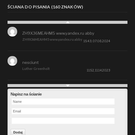
ŚCIANA DO PISANIA (160 ZNAKÓW)
ZH9X36MEAHM5 www.yandex.ru abby
ZH9X36MEAHM5 www.yandex.ru abby
15:43, 07.08.2024
nesciunt
Luther Greenholt
11:52, 11.14.2023
Future
Napisz na ścianie
Alberta Kunde
09:15, 09.26.2023
defect
Ms. Brent Stroman
23:48, 09.19.2023