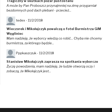
Tragiczny w skutkach pożar pustostanu
A może by Pan Proboszcz przynajmniej na zimę przygarniał
bezdomnych pod dach plebani - przecież...
tedex -
11/2/2018
Wieczorek i Mikołajczyk powalczą o fotel Burmistrza GiM
Węgliniec
Mam nadzieję, że wyborcy wiedzą co robić... Chyba nie chcemy
burmistrza, za którego będzie...
Pppkaszczuk -
11/2/2018
Stanisław Mikołajczyk zaprasza na spotkania wyborcze
Życzę powodzenia, mam nadzieję, że ludzie otworzą oczy i
zobaczą, że Mikołajczyk jest...