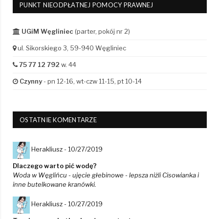
PUNKT NIEODPŁATNEJ POMOCY PRAWNEJ
UGiM Węgliniec
(parter, pokój nr 2)
ul. Sikorskiego 3, 59-940 Węgliniec
75 77 12 792
w. 44
Czynny
- pn 12-16, wt-czw 11-15, pt 10-14
OSTATNIE KOMENTARZE
Herakliusz -
10/27/2019
Dlaczego warto pić wodę?
Woda w Węglińcu - ujęcie głebinowe - lepsza niżli Cisowianka i
inne butelkowane kranówki.
Herakliusz -
10/27/2019