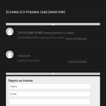
ŚCIANA DO PISANIA (160 ZNAKÓW)
ZH9X36MEAHM5 www.yandex.ru abby
ZH9X36MEAHM5 www.yandex.ru abby
15:43, 07.08.2024
nesciunt
Luther Greenholt
11:52, 11.14.2023
Future
Napisz na ścianie
Alberta Kunde
09:15, 09.26.2023
defect