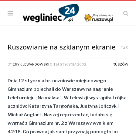
Ruszowianie na szklanym ekranie
0
BY
ERYK LEWANDOWSKI
ON
14 STYCZNIA 2002
RUSZÓW
Dnia 12 stycznia br. uczniowie miejscowego
Gimnazjum pojechali do Warszawy na nagranie
teleturnieju „Na maksa”. W telewizji wystąpiła trójka
uczniów: Katarzyna Targońska, Justyna Jończyk i
Michał Anglart. Naszej reprezentacji udało się
wygrać z Gimnazjum nr. 2 z Warszawy wynikiem
42:18. Co prawda jak sami przyznają pomogło im