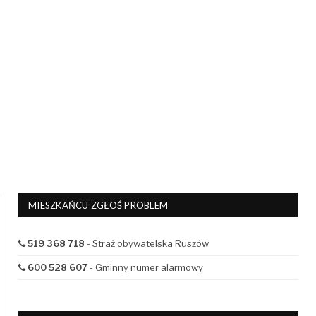
MIESZKAŃCU ZGŁOŚ PROBLEM
519 368 718
- Straż obywatelska Ruszów
600 528 607
- Gminny numer alarmowy