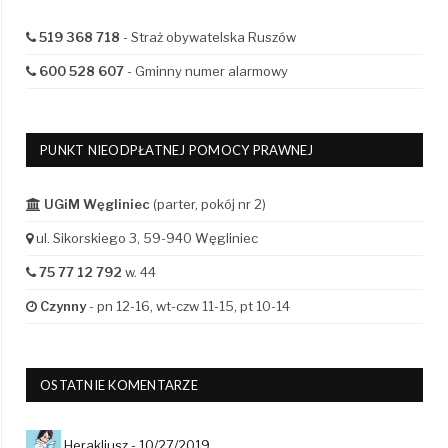
519 368 718
- Straż obywatelska Ruszów
600 528 607
- Gminny numer alarmowy
PUNKT NIEODPŁATNEJ POMOCY PRAWNEJ
UGiM Węgliniec
(parter, pokój nr 2)
ul. Sikorskiego 3, 59-940 Węgliniec
75 77 12 792
w. 44
Czynny
- pn 12-16, wt-czw 11-15, pt 10-14
OSTATNIE KOMENTARZE
Herakliusz -
10/27/2019