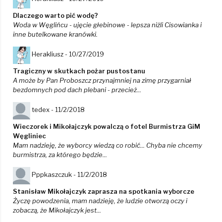
Dlaczego warto pić wodę?
Woda w Węglińcu - ujęcie głebinowe - lepsza niżli Cisowianka i
inne butelkowane kranówki.
Herakliusz -
10/27/2019
Tragiczny w skutkach pożar pustostanu
A może by Pan Proboszcz przynajmniej na zimę przygarniał
bezdomnych pod dach plebani - przecież...
tedex -
11/2/2018
Wieczorek i Mikołajczyk powalczą o fotel Burmistrza GiM
Węgliniec
Mam nadzieję, że wyborcy wiedzą co robić... Chyba nie chcemy
burmistrza, za którego będzie...
Pppkaszczuk -
11/2/2018
Stanisław Mikołajczyk zaprasza na spotkania wyborcze
Życzę powodzenia, mam nadzieję, że ludzie otworzą oczy i
zobaczą, że Mikołajczyk jest...