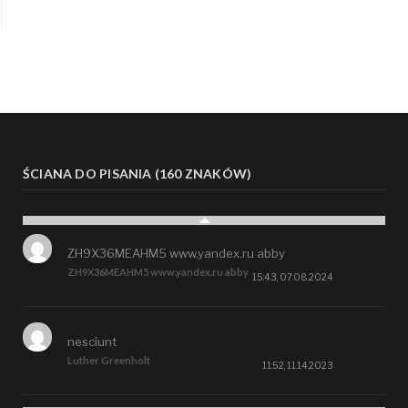
ŚCIANA DO PISANIA (160 ZNAKÓW)
ZH9X36MEAHM5 www.yandex.ru abby
ZH9X36MEAHM5 www.yandex.ru abby
15:43, 07.08.2024
nesciunt
Luther Greenholt
11:52, 11.14.2023