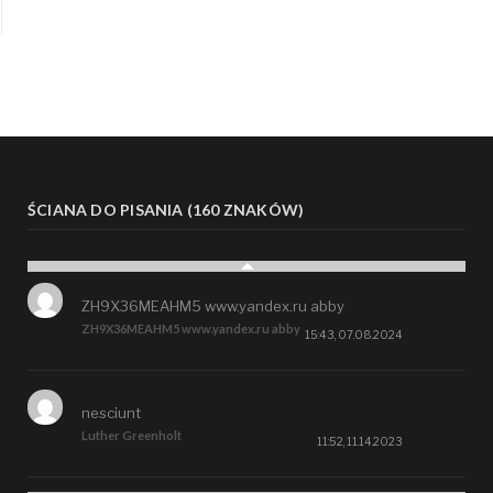
ŚCIANA DO PISANIA (160 ZNAKÓW)
ZH9X36MEAHM5 www.yandex.ru abby
ZH9X36MEAHM5 www.yandex.ru abby
15:43, 07.08.2024
nesciunt
Luther Greenholt
11:52, 11.14.2023