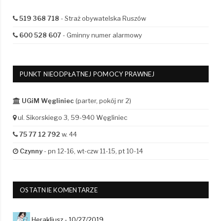
519 368 718
- Straż obywatelska Ruszów
600 528 607
- Gminny numer alarmowy
PUNKT NIEODPŁATNEJ POMOCY PRAWNEJ
UGiM Węgliniec
(parter, pokój nr 2)
ul. Sikorskiego 3, 59-940 Węgliniec
75 77 12 792
w. 44
Czynny
- pn 12-16, wt-czw 11-15, pt 10-14
OSTATNIE KOMENTARZE
Herakliusz -
10/27/2019