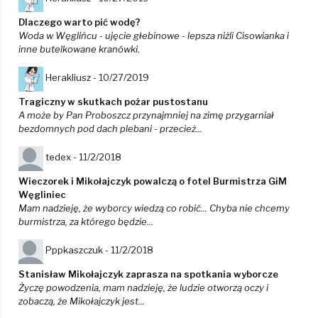
Dlaczego warto pić wodę?
Woda w Węglińcu - ujęcie głebinowe - lepsza niżli Cisowianka i
inne butelkowane kranówki.
Herakliusz -
10/27/2019
Tragiczny w skutkach pożar pustostanu
A może by Pan Proboszcz przynajmniej na zimę przygarniał
bezdomnych pod dach plebani - przecież...
tedex -
11/2/2018
Wieczorek i Mikołajczyk powalczą o fotel Burmistrza GiM
Węgliniec
Mam nadzieję, że wyborcy wiedzą co robić... Chyba nie chcemy
burmistrza, za którego będzie...
Pppkaszczuk -
11/2/2018
Stanisław Mikołajczyk zaprasza na spotkania wyborcze
Życzę powodzenia, mam nadzieję, że ludzie otworzą oczy i
zobaczą, że Mikołajczyk jest...