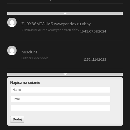
ZH9X36MEAHM5 www.yandex.ru abby
ZH9X36MEAHM5 www.yandex.ru abby
15:43, 07.08.2024
nesciunt
Luther Greenholt
11:52, 11.14.2023
Future
Napisz na ścianie
Alberta Kunde
09:15, 09.26.2023
defect
Ms. Brent Stroman
23:48, 09.19.2023