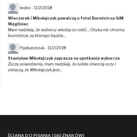
tedex -
11/2/2018
Wieczorek i Mikołajczyk powalczą o fotel Burmistrza GiM
Węgliniec
Mam nadzieję, że wyborcy wiedzą co robić... Chyba nie chcemy
burmistrza, za którego będzie...
Pppkaszczuk -
11/2/2018
Stanisław Mikołajczyk zaprasza na spotkania wyborcze
Życzę powodzenia, mam nadzieję, że ludzie otworzą oczy i
zobaczą, że Mikołajczyk jest...
ŚCIANA DO PISANIA (160 ZNAKÓW)