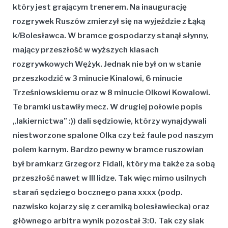
który jest grającym trenerem. Na inaugurację
rozgrywek Ruszów zmierzył się na wyjeździe z Łąką
k/Bolesławca. W bramce gospodarzy stanął słynny,
mający przeszłość w wyższych klasach
rozgrywkowych Wężyk. Jednak nie był on w stanie
przeszkodzić w 3 minucie Kinalowi, 6 minucie
Trześniowskiemu oraz w 8 minucie Olkowi Kowalowi.
Te bramki ustawiły mecz. W drugiej połowie popis
„lakiernictwa” :)) dali sędziowie, którzy wynajdywali
niestworzone spalone Olka czy też faule pod naszym
polem karnym. Bardzo pewny w bramce ruszowian
był bramkarz Grzegorz Fidali, który ma także za sobą
przeszłość nawet w III lidze. Tak więc mimo usilnych
starań sędziego bocznego pana xxxx (podp.
nazwisko kojarzy się z ceramiką bolesławiecka) oraz
głównego arbitra wynik pozostał 3:0. Tak czy siak