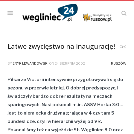
Łatwe zwycięstwo na inaugurację!
0
BY
ERYK LEWANDOWSKI
ON
24 SIERPNIA 2002
RUSZÓW
Piłkarze Victorii intensywnie przygotowywali się do
sezonu w przerwie letniej. O dobrej predyspozycji
świadczyły bardzo dobre rezultaty na meczach
sparingowych. Nasi pokonali m.in. ASSV Horka 3:0 –
jest to niemiecka drużyna grająca w 4 czy tam 5
bundeslidze, czyli w hierarchii wyżej od VR.
Pokonaliśmy też na wyjeździe St. Węgliniec 8:0 oraz