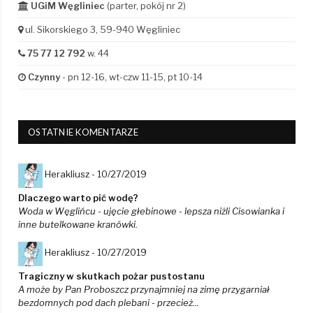
UGiM Węgliniec
(parter, pokój nr 2)
ul. Sikorskiego 3, 59-940 Węgliniec
75 77 12 792
w. 44
Czynny
- pn 12-16, wt-czw 11-15, pt 10-14
OSTATNIE KOMENTARZE
Herakliusz -
10/27/2019
Dlaczego warto pić wodę?
Woda w Węglińcu - ujęcie głebinowe - lepsza niżli Cisowianka i
inne butelkowane kranówki.
Herakliusz -
10/27/2019
Tragiczny w skutkach pożar pustostanu
A może by Pan Proboszcz przynajmniej na zimę przygarniał
bezdomnych pod dach plebani - przecież...