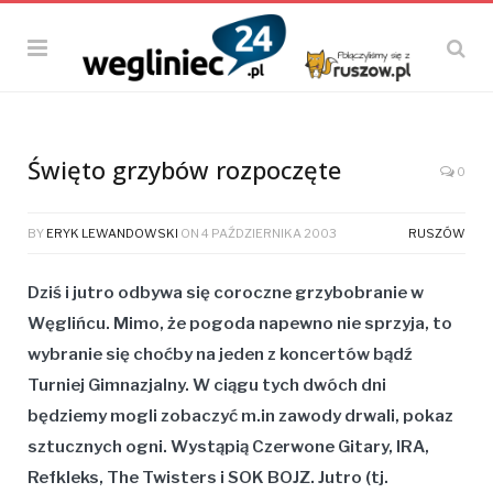
Święto grzybów rozpoczęte
0
BY
ERYK LEWANDOWSKI
ON
4 PAŹDZIERNIKA 2003
RUSZÓW
Dziś i jutro odbywa się coroczne grzybobranie w
Węglińcu. Mimo, że pogoda napewno nie sprzyja, to
wybranie się choćby na jeden z koncertów bądź
Turniej Gimnazjalny. W ciągu tych dwóch dni
będziemy mogli zobaczyć m.in zawody drwali, pokaz
sztucznych ogni. Wystąpią Czerwone Gitary, IRA,
Refkleks, The Twisters i SOK BOJZ. Jutro (tj.