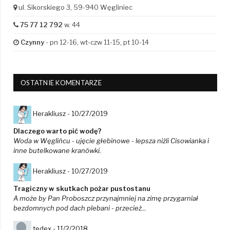
ul. Sikorskiego 3, 59-940 Węgliniec
75 77 12 792
w. 44
Czynny
- pn 12-16, wt-czw 11-15, pt 10-14
OSTATNIE KOMENTARZE
Herakliusz -
10/27/2019
Dlaczego warto pić wodę?
Woda w Węglińcu - ujęcie głebinowe - lepsza niżli Cisowianka i
inne butelkowane kranówki.
Herakliusz -
10/27/2019
Tragiczny w skutkach pożar pustostanu
A może by Pan Proboszcz przynajmniej na zimę przygarniał
bezdomnych pod dach plebani - przecież...
tedex -
11/2/2018