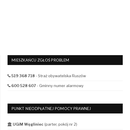
MIESZKAŃCU ZGŁOŚ PROBLEM
519 368 718
- Straż obywatelska Ruszów
600 528 607
- Gminny numer alarmowy
PUNKT NIEODPŁATNEJ POMOCY PRAWNEJ
UGiM Węgliniec
(parter, pokój nr 2)