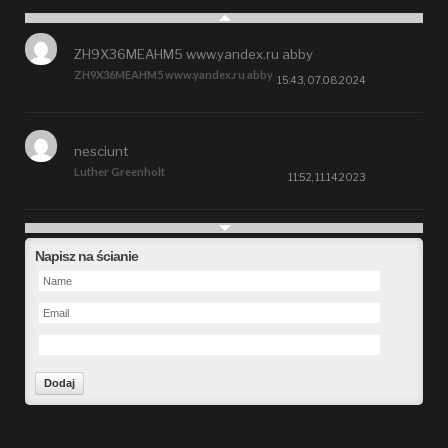
ZH9X36MEAHM5 www.yandex.ru abby
ZH9X36MEAHM5 www.yandex.ru abby
15:43, 07.08.2024
nesciunt
Luther Greenholt
11:52, 11.14.2023
Future
Napisz na ścianie
Alberta Kunde
09:15, 09.26.2023
defect
Ms. Brent Stroman
23:48, 09.19.2023
Forward