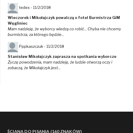
tedex -
11/2/2018
Wieczorek i Mikołajczyk powalczą o fotel Burmistrza GiM
Węgliniec
Mam nadzieję, że wyborcy wiedzą co robić... Chyba nie chcemy
burmistrza, za którego będzie...
Pppkaszczuk -
11/2/2018
Stanisław Mikołajczyk zaprasza na spotkania wyborcze
Życzę powodzenia, mam nadzieję, że ludzie otworzą oczy i
zobaczą, że Mikołajczyk jest...
ŚCIANA DO PISANIA (160 ZNAKÓW)