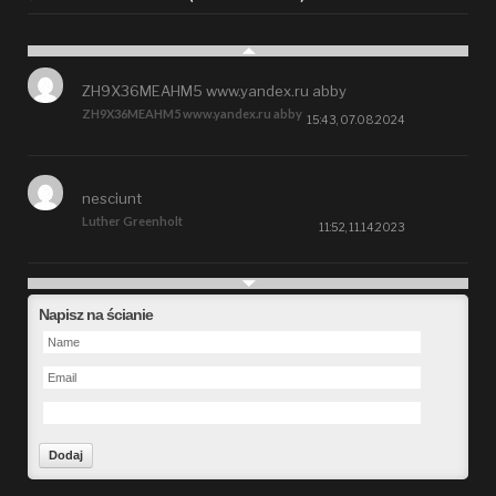
ZH9X36MEAHM5 www.yandex.ru abby
ZH9X36MEAHM5 www.yandex.ru abby
15:43, 07.08.2024
nesciunt
Luther Greenholt
11:52, 11.14.2023
Future
Napisz na ścianie
Alberta Kunde
09:15, 09.26.2023
defect
Ms. Brent Stroman
23:48, 09.19.2023