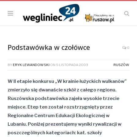
Podstawówka w czołówce
0
BY
ERYK LEWANDOWSKI
ON
5 LISTOPADA 2003
RUSZÓW
W II etapie konkursu „W krainie łużyckich wulkanów”
zmierzyło się dwanaście szkół z całego regionu.
Ruszówska podstawówka zajeła wysokie trzecie
miejsce. Etep ten został rozstrzygnięty przez
Regionalne Centrum Edukacji Ekologicznej w
Lubaniu. Poniżej prezentujemy wyniki rywalizacji w
poszczególnych kategoriach: kat. szkoły