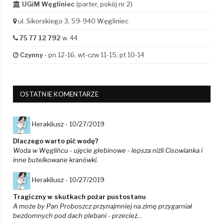
UGiM Węgliniec
(parter, pokój nr 2)
ul. Sikorskiego 3, 59-940 Węgliniec
75 77 12 792
w. 44
Czynny
- pn 12-16, wt-czw 11-15, pt 10-14
OSTATNIE KOMENTARZE
Herakliusz -
10/27/2019
Dlaczego warto pić wodę?
Woda w Węglińcu - ujęcie głebinowe - lepsza niżli Cisowianka i
inne butelkowane kranówki.
Herakliusz -
10/27/2019
Tragiczny w skutkach pożar pustostanu
A może by Pan Proboszcz przynajmniej na zimę przygarniał
bezdomnych pod dach plebani - przecież...