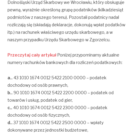
Dolnośląski Urząd Skarbowy we Wrocławiu, który obsługuje
pewną, wyraźnie określoną grupę podatników (kilkadziesiąt
podmiotów z naszego terenu). Pozostali podatnicy nadal
rozliczają się (składają deklaracje, dokonują wpłat podatków
itp.) na rachunek właściwego urzędu skarbowego, a w
naszym przypadku Urzędu Skarbowego w Zgorzelcu.
Przeczytaj cały artykuł
Poniżej przypominamy aktualne
numery rachunków bankowych dla rozliczeń podatkowych:
a..
43 1010 1674 0012 5422 2100 0000 – podatek
dochodowy od osób prawnych,
b..
90 1010 1674 0012 5422 2200 0000 – podatek od
towarów i usług, podatek od gier,
c..
40 1010 1674 0012 5422 2300 0000 – podatek
dochodowy od osób fizycznych,
d..
37 1010 1674 0012 5422 2500 0000 – wpłaty
dokonywane przez jednostki budżetowe,