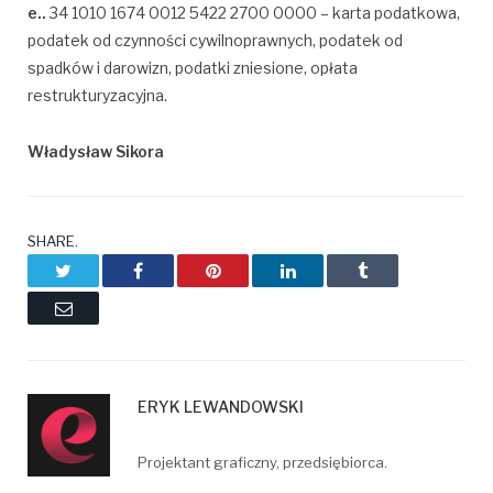
e..
34 1010 1674 0012 5422 2700 0000 – karta podatkowa,
podatek od czynności cywilnoprawnych, podatek od
spadków i darowizn, podatki zniesione, opłata
restrukturyzacyjna.
Władysław Sikora
SHARE.
Twitter
Facebook
Pinterest
LinkedIn
Tumblr
Email
ERYK LEWANDOWSKI
Projektant graficzny, przedsiębiorca.