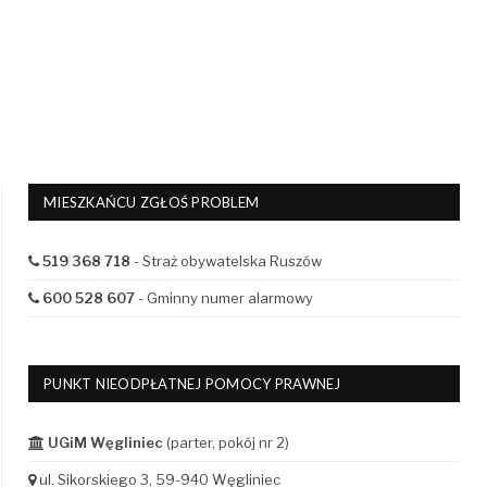
MIESZKAŃCU ZGŁOŚ PROBLEM
519 368 718
- Straż obywatelska Ruszów
600 528 607
- Gminny numer alarmowy
PUNKT NIEODPŁATNEJ POMOCY PRAWNEJ
UGiM Węgliniec
(parter, pokój nr 2)
ul. Sikorskiego 3, 59-940 Węgliniec