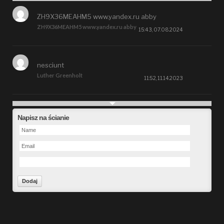
ZH9X36MEAHM5 www.yandex.ru abby
ZH9X36MEAHM5 www.yandex.ru abby
15:43, 07.08.2024
nesciunt
Luther Greenholt
11:52, 11.14.2023
Future
Napisz na ścianie
Alberta Kunde
09:15, 09.26.2023
defect
Ms. Brent Stroman
23:48, 09.19.2023
Forward
Bruce Klein
01:29, 09.19.2023