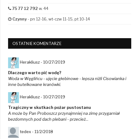
75 77 12 792
w. 44
Czynny
- pn 12-16, wt-czw 11-15, pt 10-14
OSTATNIE KOMENTARZE
Herakliusz -
10/27/2019
Dlaczego warto pić wodę?
Woda w Węglińcu - ujęcie głebinowe - lepsza niżli Cisowianka i
inne butelkowane kranówki.
Herakliusz -
10/27/2019
Tragiczny w skutkach pożar pustostanu
A może by Pan Proboszcz przynajmniej na zimę przygarniał
bezdomnych pod dach plebani - przecież...
tedex -
11/2/2018