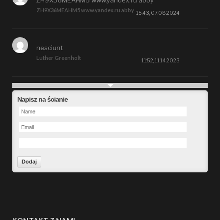
ZH9X36MEAHM5 www.yandex.ru abby
15:43, 07.08.2024
nesciunt
Luther Greenholt
11:52, 11.14.2023
Future
Napisz na ścianie
Alberta Kunde
09:15, 09.26.2023
defect
Ms. Brent Stroman
23:48, 09.19.2023
Forward
Bruce Klein
01:29, 09.19.2023