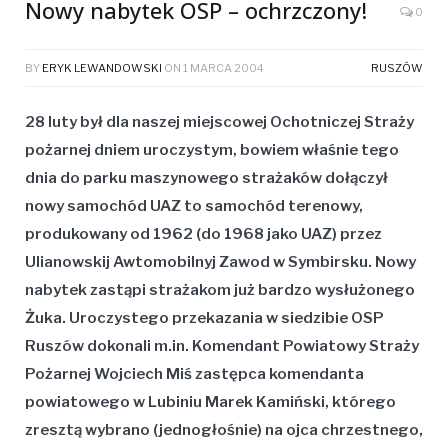
Nowy nabytek OSP – ochrzczony!
0
BY
ERYK LEWANDOWSKI
ON
1 MARCA 2004
RUSZÓW
28 luty był dla naszej miejscowej Ochotniczej Straży
pożarnej dniem uroczystym, bowiem właśnie tego
dnia do parku maszynowego strażaków dołączył
nowy samochód UAZ to samochód terenowy,
produkowany od 1962 (do 1968 jako UAZ) przez
Ulianowskij Awtomobilnyj Zawod w Symbirsku. Nowy
nabytek zastąpi strażakom już bardzo wysłużonego
Żuka. Uroczystego przekazania w siedzibie OSP
Ruszów dokonali m.in. Komendant Powiatowy Straży
Pożarnej
Wojciech Miś
zastępca komendanta
powiatowego w Lubiniu
Marek Kamiński
, którego
zresztą wybrano (jednogłośnie) na ojca chrzestnego,