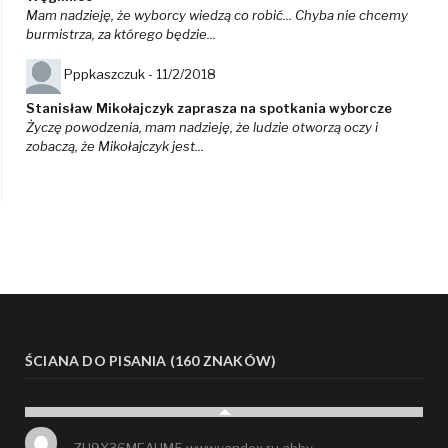
Mam nadzieję, że wyborcy wiedzą co robić... Chyba nie chcemy
burmistrza, za którego będzie...
Pppkaszczuk -
11/2/2018
Stanisław Mikołajczyk zaprasza na spotkania wyborcze
Życzę powodzenia, mam nadzieję, że ludzie otworzą oczy i
zobaczą, że Mikołajczyk jest...
ŚCIANA DO PISANIA (160 ZNAKÓW)
ZH9X36MEAHM5 www.yandex.ru abby