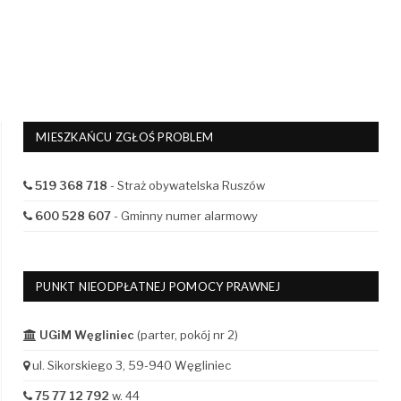
MIESZKAŃCU ZGŁOŚ PROBLEM
519 368 718
- Straż obywatelska Ruszów
600 528 607
- Gminny numer alarmowy
PUNKT NIEODPŁATNEJ POMOCY PRAWNEJ
UGiM Węgliniec
(parter, pokój nr 2)
ul. Sikorskiego 3, 59-940 Węgliniec
75 77 12 792
w. 44