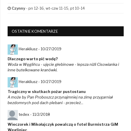
Czynny
- pn 12-16, wt-czw 11-15, pt 10-14
OSTATNIE KOMENTARZE
Herakliusz -
10/27/2019
Dlaczego warto pić wodę?
Woda w Węglińcu - ujęcie głebinowe - lepsza niżli Cisowianka i
inne butelkowane kranówki.
Herakliusz -
10/27/2019
Tragiczny w skutkach pożar pustostanu
A może by Pan Proboszcz przynajmniej na zimę przygarniał
bezdomnych pod dach plebani - przecież...
tedex -
11/2/2018
Wieczorek i Mikołajczyk powalczą o fotel Burmistrza GiM
Węgliniec