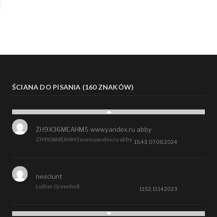
ŚCIANA DO PISANIA (160 ZNAKÓW)
ZH9X36MEAHM5 www.yandex.ru abby
ZH9X36MEAHM5 www.yandex.ru abby
15:43, 07.08.2024
nesciunt
Luther Greenholt
11:52, 11.14.2023