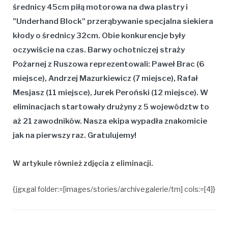
średnicy 45cm piłą motorowa na dwa plastry i
"Underhand Block" przerąbywanie specjalna siekiera
kłody o średnicy 32cm. Obie konkurencje były
oczywiście na czas. Barwy ochotniczej straży
Pożarnej z Ruszowa reprezentowali: Paweł Brac (6
miejsce), Andrzej Mazurkiewicz (7 miejsce), Rafał
Mesjasz (11 miejsce), Jurek Peroński (12 miejsce). W
eliminacjach startowały drużyny z 5 województw to
aż 21 zawodników. Nasza ekipa wypadła znakomicie
jak na pierwszy raz. Gratulujemy!
W artykule również zdjęcia z eliminacji.
{jgxgal folder:=[images/stories/archivegalerie/tm] cols:=[4]}