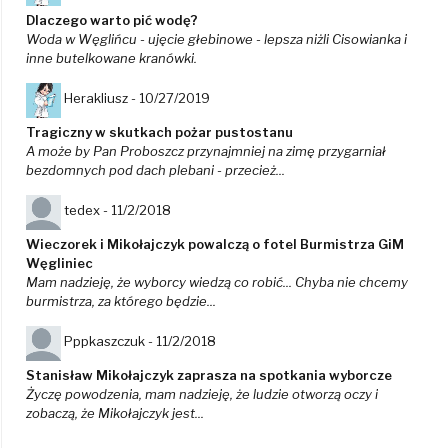
Dlaczego warto pić wodę?
Woda w Węglińcu - ujęcie głebinowe - lepsza niżli Cisowianka i
inne butelkowane kranówki.
Herakliusz -
10/27/2019
Tragiczny w skutkach pożar pustostanu
A może by Pan Proboszcz przynajmniej na zimę przygarniał
bezdomnych pod dach plebani - przecież...
tedex -
11/2/2018
Wieczorek i Mikołajczyk powalczą o fotel Burmistrza GiM
Węgliniec
Mam nadzieję, że wyborcy wiedzą co robić... Chyba nie chcemy
burmistrza, za którego będzie...
Pppkaszczuk -
11/2/2018
Stanisław Mikołajczyk zaprasza na spotkania wyborcze
Życzę powodzenia, mam nadzieję, że ludzie otworzą oczy i
zobaczą, że Mikołajczyk jest...