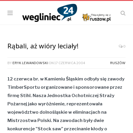
Rąbali, aż wióry leciały!
0
BY
ERYK LEWANDOWSKI
ON
17 CZERWCA 2004
RUSZÓW
12 czerwca br. w Kamieniu Śląskim odbyły się zawody
TimberSportu organizowane i sponsorowane przez
firmę Stihl. Nasza Jednostka Ochotniczej Straży
Pożarnej jako wyróżnienie, reprezentowała
województwo dolnośląskie w eliminacjach na
Mistrzostwa Polski. Na zawodach były dwie
konkurencje "Stock saw” przecinanie kłody o