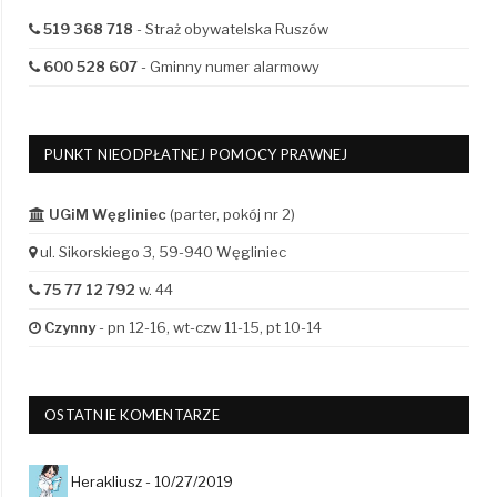
519 368 718
- Straż obywatelska Ruszów
600 528 607
- Gminny numer alarmowy
PUNKT NIEODPŁATNEJ POMOCY PRAWNEJ
UGiM Węgliniec
(parter, pokój nr 2)
ul. Sikorskiego 3, 59-940 Węgliniec
75 77 12 792
w. 44
Czynny
- pn 12-16, wt-czw 11-15, pt 10-14
OSTATNIE KOMENTARZE
Herakliusz -
10/27/2019