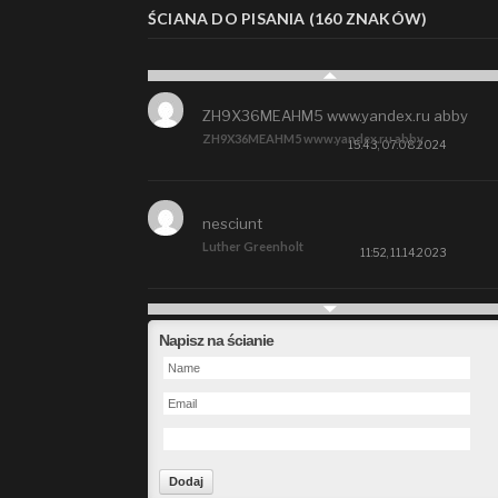
ŚCIANA DO PISANIA (160 ZNAKÓW)
ZH9X36MEAHM5 www.yandex.ru abby
ZH9X36MEAHM5 www.yandex.ru abby
15:43, 07.08.2024
nesciunt
Luther Greenholt
11:52, 11.14.2023
Future
Napisz na ścianie
Alberta Kunde
09:15, 09.26.2023
defect
Ms. Brent Stroman
23:48, 09.19.2023