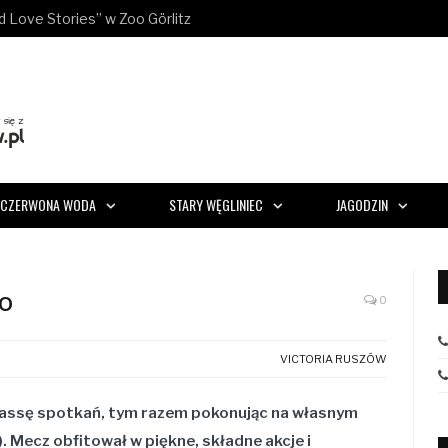
ld Love Stories” w Zoo Görlitz
CZERWONA WODA
STARY WĘGLINIEC
JAGODZIN
wo
0
VICTORIA RUSZÓW
 passę spotkań, tym razem pokonując na własnym
 Mecz obfitował w piękne, składne akcje i