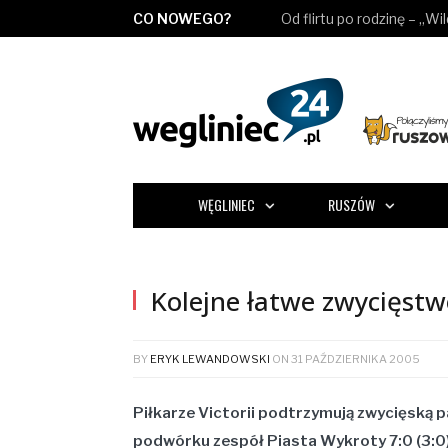
CO NOWEGO?
Od flirtu po rodzinę – „Wi
WĘGLINIEC
RUSZÓW
Kolejne łatwe zwycięst
BY
ERYK LEWANDOWSKI
ON
31 PAŹDZIERNIKA 2005
Piłkarze Victorii podtrzymują zwycięską
podwórku zespół Piasta Wykroty 7:0 (3:0).