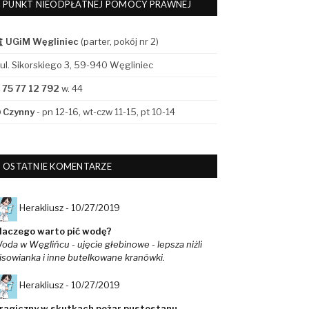
PUNKT NIEODPŁATNEJ POMOCY PRAWNEJ
UGiM Węgliniec
(parter, pokój nr 2)
ul. Sikorskiego 3, 59-940 Węgliniec
75 77 12 792
w. 44
Czynny
- pn 12-16, wt-czw 11-15, pt 10-14
OSTATNIE KOMENTARZE
Herakliusz -
10/27/2019
laczego warto pić wodę?
oda w Węglińcu - ujęcie głebinowe - lepsza niżli
isowianka i inne butelkowane kranówki.
Herakliusz -
10/27/2019
ragiczny w skutkach pożar pustostanu