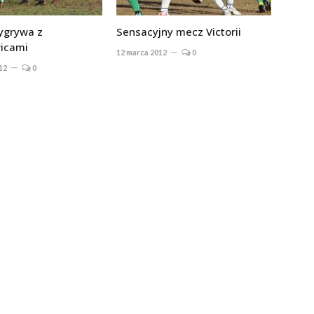
wygrywa z
Sensacyjny mecz Victorii
icami
12 marca 2012
0
12
0