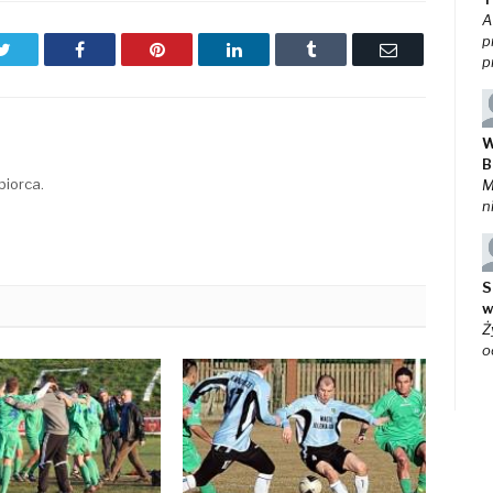
A
p
Twitter
Facebook
Pinterest
LinkedIn
Tumblr
Email
p
W
B
biorca.
M
n
S
w
Ż
o