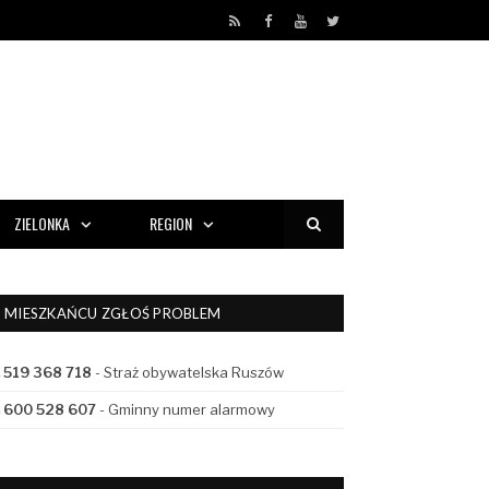
RSS
Facebook
YouTube
Twitter
ZIELONKA
REGION
MIESZKAŃCU ZGŁOŚ PROBLEM
519 368 718
- Straż obywatelska Ruszów
600 528 607
- Gminny numer alarmowy