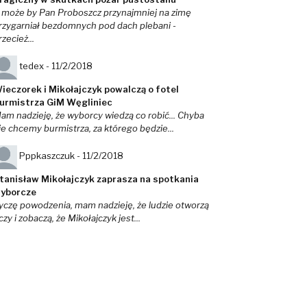
 może by Pan Proboszcz przynajmniej na zimę
rzygarniał bezdomnych pod dach plebani -
rzecież...
tedex -
11/2/2018
ieczorek i Mikołajczyk powalczą o fotel
urmistrza GiM Węgliniec
am nadzieję, że wyborcy wiedzą co robić... Chyba
ie chcemy burmistrza, za którego będzie...
Pppkaszczuk -
11/2/2018
tanisław Mikołajczyk zaprasza na spotkania
yborcze
yczę powodzenia, mam nadzieję, że ludzie otworzą
czy i zobaczą, że Mikołajczyk jest...