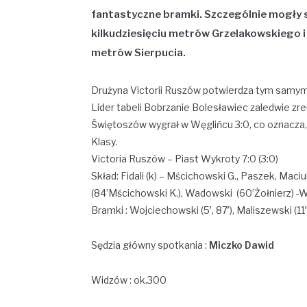
fantastyczne bramki. Szczególnie mogły 
kilkudziesięciu metrów
Grzelakowskiego
metrów
Sierpucia
.
Drużyna Victorii Ruszów potwierdza tym samym
Lider tabeli Bobrzanie Bolesławiec zaledwie zr
Świętoszów wygrał w Węglińcu 3:0, co oznacza, że
Klasy.
Victoria Ruszów – Piast Wykroty 7:0 (3:0)
Skład: Fidali (k) – Mścichowski G., Paszek, Mac
(84’Mścichowski K.), Wadowski (60’Żołnierz) -
Bramki : Wojciechowski (5′, 87′), Maliszewski (11′,
Sędzia główny spotkania :
Miczko Dawid
Widzów : ok.300