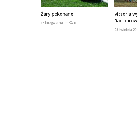
Żary pokonane
Victoria 
Raciborow
15 lutego 2014
0
28 kwietnia 20