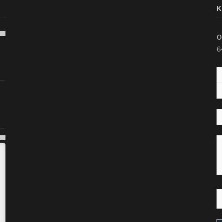
K
O
6