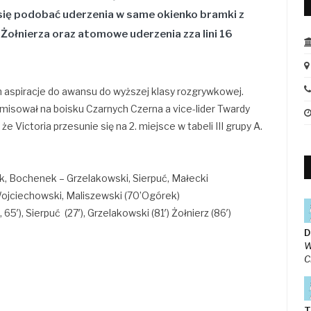
się podobać uderzenia w same okienko bramki z
i
Żołnierza
oraz atomowe uderzenia zza lini 16
 aspiracje do awansu do wyższej klasy rozgrywkowej.
emisował na boisku Czarnych Czerna a vice-lider Twardy
 Victoria przesunie się na 2. miejsce w tabeli III grupy A.
iuk, Bochenek – Grzelakowski, Sierpuć, Małecki
Wojciechowski, Maliszewski (70’Ogórek)
 65′), Sierpuć (27′), Grzelakowski (81′) Żołnierz (86′)
D
W
C
T