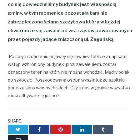
co się dowiedzieliśmy budynek jest własnością
gminy, w tym momenice pozostała tam nie
zabezpieczona ściana szczytowa która w każdej
chwili może się zawalić od wstrząsów powodowanych
przez pojazdy jadące zniszczoną ul. Żagańską.
Po całym zdarzeniu pojawiły się również tablice z napisami
wstęp wzbroniony, budynek grozi zawaleniem, został
oznaczony teren na który nie można wchodzić. Mądry polak
po szkodzie. Poszkodowana osoba wyszła już ze szpitala i
porusza się o własnych siłach. Czy u nas w gminie wszystko
musi odbywać się już po?
SHARE.
Twitter
Facebook
Pinterest
LinkedIn
Tumblr
Email