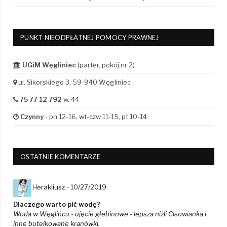
PUNKT NIEODPŁATNEJ POMOCY PRAWNEJ
UGiM Węgliniec
(parter, pokój nr 2)
ul. Sikorskiego 3, 59-940 Węgliniec
75 77 12 792
w. 44
Czynny
- pn 12-16, wt-czw 11-15, pt 10-14
OSTATNIE KOMENTARZE
Herakliusz -
10/27/2019
Dlaczego warto pić wodę?
Woda w Węglińcu - ujęcie głebinowe - lepsza niżli Cisowianka i
inne butelkowane kranówki.