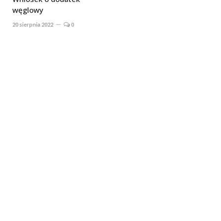
węglowy
20 sierpnia 2022
0