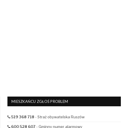
MIESZKAŃCU ZGŁOŚ PROBLEM
519 368 718
- Straż obywatelska Ruszów
600 528 607
- Gminny numer alarmowy