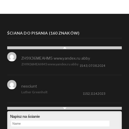
ŚCIANA DO PISANIA (160 ZNAKÓW)
ZH9X36MEAHM5 www.yandex.ru abby
ZH9X36MEAHM5 www.yandex.ru abby
15:43, 07.08.2024
nesciunt
Luther Greenholt
11:52, 11.14.2023
Future
Napisz na ścianie
Alberta Kunde
09:15, 09.26.2023