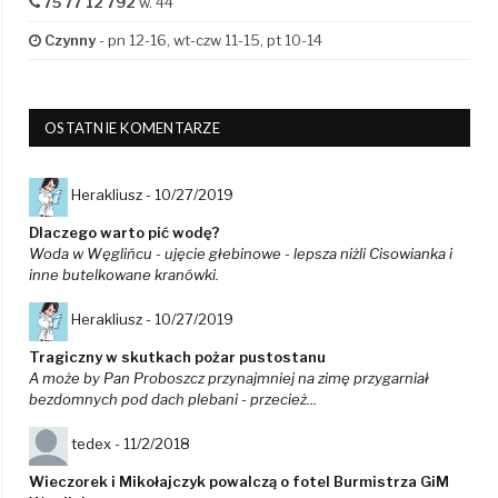
75 77 12 792
w. 44
Czynny
- pn 12-16, wt-czw 11-15, pt 10-14
OSTATNIE KOMENTARZE
Herakliusz -
10/27/2019
Dlaczego warto pić wodę?
Woda w Węglińcu - ujęcie głebinowe - lepsza niżli Cisowianka i
inne butelkowane kranówki.
Herakliusz -
10/27/2019
Tragiczny w skutkach pożar pustostanu
A może by Pan Proboszcz przynajmniej na zimę przygarniał
bezdomnych pod dach plebani - przecież...
tedex -
11/2/2018
Wieczorek i Mikołajczyk powalczą o fotel Burmistrza GiM