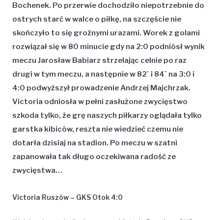
Bochenek
. Po przerwie dochodziło niepotrzebnie do
ostrych starć w walce o piłkę, na szczęście nie
skończyło to się groźnymi urazami. Worek z golami
rozwiązał się w 80 minucie gdy na 2:0 podniósł wynik
meczu
Jarosław Babiarz
strzelając celnie po raz
drugi w tym meczu, a następnie w 82` i 84` na 3:0 i
4:0 podwyższył prowadzenie
Andrzej Majchrzak
.
Victoria odniosła w pełni zasłużone zwycięstwo
szkoda tylko, że grę naszych piłkarzy oglądała tylko
garstka kibiców, reszta nie wiedzieć czemu nie
dotarła dzisiaj na stadion. Po meczu w szatni
zapanowała tak długo oczekiwana radość ze
zwycięstwa…
Victoria Ruszów – GKS Otok 4:0