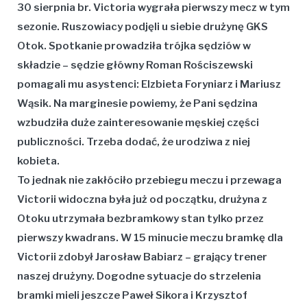
30 sierpnia br. Victoria wygrała pierwszy mecz w tym
sezonie. Ruszowiacy podjęli u siebie drużynę GKS
Otok. Spotkanie prowadziła trójka sędziów w
składzie – sędzie główny
Roman Rościszewski
pomagali mu asystenci:
Elzbieta Foryniarz
i
Mariusz
Wąsik
. Na marginesie powiemy, że Pani sędzina
wzbudziła duże zainteresowanie męskiej części
publiczności. Trzeba dodać, że urodziwa z niej
kobieta.
To jednak nie zakłóciło przebiegu meczu i przewaga
Victorii widoczna była już od początku, drużyna z
Otoku utrzymała bezbramkowy stan tylko przez
pierwszy kwadrans. W 15 minucie meczu bramkę dla
Victorii zdobył
Jarosław Babiarz
– grający trener
naszej drużyny. Dogodne sytuacje do strzelenia
bramki mieli jeszcze
Paweł Sikora
i
Krzysztof