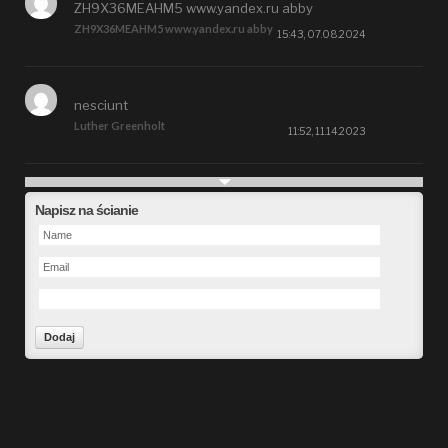
ZH9X36MEAHM5 www.yandex.ru abby
ZH9X36MEAHM5 www.yandex.ru abby
15:43, 07.08.2024
nesciunt
Luther Greenholt
11:52, 11.14.2023
Future
Napisz na ścianie
Alberta Kunde
09:15, 09.26.2023
defect
Ms. Brent Stroman
23:48, 09.19.2023
Forward
Bruce Klein
01:29, 09.19.2023