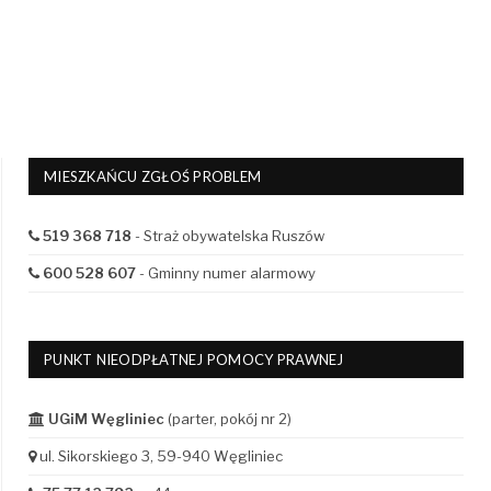
MIESZKAŃCU ZGŁOŚ PROBLEM
519 368 718
- Straż obywatelska Ruszów
600 528 607
- Gminny numer alarmowy
PUNKT NIEODPŁATNEJ POMOCY PRAWNEJ
UGiM Węgliniec
(parter, pokój nr 2)
ul. Sikorskiego 3, 59-940 Węgliniec