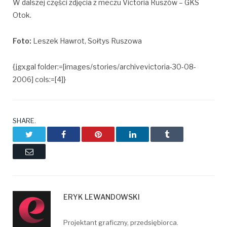
W dalszej części zdjęcia z meczu Victoria Ruszów – GKS
Otok.
Foto:
Leszek Hawrot, Sołtys Ruszowa
{jgxgal folder:=[images/stories/archivevictoria-30-08-
2006] cols:=[4]}
SHARE.
Twitter
Facebook
Pinterest
LinkedIn
Tumblr
Email
ERYK LEWANDOWSKI
Projektant graficzny, przedsiębiorca.