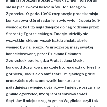
gmin i zaproszeni goście z Polski i z Niemiec zebrali
sie na placu wokół kościóła Św. Bonifacego w
Zgorzelcu. O godz. 10:00 rozpoczęła prace komisja
konkursowa której zadaniem było wyłonić spośród 9
wieńców, te trzy najładniejsze do nagrodzenia przez
Starostę Zgorzeleckiego. Emocje udzieliły sie
wszystkim ekipom wszak każda chciała aby jej
wieniec był najlepszy. Po uroczystej mszy świętej
koncelebrowanej przez Dziekana Dekanatu
Zgorzeleckiego księdza Prałata Jana Mycka,
korowód dożynkowy, na czele którego szła orkiestra
górnicza, udał sie do amfiteatru miejskiego gdzie
uroczyście ogłoszono wyniki konkursu na
najładniejszy wieniec dożynkowy. I miejsce przyznano
gminie Zgorzelec, którą reprezentowała wieś
Spytków. II miejsce zajęła gmina Węgliniec, czyli tak