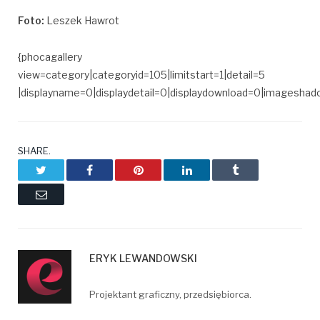
Foto:
Leszek Hawrot
{phocagallery
view=category|categoryid=105|limitstart=1|detail=5
|displayname=0|displaydetail=0|displaydownload=0|imagesha
SHARE.
Twitter
Facebook
Pinterest
LinkedIn
Tumblr
Email
ERYK LEWANDOWSKI
Projektant graficzny, przedsiębiorca.