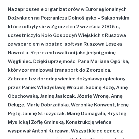
Na zaproszenie organizatorów w Euroregionalnych
Dożynkach na Pograniczu Dolnośląsko – Saksonskim,
które odbyły sie w Zgorzelcu 2 września 2006 r.,
uczestniczyło Koło Gospodyń Wiejskich z Ruszowa
ze wsparciem w postaci sołtysa Ruszowa
Leszka
Hawrota
.
Reprezentowali oni jako jedyni gminę
Węgliniec. Dzięki uprzejmości Pana
Mariana Ogórka
,
który zorganizował transport do Zgorzelca.
Zabrano też dorodny wieniec dożynkowy upleciony
przez Panie:
Władysławę Wróbel, Sabinę Kozę, Annę
Obuchowską, Janinę Jasiczak, Józefę Wronę, Annę
Delugę, Marię Dobrzańską, Weronikę Konwent, Irenę
Piętę, Janinę Stróżyczak, Marię Domagała, Krystnę
Myslicką i Zofię Gminską
. Konstrukcję wieńca
wyspawał
Antoni Kurzawa
. Wszystkie delegacje z