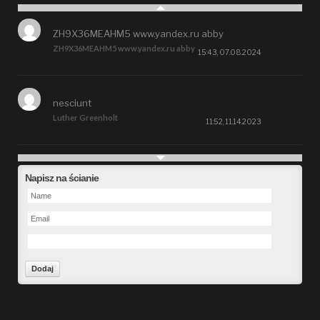
ZH9X36MEAHM5 www.yandex.ru abby
ZH9X36MEAHM5 www.yandex.ru abby
15:43, 07.08.2024
nesciunt
Luther Greenholt
11:52, 11.14.2023
Future
Napisz na ścianie
Alberta Kunde
09:15, 09.26.2023
defect
Ms. Brent Stroman
23:48, 09.19.2023
Forward