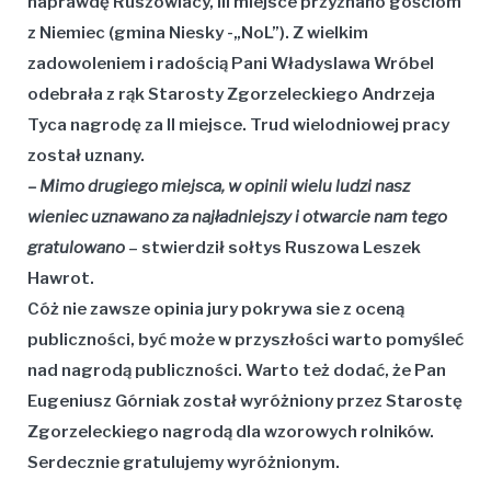
naprawdę Ruszowiacy, III miejsce przyznano gościom
z Niemiec (gmina Niesky -„NoL”). Z wielkim
zadowoleniem i radością Pani
Władyslawa Wróbel
odebrała z rąk Starosty Zgorzeleckiego
Andrzeja
Tyca
nagrodę za II miejsce. Trud wielodniowej pracy
został uznany.
– Mimo drugiego miejsca, w opinii wielu ludzi nasz
wieniec uznawano za najładniejszy i otwarcie nam tego
gratulowano
– stwierdził sołtys Ruszowa
Leszek
Hawrot
.
Cóż nie zawsze opinia jury pokrywa sie z oceną
publiczności, być może w przyszłości warto pomyśleć
nad nagrodą publiczności. Warto też dodać, że Pan
Eugeniusz Górniak
został wyróżniony przez Starostę
Zgorzeleckiego nagrodą dla wzorowych rolników.
Serdecznie gratulujemy wyróżnionym.