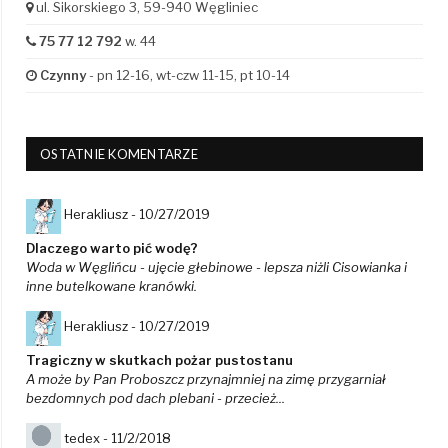
ul. Sikorskiego 3, 59-940 Węgliniec
75 77 12 792
w. 44
Czynny
- pn 12-16, wt-czw 11-15, pt 10-14
OSTATNIE KOMENTARZE
Herakliusz -
10/27/2019
Dlaczego warto pić wodę?
Woda w Węglińcu - ujęcie głebinowe - lepsza niżli Cisowianka i
inne butelkowane kranówki.
Herakliusz -
10/27/2019
Tragiczny w skutkach pożar pustostanu
A może by Pan Proboszcz przynajmniej na zimę przygarniał
bezdomnych pod dach plebani - przecież...
tedex -
11/2/2018