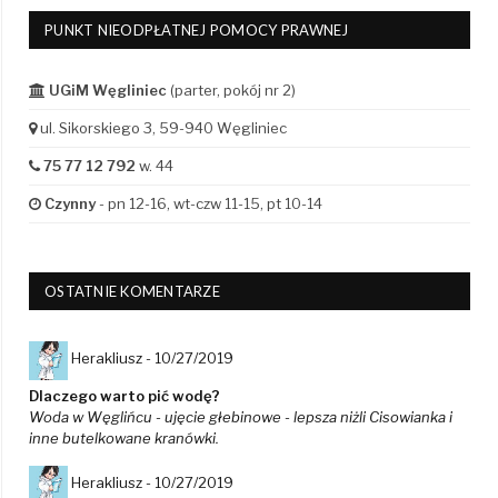
PUNKT NIEODPŁATNEJ POMOCY PRAWNEJ
UGiM Węgliniec
(parter, pokój nr 2)
ul. Sikorskiego 3, 59-940 Węgliniec
75 77 12 792
w. 44
Czynny
- pn 12-16, wt-czw 11-15, pt 10-14
OSTATNIE KOMENTARZE
Herakliusz -
10/27/2019
Dlaczego warto pić wodę?
Woda w Węglińcu - ujęcie głebinowe - lepsza niżli Cisowianka i
inne butelkowane kranówki.
Herakliusz -
10/27/2019