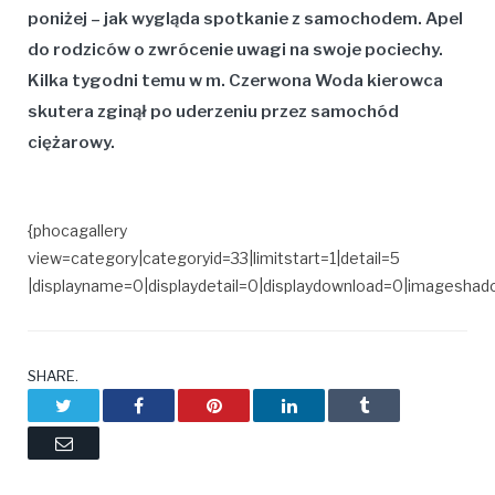
poniżej – jak wygląda spotkanie z samochodem. Apel
do rodziców o zwrócenie uwagi na swoje pociechy.
Kilka tygodni temu w m. Czerwona Woda kierowca
skutera zginął po uderzeniu przez samochód
ciężarowy.
{phocagallery
view=category|categoryid=33|limitstart=1|detail=5
|displayname=0|displaydetail=0|displaydownload=0|imagesha
SHARE.
Twitter
Facebook
Pinterest
LinkedIn
Tumblr
Email