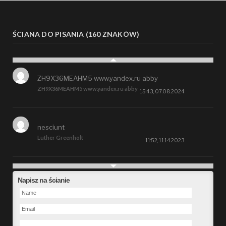
ŚCIANA DO PISANIA (160 ZNAKÓW)
ZH9X36MEAHM5 www.yandex.ru abby
ZH9X36MEAHM5 www.yandex.ru abby
15:43, 07.08.2024
nesciunt
Luther Greenholt
11:52, 11.14.2023
Future
Napisz na ścianie
Alberta Kunde
09:15, 09.26.2023
defect