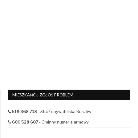
MIESZKAŃCU ZGŁOŚ PROBLEM
519 368 718
- Straż obywatelska Ruszów
600 528 607
- Gminny numer alarmowy