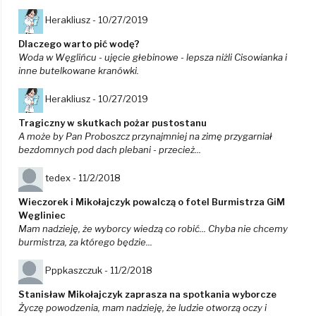
Herakliusz -
10/27/2019
Dlaczego warto pić wodę?
Woda w Węglińcu - ujęcie głebinowe - lepsza niżli Cisowianka i
inne butelkowane kranówki.
Herakliusz -
10/27/2019
Tragiczny w skutkach pożar pustostanu
A może by Pan Proboszcz przynajmniej na zimę przygarniał
bezdomnych pod dach plebani - przecież...
tedex -
11/2/2018
Wieczorek i Mikołajczyk powalczą o fotel Burmistrza GiM
Węgliniec
Mam nadzieję, że wyborcy wiedzą co robić... Chyba nie chcemy
burmistrza, za którego będzie...
Pppkaszczuk -
11/2/2018
Stanisław Mikołajczyk zaprasza na spotkania wyborcze
Życzę powodzenia, mam nadzieję, że ludzie otworzą oczy i