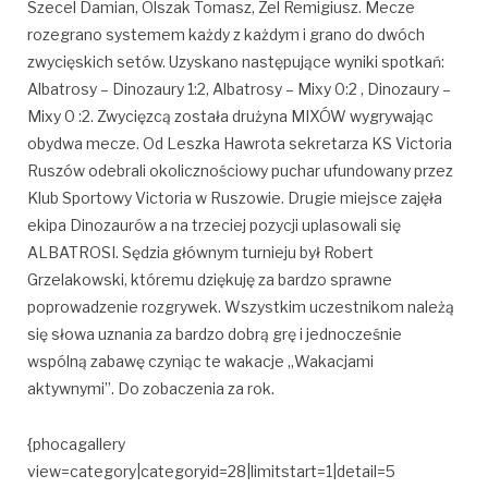
Szecel Damian, Olszak Tomasz, Zel Remigiusz. Mecze
rozegrano systemem każdy z każdym i grano do dwóch
zwycięskich setów. Uzyskano następujące wyniki spotkań:
Albatrosy – Dinozaury 1:2, Albatrosy – Mixy 0:2 , Dinozaury –
Mixy 0 :2. Zwycięzcą została drużyna MIXÓW wygrywając
obydwa mecze. Od Leszka Hawrota sekretarza KS Victoria
Ruszów odebrali okolicznościowy puchar ufundowany przez
Klub Sportowy Victoria w Ruszowie. Drugie miejsce zajęła
ekipa Dinozaurów a na trzeciej pozycji uplasowali się
ALBATROSI. Sędzia głównym turnieju był Robert
Grzelakowski, któremu dziękuję za bardzo sprawne
poprowadzenie rozgrywek. Wszystkim uczestnikom należą
się słowa uznania za bardzo dobrą grę i jednocześnie
wspólną zabawę czyniąc te wakacje „Wakacjami
aktywnymi”. Do zobaczenia za rok.
{phocagallery
view=category|categoryid=28|limitstart=1|detail=5