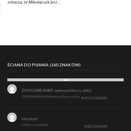
zobaczą, że Mikołajczyk jest...
ŚCIANA DO PISANIA (160 ZNAKÓW)
ZH9X36MEAHM5 www.yandex.ru abby
ZH9X36MEAHM5 www.yandex.ru abby
15:43, 07.08.2024
nesciunt
Luther Greenholt
11:52, 11.14.2023