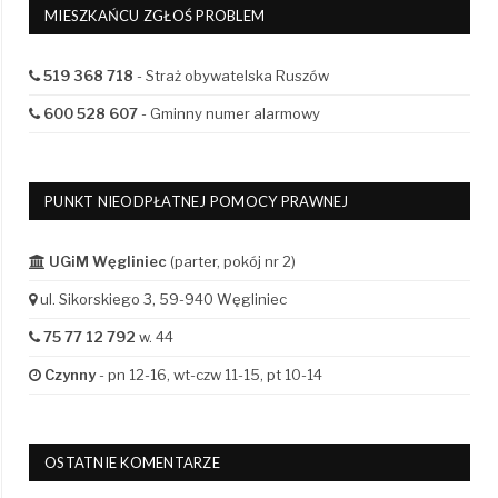
MIESZKAŃCU ZGŁOŚ PROBLEM
519 368 718
- Straż obywatelska Ruszów
600 528 607
- Gminny numer alarmowy
PUNKT NIEODPŁATNEJ POMOCY PRAWNEJ
UGiM Węgliniec
(parter, pokój nr 2)
ul. Sikorskiego 3, 59-940 Węgliniec
75 77 12 792
w. 44
Czynny
- pn 12-16, wt-czw 11-15, pt 10-14
OSTATNIE KOMENTARZE