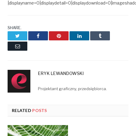
|displayname=0|displaydetail=0|displaydownload=0|imagesha
SHARE.
Twitter
Facebook
Pinterest
LinkedIn
Tumblr
Email
ERYK LEWANDOWSKI
Projektant graficzny, przedsiębiorca.
RELATED
POSTS