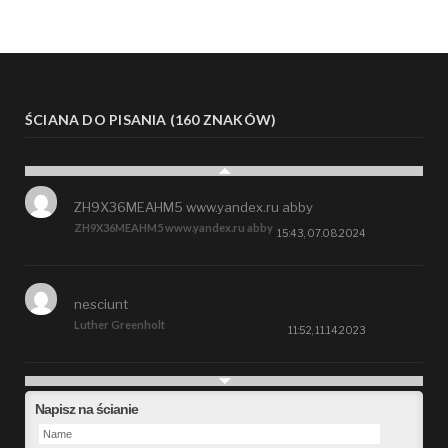
ŚCIANA DO PISANIA (160 ZNAKÓW)
ZH9X36MEAHM5 www.yandex.ru abby
ZH9X36MEAHM5 www.yandex.ru abby
15:43, 07.08.2024
nesciunt
Luther Greenholt
11:52, 11.14.2023
Future
Napisz na ścianie
Alberta Kunde
09:15, 09.26.2023