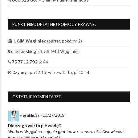
PUNKT NIEODPŁATNEJ POMOCY PRAWNEJ
UGiM Węgliniec
(parter, pokój nr 2)
ul. Sikorskiego 3, 59-940 Węgliniec
75 77 12 792
w. 44
Czynny
- pn 12-16, wt-czw 11-15, pt 10-14
OSTATNIE KOMENTARZE
Herakliusz -
10/27/2019
Dlaczego warto pić wodę?
Woda w Węglińcu - ujęcie głebinowe - lepsza niżli Cisowianka i
inne butelkowane kranówki.