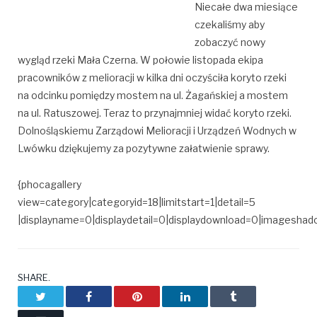
Niecałe dwa miesiące
czekaliśmy aby
zobaczyć nowy
wygląd rzeki Mała Czerna. W połowie listopada ekipa
pracowników z melioracji w kilka dni oczyściła koryto rzeki
na odcinku pomiędzy mostem na ul. Żagańskiej a mostem
na ul. Ratuszowej. Teraz to przynajmniej widać koryto rzeki.
Dolnośląskiemu Zarządowi Melioracji i Urządzeń Wodnych w
Lwówku dziękujemy za pozytywne załatwienie sprawy.
{phocagallery
view=category|categoryid=18|limitstart=1|detail=5
|displayname=0|displaydetail=0|displaydownload=0|imagesha
SHARE.
Twitter
Facebook
Pinterest
LinkedIn
Tumblr