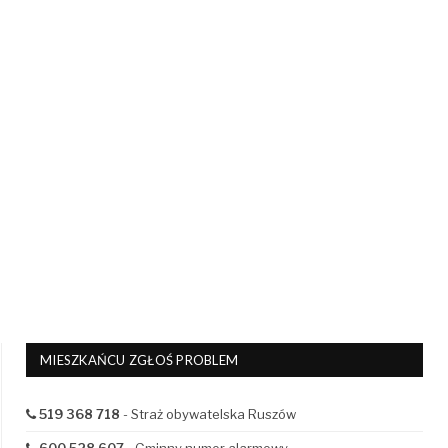
MIESZKAŃCU ZGŁOŚ PROBLEM
519 368 718
- Straż obywatelska Ruszów
600 528 607
- Gminny numer alarmowy