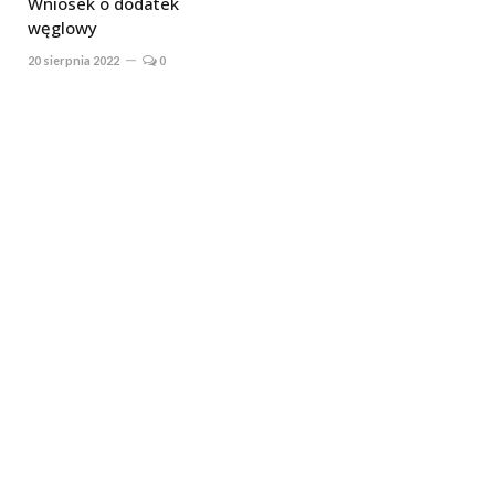
Wniosek o dodatek
węglowy
20 sierpnia 2022
0