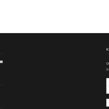
K
O
6