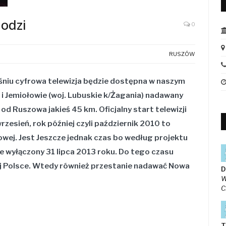
hodzi
0
RUSZÓW
eśniu cyfrowa telewizja będzie dostępna w naszym
 i Jemiołowie (woj. Lubuskie k/Żagania)
nadawany
od Ruszowa jakieś 45 km. Oficjalny start telewizji
zesień, rok później czyli październik 2010 to
owej. Jest Jeszcze jednak czas bo według projektu
e wyłączony 31 lipca 2013 roku. Do tego czasu
ej Polsce. Wtedy również przestanie nadawać Nowa
D
W
C
T