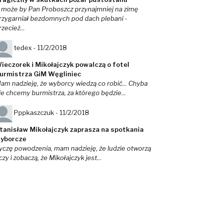
 może by Pan Proboszcz przynajmniej na zimę
rzygarniał bezdomnych pod dach plebani -
rzecież...
tedex -
11/2/2018
ieczorek i Mikołajczyk powalczą o fotel
urmistrza GiM Węgliniec
am nadzieję, że wyborcy wiedzą co robić... Chyba
ie chcemy burmistrza, za którego będzie...
Pppkaszczuk -
11/2/2018
tanisław Mikołajczyk zaprasza na spotkania
yborcze
yczę powodzenia, mam nadzieję, że ludzie otworzą
czy i zobaczą, że Mikołajczyk jest...