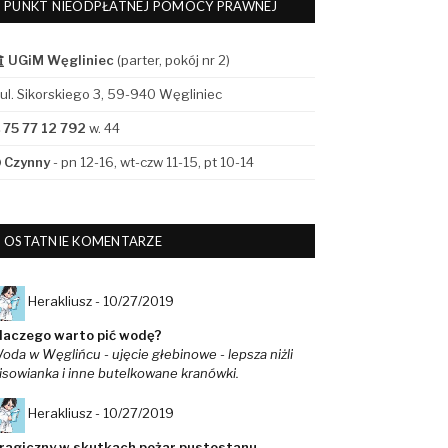
PUNKT NIEODPŁATNEJ POMOCY PRAWNEJ
UGiM Węgliniec
(parter, pokój nr 2)
ul. Sikorskiego 3, 59-940 Węgliniec
75 77 12 792
w. 44
Czynny
- pn 12-16, wt-czw 11-15, pt 10-14
OSTATNIE KOMENTARZE
Herakliusz -
10/27/2019
laczego warto pić wodę?
oda w Węglińcu - ujęcie głebinowe - lepsza niżli
isowianka i inne butelkowane kranówki.
Herakliusz -
10/27/2019
ragiczny w skutkach pożar pustostanu