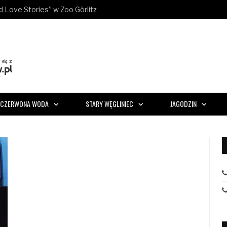
ld Love Stories” w Zoo Görlitz
CZERWONA WODA
STARY WĘGLINIEC
JAGODZIN