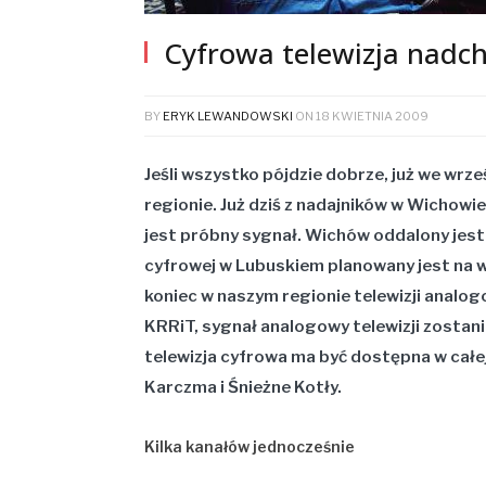
Cyfrowa telewizja nadc
BY
ERYK LEWANDOWSKI
ON
18 KWIETNIA 2009
Jeśli wszystko pójdzie dobrze, już we wrz
regionie. Już dziś z nadajników w Wichowie
jest próbny sygnał. Wichów oddalony jest 
cyfrowej w Lubuskiem planowany jest na wr
koniec w naszym regionie telewizji analog
KRRiT, sygnał analogowy telewizji zostani
telewizja cyfrowa ma być dostępna w cał
Karczma i Śnieżne Kotły.
Kilka kanałów jednocześnie