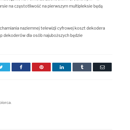
rsie na częstotliwość na pierwszym multipleksie będą
hamiania naziemnej telewizji cyfrowej koszt dekodera
up dekoderów dla osób najuboższych będzie
Twitter
Facebook
Pinterest
LinkedIn
Tumblr
Email
biorca.