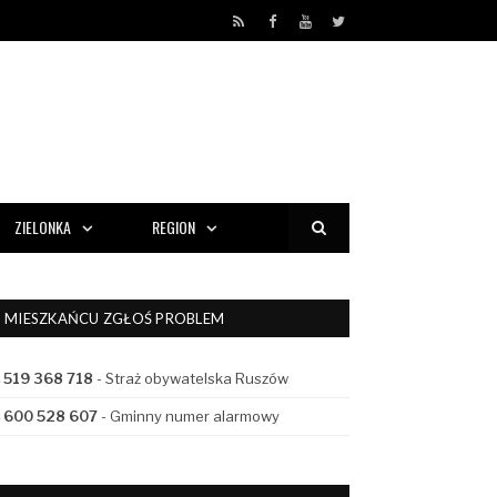
RSS
Facebook
YouTube
Twitter
ZIELONKA
REGION
MIESZKAŃCU ZGŁOŚ PROBLEM
519 368 718
- Straż obywatelska Ruszów
600 528 607
- Gminny numer alarmowy