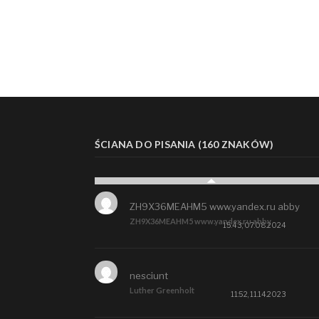
ŚCIANA DO PISANIA (160 ZNAKÓW)
ZH9X36MEAHM5 www.yandex.ru abby
ZH9X36MEAHM5 www.yandex.ru abby
15:43, 07.08.2024
nesciunt
Luther Greenholt
11:52, 11.14.2023