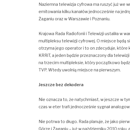
Naziemna telewizja cyfrowa ma ruszyć już we wr
emitowania kilku kanałów jednocześnie na jedn
Żaganiu oraz w Warszawie i Poznaniu.
Krajowa Rada Radiofonii i Telewizji ustaliła w
multipleksu telewizji cyfrowej. O miejsce będą 
otrzyma jego operator i to on zdecyduje, które 
KRRiT, a jeden będzie przeznaczony dla telewizj
na trzecim multipleksie, który początkowo będzi
TVP. Wtedy uwolnią miejsce na pierwszym.
Jeszcze bez dekodera
Nie oznacza to, że natychmiast, w jeszcze w ty
czas w eter trafi jednocześnie sygnał analogowy
Nie potrwa to długo. Rada planuje, że jako pie
Górze i Żaganiu – już w październiku 2010 rok