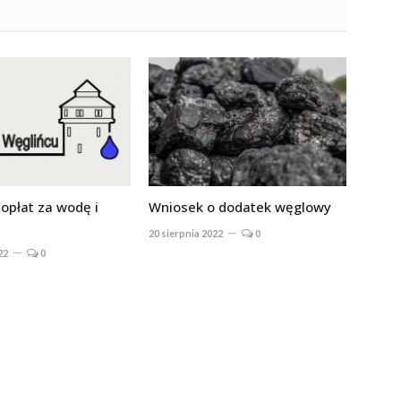
opłat za wodę i
Wniosek o dodatek węglowy
20 sierpnia 2022
0
22
0