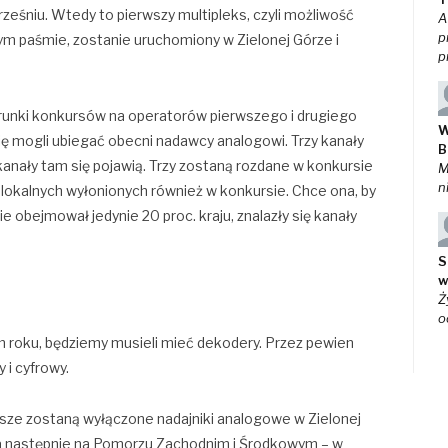
ześniu. Wtedy to pierwszy multipleks, czyli możliwość
A
p
ym paśmie, zostanie uruchomiony w Zielonej Górze i
p
 warunki konkursów na operatorów pierwszego i drugiego
W
się mogli ubiegać obecni nadawcy analogowi. Trzy kanały
B
kanały tam się pojawią. Trzy zostaną rozdane w konkursie
M
n
i lokalnych wyłonionych również w konkursie. Chce ona, by
e obejmował jedynie 20 proc. kraju, znalazły się kanały
S
w
Ż
o
m roku, będziemy musieli mieć dekodery. Przez pewien
 i cyfrowy.
rwsze zostaną wyłączone nadajniki analogowe w Zielonej
u, a następnie na Pomorzu Zachodnim i Środkowym – w