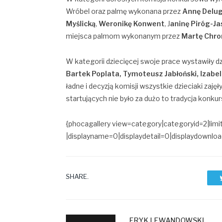
Wróbel oraz palmę wykonana przez
Annę Delu
Myślicką
,
Weronikę Konwent
, J
aninę Piróg-Ja
miejsca palmom wykonanym przez
Martę Chr
W kategorii dziecięcej swoje prace wystawiły dz
Bartek Poplata, Tymoteusz Jabłoński, Izabel
ładne i decyzją komisji wszystkie dzieciaki zaję
startujących nie było za dużo to tradycja konku
{phocagallery view=category|categoryid=2|limit
|displayname=0|displaydetail=0|displaydown
SHARE.
ERYK LEWANDOWSKI