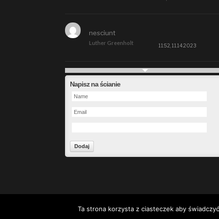
nesciunt
Luther Greenholt
11:52, 11.14.2023
Future
Napisz na ścianie
Alberta Kunde
09:15, 09.26.2023
defect
Ms. Brent Stroman
23:48, 09.19.2023
Forward
Bruce Klein
01:29, 09.19.2023
Ta strona korzysta z ciasteczek aby świadczyć
© 2000-2014 wegliniec24.pl Wszelkie prawa zastrze