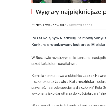
Wygrały najpiękniejsze 
BY
ERYK LEWANDOWSKI
ON
6 KWIETNIA 2009
Po raz kolejny w Niedzielę Palmową odbył 
Konkurs organizowany jest przez Miejsko
W Ruszowie rozstrzygniecie konkursu nastąpiło
przed kościołem parafialnym.
Komisja konkursowa w składzie:
Leszek Hawro
– członek oraz
Jadwiga Kuternozińska
– sekre
przyznać: nagrodę specjalną dla członkiń Koła
wykonaną jako dar ołtarza do kościoła parafialn
W kategorii dorosłych komisja konkursowa wyr