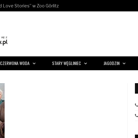
ld Love Stories” w Zoo Görlitz
CZERWONA WODA
STARY WĘGLINIEC
JAGODZIN