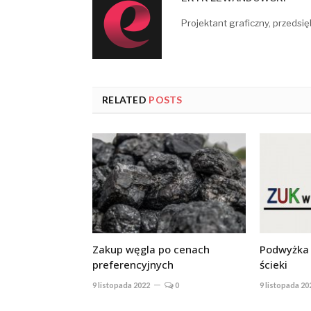
Projektant graficzny, przedsię
RELATED
POSTS
Zakup węgla po cenach
Podwyżka 
preferencyjnych
ścieki
9 listopada 2022
0
9 listopada 20