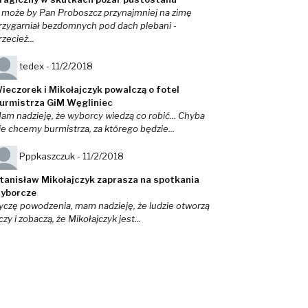
 może by Pan Proboszcz przynajmniej na zimę
rzygarniał bezdomnych pod dach plebani -
rzecież...
tedex -
11/2/2018
ieczorek i Mikołajczyk powalczą o fotel
urmistrza GiM Węgliniec
am nadzieję, że wyborcy wiedzą co robić... Chyba
ie chcemy burmistrza, za którego będzie...
Pppkaszczuk -
11/2/2018
tanisław Mikołajczyk zaprasza na spotkania
yborcze
yczę powodzenia, mam nadzieję, że ludzie otworzą
czy i zobaczą, że Mikołajczyk jest...