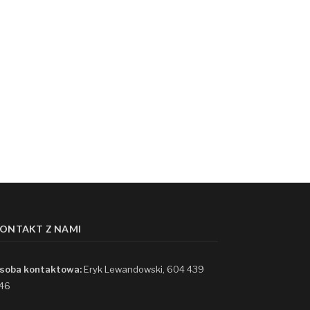
ONTAKT Z NAMI
soba kontaktowa:
Eryk Lewandowski, 604 439
46