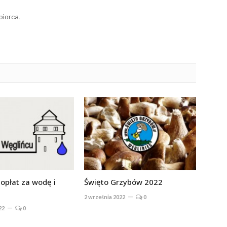
biorca.
opłat za wodę i
Święto Grzybów 2022
2 września 2022
0
22
0