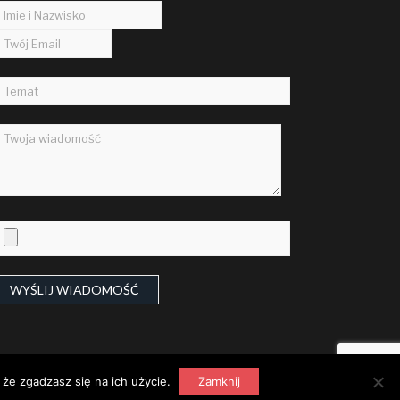
że zgadzasz się na ich użycie.
Zamknij
na archiwalna:
archiwum.ruszow.pl