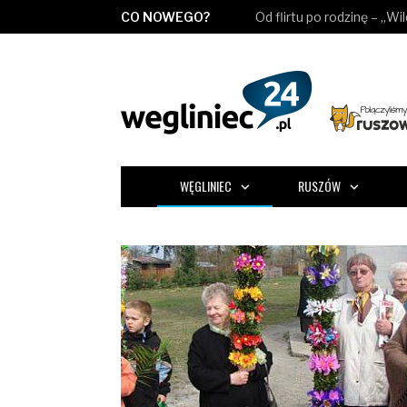
CO NOWEGO?
Od flirtu po rodzinę – „Wi
WĘGLINIEC
RUSZÓW