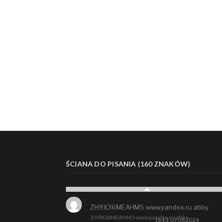
ŚCIANA DO PISANIA (160 ZNAKÓW)
ZH9X36MEAHM5 www.yandex.ru abby
ZH9X36MEAHM5 www.yandex.ru abby
15:43, 07.08.2024