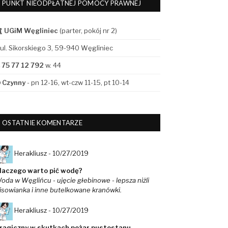
PUNKT NIEODPŁATNEJ POMOCY PRAWNEJ
UGiM Węgliniec
(parter, pokój nr 2)
ul. Sikorskiego 3, 59-940 Węgliniec
75 77 12 792
w. 44
Czynny
- pn 12-16, wt-czw 11-15, pt 10-14
OSTATNIE KOMENTARZE
Herakliusz -
10/27/2019
laczego warto pić wodę?
oda w Węglińcu - ujęcie głebinowe - lepsza niżli
isowianka i inne butelkowane kranówki.
Herakliusz -
10/27/2019
ragiczny w skutkach pożar pustostanu