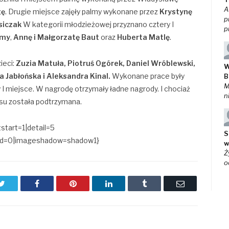
A
gę
. Drugie miejsce zajęły palmy wykonane przez
Krystynę
p
siczak
W kategorii młodzieżowej przyznano cztery I
p
omy
,
Annę i Małgorzatę Baut
oraz
Huberta Matlę
.
ieci:
Zuzia Matuła, Piotruś Ogórek, Daniel Wróblewski,
W
a Jabłońska i Aleksandra Kinal.
Wykonane prace były
B
M
ły I miejsce. W nagrodę otrzymały ładne nagrody. I chociaż
n
rsu została podtrzymana.
start=1|detail=5
S
load=0|imageshadow=shadow1}
w
Ż
o
Twitter
Facebook
Pinterest
LinkedIn
Tumblr
Email