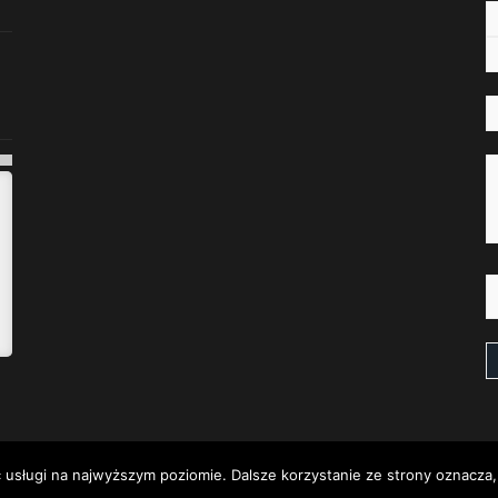
 usługi na najwyższym poziomie. Dalsze korzystanie ze strony oznacza, 
żone. | Strona powstała w wyniku połączenia ze stroną ruszow.pl - Stro