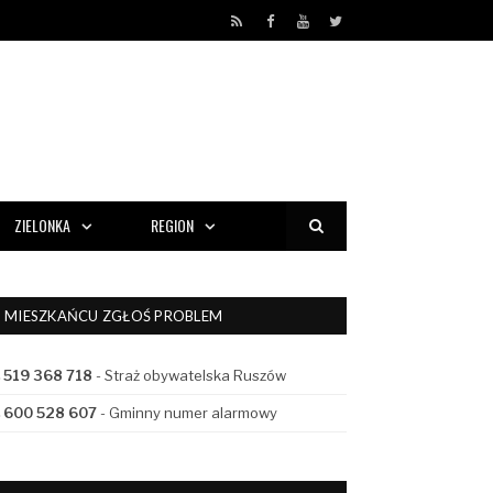
RSS
Facebook
YouTube
Twitter
ZIELONKA
REGION
MIESZKAŃCU ZGŁOŚ PROBLEM
519 368 718
- Straż obywatelska Ruszów
600 528 607
- Gminny numer alarmowy