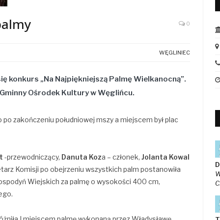
palmy
0
WĘGLINIEC
się konkurs „Na Najpiękniejszą Palmę Wielkanocną”.
 Gminny Ośrodek Kultury w Węglińcu.
 po zakończeniu południowej mszy a miejscem był plac
t
-przewodniczący,
Danuta Koz
a – członek,
Jolanta Kowal
D
tarz Komisji po obejrzeniu wszystkich palm postanowiła
W
 Gospodyń Wiejskich za palmę o wysokości 400 cm,
C
ego.
óżniła I miejscem palmę wykonaną przez Władysławę
T