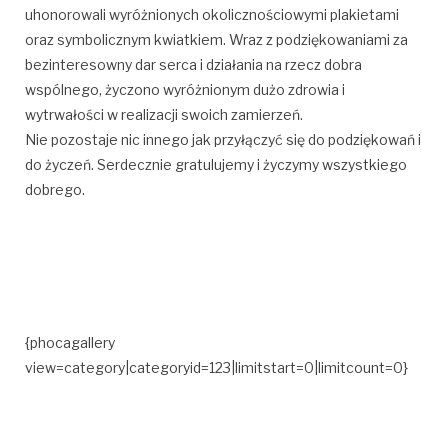
uhonorowali wyróżnionych okolicznościowymi plakietami
oraz symbolicznym kwiatkiem. Wraz z podziękowaniami za
bezinteresowny dar serca i działania na rzecz dobra
wspólnego, życzono wyróżnionym dużo zdrowia i
wytrwałości w realizacji swoich zamierzeń.
Nie pozostaje nic innego jak przyłączyć się do podziękowań i
do życzeń. Serdecznie gratulujemy i życzymy wszystkiego
dobrego.
{phocagallery
view=category|categoryid=123|limitstart=0|limitcount=0}