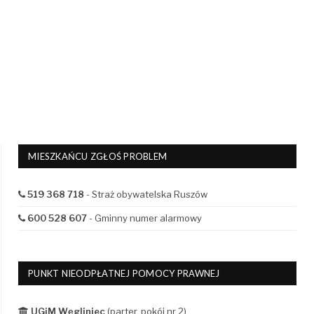
MIESZKAŃCU ZGŁOŚ PROBLEM
519 368 718
- Straż obywatelska Ruszów
600 528 607
- Gminny numer alarmowy
PUNKT NIEODPŁATNEJ POMOCY PRAWNEJ
UGiM Węgliniec
(parter, pokój nr 2)