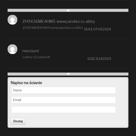
ZH9X36MEAHM5 www.yandex.ru abby
ZH9X36MEAHM5 www.yandex.ru abby
15:43, 07.08.2024
nesciunt
Luther Greenholt
11:52, 11.14.2023
Future
Napisz na ścianie
Alberta Kunde
09:15, 09.26.2023
defect
Ms. Brent Stroman
23:48, 09.19.2023