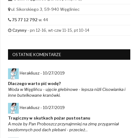
ul. Sikorskiego 3, 59-940 Węgliniec
75 77 12 792
w. 44
Czynny
- pn 12-16, wt-czw 11-15, pt 10-14
OSTATNIE KOMENTARZE
Herakliusz -
10/27/2019
Dlaczego warto pić wodę?
Woda w Węglińcu - ujęcie głebinowe - lepsza niżli Cisowianka i
inne butelkowane kranówki.
Herakliusz -
10/27/2019
Tragiczny w skutkach pożar pustostanu
A może by Pan Proboszcz przynajmniej na zimę przygarniał
bezdomnych pod dach plebani - przecież...