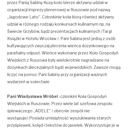
przez Panią Sabinę Kozę koło bierze aktywny udział w
organizacji imprezy plenerowej w Ruszowie pod nazwą
„Jagodowe Lato”. Członkinie koła biorą również aktywny
udział w różnego rodzaju konkursach kulinarnym np. na
Świecie Grzybów, bądź prezentacjach kulinarnych /Targi
Książki w Hotelu Wrocław /. Pani Sabina jest jedną z osób
kultywujących zwyczaj plecenia wieńca dożynkowego na
parafialny odpust. Wieńce wykonane przez Koło Gospodyń
Wiejskich z Ruszowa były wielokrotnie nagradzane na
dożynkach diecezjalnych bądź wojewódzkich. Zawsze mogą
liczyć na pomoc Pani Sabiny przy organizacji ważnych
wydarzeń w sołectwie
Pani Władysława Wróbel
-członkini Koła Gospodyń
Wiejskich w Ruszowie. Przez wiele lat szefowa zespołu
śpiewaczego „ADELE” / obecnie zespół nie
występuje/.Posiada umiejętność wyszukiwania starych
przyśpiewek, kolęd i tekstów do jasełek. Wykorzystuje je w