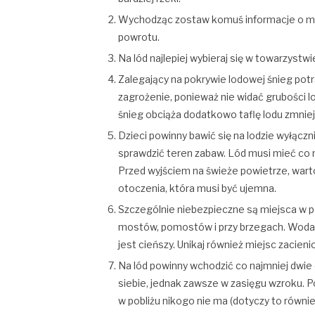
Wychodząc zostaw komuś informacje o mie
powrotu.
Na lód najlepiej wybieraj się w towarzystwi
Zalegający na pokrywie lodowej śnieg potr
zagrożenie, ponieważ nie widać grubości lo
śnieg obciąża dodatkowo taflę lodu zmnie
Dzieci powinny bawić się na lodzie wyłącz
sprawdzić teren zabaw. Lód musi mieć co na
Przed wyjściem na świeże powietrze, wart
otoczenia, która musi być ujemna.
Szczególnie niebezpieczne są miejsca w pob
mostów, pomostów i przy brzegach. Woda w
jest cieńszy. Unikaj również miejsc zacie
Na lód powinny wchodzić co najmniej dwie
siebie, jednak zawsze w zasięgu wzroku. P
w pobliżu nikogo nie ma (dotyczy to równie