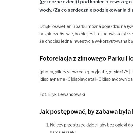
(grzeczne dzieci) i pod koniec pierwsze
wody. (Za co serdecznie podziękowania dl
Dzięki oświetleniu parku można pojeździć na 
bezpieczeństwie, bo nie jest to lodowisko strz
że chociaż jedna inwestycja wykorzystywana będ
Fotorelacja z zimowego Parku i 
{phocagallery view=category|categoryid=175|lim
|displayname=0|displaydetail=0|displaydown
Fot. Eryk Lewandowski
Jak postępować, by zabawa była
Należy przestrzec dzieci, aby bez opieki d
bardziej rzeki!