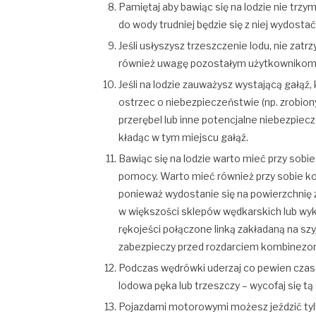
Pamiętaj aby bawiąc się na lodzie nie trzy
do wody trudniej będzie się z niej wydostać
Jeśli usłyszysz trzeszczenie lodu, nie zat
również uwagę pozostałym użytkownikom 
Jeśli na lodzie zauważysz wystającą gałąź
ostrzec o niebezpieczeństwie (np. zrobion
przerębel lub inne potencjalne niebezpiec
kładąc w tym miejscu gałąź.
Bawiąc się na lodzie warto mieć przy sob
pomocy. Warto mieć również przy sobie ko
ponieważ wydostanie się na powierzchnię z
w większości sklepów wędkarskich lub wy
rękojeści połączone linką zakładaną na szy
zabezpieczy przed rozdarciem kombinezo
Podczas wędrówki uderzaj co pewien czas 
lodowa pęka lub trzeszczy – wycofaj się t
Pojazdami motorowymi możesz jeździć tyl