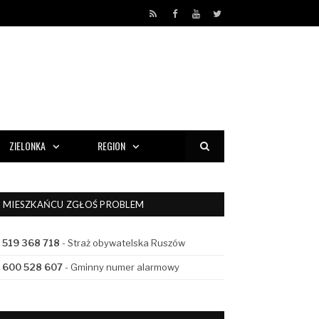
RSS
Facebook
YouTube
Twitter
ZIELONKA
REGION
MIESZKAŃCU ZGŁOŚ PROBLEM
519 368 718
- Straż obywatelska Ruszów
600 528 607
- Gminny numer alarmowy