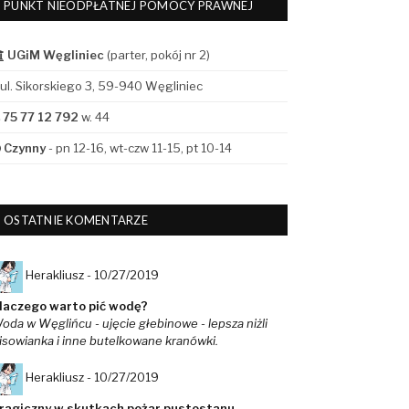
PUNKT NIEODPŁATNEJ POMOCY PRAWNEJ
UGiM Węgliniec
(parter, pokój nr 2)
ul. Sikorskiego 3, 59-940 Węgliniec
75 77 12 792
w. 44
Czynny
- pn 12-16, wt-czw 11-15, pt 10-14
OSTATNIE KOMENTARZE
Herakliusz -
10/27/2019
laczego warto pić wodę?
oda w Węglińcu - ujęcie głebinowe - lepsza niżli
isowianka i inne butelkowane kranówki.
Herakliusz -
10/27/2019
ragiczny w skutkach pożar pustostanu