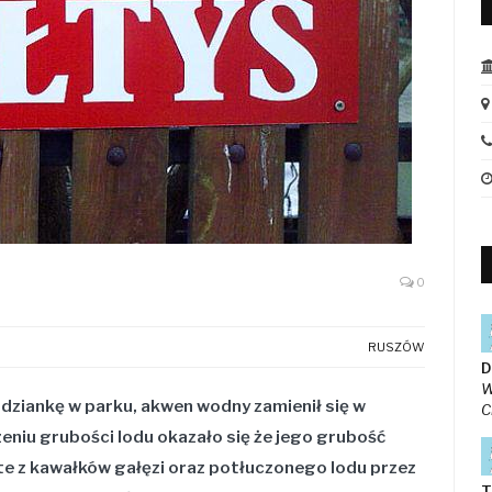
0
RUSZÓW
D
W
dziankę w parku, akwen wodny zamienił się w
C
eniu grubości lodu okazało się
że jego grubość
te z kawałków gałęzi oraz potłuczonego lodu przez
T