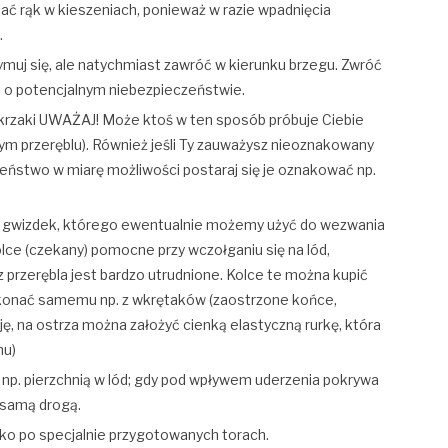
mać rąk w kieszeniach, ponieważ w razie wpadnięcia
.
rzymuj się, ale natychmiast zawróć w kierunku brzegu. Zwróć
o potencjalnym niebezpieczeństwie.
, krzaki UWAŻAJ! Może ktoś w ten sposób próbuje Ciebie
ym przeręblu). Również jeśli Ty zauważysz nieoznakowany
zeństwo w miarę możliwości postaraj się je oznakować np.
ie gwizdek, którego ewentualnie możemy użyć do wezwania
lce (czekany) pomocne przy wczołganiu się na lód,
 przerębla jest bardzo utrudnione. Kolce te można kupić
konać samemu np. z wkrętaków (zaostrzone końce,
ję, na ostrza można założyć cienką elastyczną rurkę, która
nu)
np. pierzchnią w lód; gdy pod wpływem uderzenia pokrywa
ą samą drogą.
ko po specjalnie przygotowanych torach.