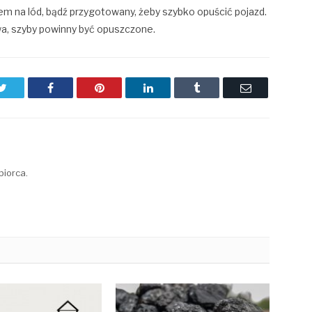
em na lód, bądź przygotowany, żeby szybko opuścić pojazd.
a, szyby powinny być opuszczone.
Twitter
Facebook
Pinterest
LinkedIn
Tumblr
Email
biorca.