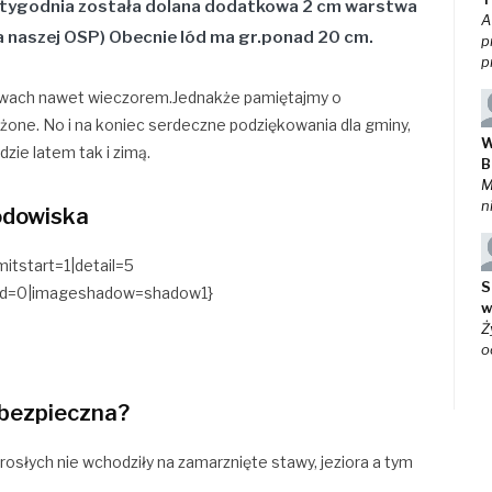
go tygodnia została dolana dodatkowa 2 cm warstwa
A
a naszej OSP) Obecnie lód ma gr.ponad 20 cm.
p
p
łyżwach nawet wieczorem.Jednakże pamiętajmy o
eżone. No i na koniec serdeczne podziękowania dla gminy,
W
zie latem tak i zimą.
B
M
n
lodowiska
itstart=1|detail=5
S
load=0|imageshadow=shadow1}
w
Ż
o
 bezpieczna?
orosłych nie wchodziły na zamarznięte stawy, jeziora a tym