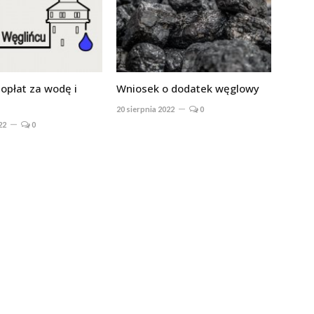
opłat za wodę i
Wniosek o dodatek węglowy
20 sierpnia 2022
0
22
0