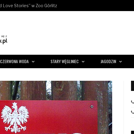
ld Love Stories” w Zoo Görlitz
CZERWONA WODA
STARY WĘGLINIEC
JAGODZIN