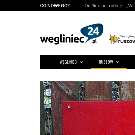
CO NOWEGO?
Od flirtu po rodzinę – „Wi
WĘGLINIEC
RUSZÓW