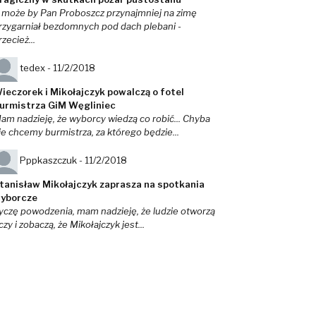
 może by Pan Proboszcz przynajmniej na zimę
rzygarniał bezdomnych pod dach plebani -
rzecież...
tedex -
11/2/2018
ieczorek i Mikołajczyk powalczą o fotel
urmistrza GiM Węgliniec
am nadzieję, że wyborcy wiedzą co robić... Chyba
ie chcemy burmistrza, za którego będzie...
Pppkaszczuk -
11/2/2018
tanisław Mikołajczyk zaprasza na spotkania
yborcze
yczę powodzenia, mam nadzieję, że ludzie otworzą
czy i zobaczą, że Mikołajczyk jest...