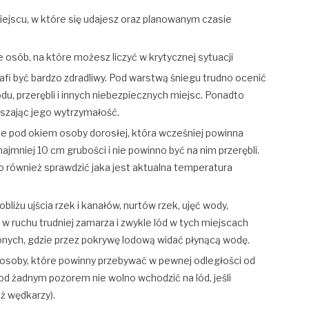
jscu, w które się udajesz oraz planowanym czasie
e osób, na które możesz liczyć w krytycznej sytuacji
afi być bardzo zdradliwy. Pod warstwą śniegu trudno ocenić
du, przerębli i innych niebezpiecznych miejsc. Ponadto
jszając jego wytrzymałość.
nie pod okiem osoby dorosłej, która wcześniej powinna
jmniej 10 cm grubości i nie powinno być na nim przerębli.
o również sprawdzić jaka jest aktualna temperatura
liżu ujścia rzek i kanałów, nurtów rzek, ujęć wody,
 ruchu trudniej zamarza i zwykle lód w tych miejscach
nionych, gdzie przez pokrywę lodową widać płynącą wodę.
 osoby, które powinny przebywać w pewnej odległości od
od żadnym pozorem nie wolno wchodzić na lód, jeśli
ż wędkarzy).