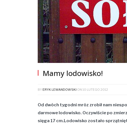
Mamy lodowisko!
BY
ERYK LEWANDOWSKI
ON
10 LUTEGO 2012
Od dwóch tygodni mróz zrobił nam niespo
darmowe lodowisko. Oczywiście po zmierz
sięga 17 cm.Lodowisko zostało sprzątnię