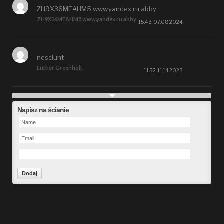
ZH9X36MEAHM5 www.yandex.ru abby
ZH9X36MEAHM5 www.yandex.ru abby
15:43, 07.08.2024
nesciunt
Luther Greenholt
11:52, 11.14.2023
Future
Napisz na ścianie
Alberta Kunde
09:15, 09.26.2023
defect
Ms. Brent Stroman
23:48, 09.19.2023
Forward
Bruce Klein
01:29, 09.19.2023