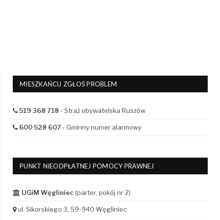
MIESZKAŃCU ZGŁOŚ PROBLEM
519 368 718
- Straż obywatelska Ruszów
600 528 607
- Gminny numer alarmowy
PUNKT NIEODPŁATNEJ POMOCY PRAWNEJ
UGiM Węgliniec
(parter, pokój nr 2)
ul. Sikorskiego 3, 59-940 Węgliniec