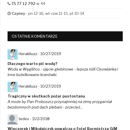
75 77 12 792
w. 44
Czynny
- pn 12-16, wt-czw 11-15, pt 10-14
OSTATNIE KOMENTARZE
Herakliusz -
10/27/2019
Dlaczego warto pić wodę?
Woda w Węglińcu - ujęcie głebinowe - lepsza niżli Cisowianka i
inne butelkowane kranówki.
Herakliusz -
10/27/2019
Tragiczny w skutkach pożar pustostanu
A może by Pan Proboszcz przynajmniej na zimę przygarniał
bezdomnych pod dach plebani - przecież...
tedex -
11/2/2018
Wieczorek i Mikołajczyk powalczą o fotel Burmistrza GiM