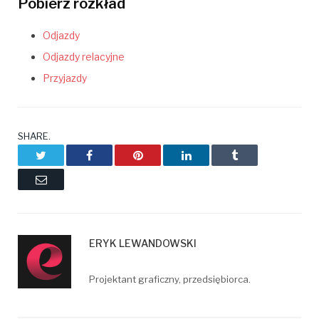
Pobierz rozkład
Odjazdy
Odjazdy relacyjne
Przyjazdy
SHARE.
Twitter
Facebook
Pinterest
LinkedIn
Tumblr
Email
ERYK LEWANDOWSKI
Projektant graficzny, przedsiębiorca.