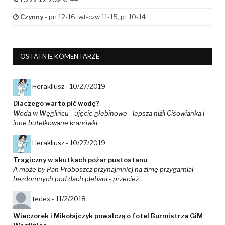
Czynny
- pn 12-16, wt-czw 11-15, pt 10-14
OSTATNIE KOMENTARZE
Herakliusz -
10/27/2019
Dlaczego warto pić wodę?
Woda w Węglińcu - ujęcie głebinowe - lepsza niżli Cisowianka i
inne butelkowane kranówki.
Herakliusz -
10/27/2019
Tragiczny w skutkach pożar pustostanu
A może by Pan Proboszcz przynajmniej na zimę przygarniał
bezdomnych pod dach plebani - przecież...
tedex -
11/2/2018
Wieczorek i Mikołajczyk powalczą o fotel Burmistrza GiM