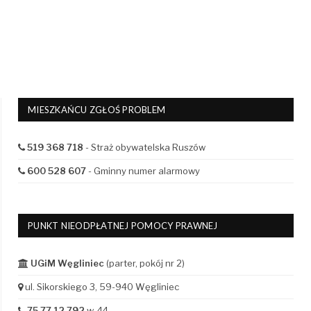
MIESZKAŃCU ZGŁOŚ PROBLEM
519 368 718
- Straż obywatelska Ruszów
600 528 607
- Gminny numer alarmowy
PUNKT NIEODPŁATNEJ POMOCY PRAWNEJ
UGiM Węgliniec
(parter, pokój nr 2)
ul. Sikorskiego 3, 59-940 Węgliniec
75 77 12 792
w. 44