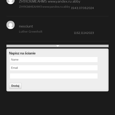
ZH9X36MEAHM5 www.yandex.ru abby
ZH9X36MEAHM5 www.yandex.ru abby
15:43, 07.08.2024
nesciunt
Luther Greenholt
11:52, 11.14.2023
Future
Napisz na ścianie
Alberta Kunde
09:15, 09.26.2023
defect
Ms. Brent Stroman
23:48, 09.19.2023
Forward
Bruce Klein
01:29, 09.19.2023