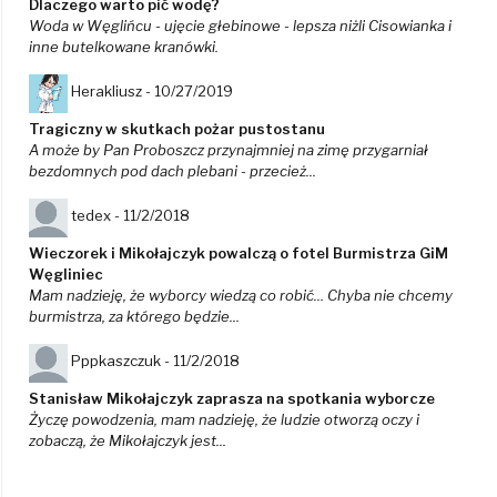
Dlaczego warto pić wodę?
Woda w Węglińcu - ujęcie głebinowe - lepsza niżli Cisowianka i
inne butelkowane kranówki.
Herakliusz -
10/27/2019
Tragiczny w skutkach pożar pustostanu
A może by Pan Proboszcz przynajmniej na zimę przygarniał
bezdomnych pod dach plebani - przecież...
tedex -
11/2/2018
Wieczorek i Mikołajczyk powalczą o fotel Burmistrza GiM
Węgliniec
Mam nadzieję, że wyborcy wiedzą co robić... Chyba nie chcemy
burmistrza, za którego będzie...
Pppkaszczuk -
11/2/2018
Stanisław Mikołajczyk zaprasza na spotkania wyborcze
Życzę powodzenia, mam nadzieję, że ludzie otworzą oczy i
zobaczą, że Mikołajczyk jest...