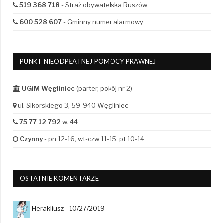
519 368 718
- Straż obywatelska Ruszów
600 528 607
- Gminny numer alarmowy
PUNKT NIEODPŁATNEJ POMOCY PRAWNEJ
UGiM Węgliniec
(parter, pokój nr 2)
ul. Sikorskiego 3, 59-940 Węgliniec
75 77 12 792
w. 44
Czynny
- pn 12-16, wt-czw 11-15, pt 10-14
OSTATNIE KOMENTARZE
Herakliusz -
10/27/2019