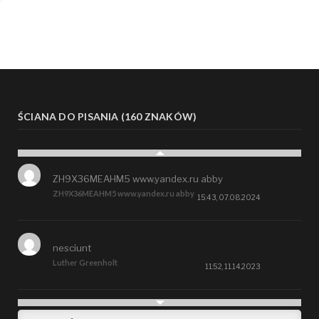
ŚCIANA DO PISANIA (160 ZNAKÓW)
ZH9X36MEAHM5 www.yandex.ru abby
ZH9X36MEAHM5 www.yandex.ru abby
15:43, 07.08.2024
nesciunt
Luther Greenholt
11:52, 11.14.2023
Future