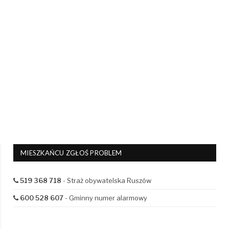
MIESZKAŃCU ZGŁOŚ PROBLEM
519 368 718
- Straż obywatelska Ruszów
600 528 607
- Gminny numer alarmowy