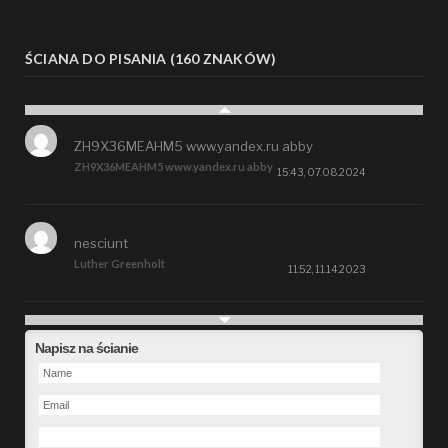
ŚCIANA DO PISANIA (160 ZNAKÓW)
ZH9X36MEAHM5 www.yandex.ru abby
ZH9X36MEAHM5 www.yandex.ru abby
15:43, 07.08.2024
nesciunt
Luther Greenholt
11:52, 11.14.2023
Future
Napisz na ścianie
Alberta Kunde
09:15, 09.26.2023
defect