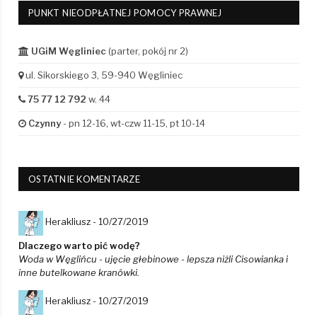
PUNKT NIEODPŁATNEJ POMOCY PRAWNEJ
UGiM Węgliniec
(parter, pokój nr 2)
ul. Sikorskiego 3, 59-940 Węgliniec
75 77 12 792
w. 44
Czynny
- pn 12-16, wt-czw 11-15, pt 10-14
OSTATNIE KOMENTARZE
Herakliusz -
10/27/2019
Dlaczego warto pić wodę?
Woda w Węglińcu - ujęcie głebinowe - lepsza niżli Cisowianka i
inne butelkowane kranówki.
Herakliusz -
10/27/2019