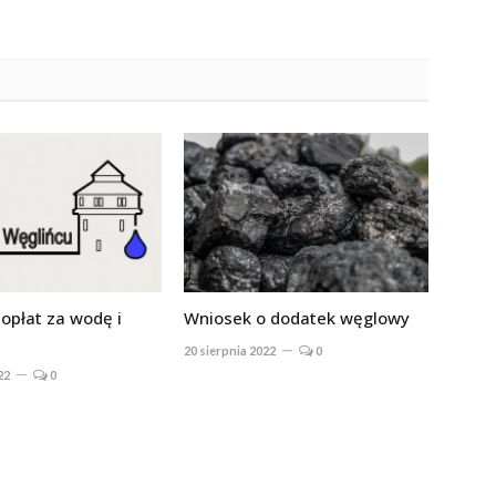
opłat za wodę i
Wniosek o dodatek węglowy
20 sierpnia 2022
0
22
0