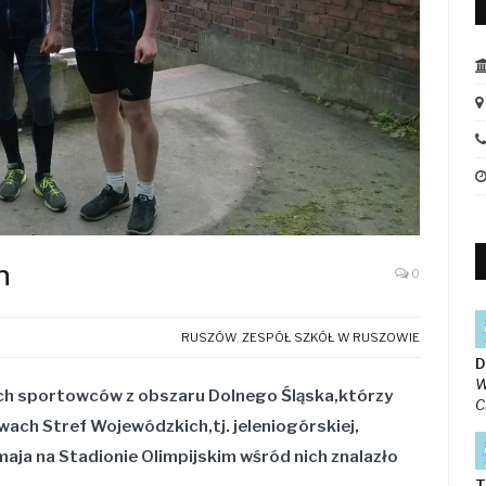
h
0
RUSZÓW
,
ZESPÓŁ SZKÓŁ W RUSZOWIE
D
W
ch sportowców z obszaru Dolnego Śląska,którzy
C
twach Stref Wojewódzkich,tj. jeleniogórskiej,
 maja na Stadionie Olimpijskim wśród nich znalazło
T