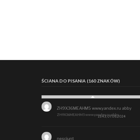
ŚCIANA DO PISANIA (160 ZNAKÓW)
ZH9X36MEAHM5 www.yandex.ru abby
ZH9X36MEAHM5 www.yandex.ru abby
15:43, 07.08.2024
nesciunt