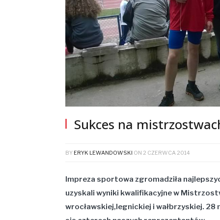
Sukces na mistrzostwac
BY
ERYK LEWANDOWSKI
ON
2 CZERWCA 2014
Impreza sportowa zgromadziła najlepszy
uzyskali wyniki kwalifikacyjne w Mistrzos
wrocławskiej,legnickiej i wałbrzyskiej. 28