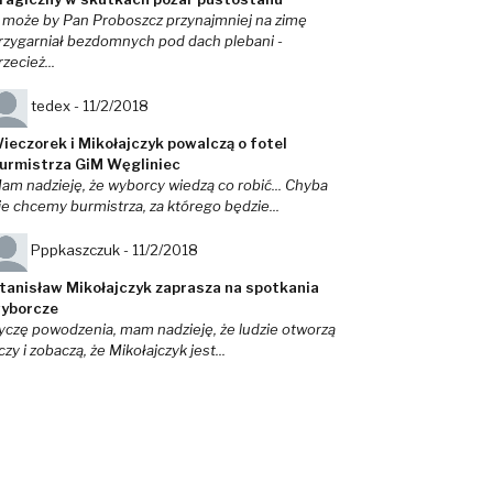
 może by Pan Proboszcz przynajmniej na zimę
rzygarniał bezdomnych pod dach plebani -
rzecież...
tedex -
11/2/2018
ieczorek i Mikołajczyk powalczą o fotel
urmistrza GiM Węgliniec
am nadzieję, że wyborcy wiedzą co robić... Chyba
ie chcemy burmistrza, za którego będzie...
Pppkaszczuk -
11/2/2018
tanisław Mikołajczyk zaprasza na spotkania
yborcze
yczę powodzenia, mam nadzieję, że ludzie otworzą
czy i zobaczą, że Mikołajczyk jest...