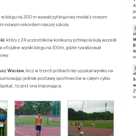
A
p
ry w biegu na 300 m wywalczył brązowy medal z nowym
p
ym nowym rekordem naszej szkoły.
W
ki
, który z 24 uczestników konkursy pchnięcia kulą wszedł
B
a oficjalne wyniki biegu na 100m, gdzie rywalizował
M
iowy.
n
usz Wacław
, lecz w trzech próbach nie uzyskał wyniku na
Podsumowując jednak postawę sportowców w całym cyklu
S
w
ska) , to jest ona imponująca.
Ż
o