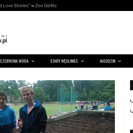
ld Love Stories” w Zoo Görlitz
CZERWONA WODA
STARY WĘGLINIEC
JAGODZIN