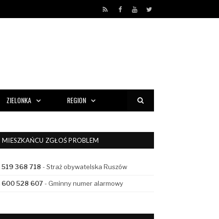
RSS
Facebook
YouTube
Twitter
ZIELONKA
REGION
MIESZKAŃCU ZGŁOŚ PROBLEM
519 368 718
- Straż obywatelska Ruszów
600 528 607
- Gminny numer alarmowy