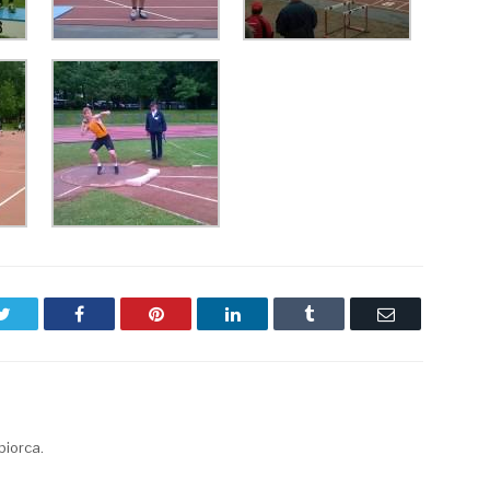
Twitter
Facebook
Pinterest
LinkedIn
Tumblr
Email
biorca.