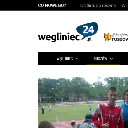
CO NOWEGO?
Od flirtu po rodzinę – „Wi
WĘGLINIEC
RUSZÓW