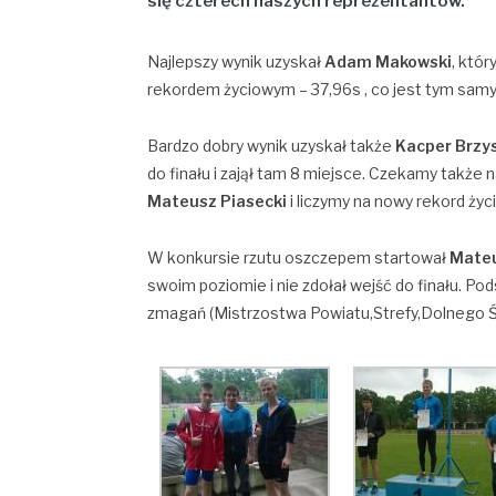
się czterech naszych reprezentantów.
Najlepszy wynik uzyskał
Adam Makowski
, któ
rekordem życiowym – 37,96s , co jest tym sam
Bardzo dobry wynik uzyskał także
Kacper Brzys
do finału i zajął tam 8 miejsce. Czekamy także n
Mateusz Piasecki
i liczymy na nowy rekord życ
W konkursie rzutu oszczepem startował
Mate
swoim poziomie i nie zdołał wejść do finału. 
zmagań (Mistrzostwa Powiatu,Strefy,Dolnego Ślą