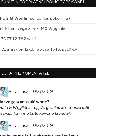
PUNKT NIEODPŁATNEJ POMOCY PRAWNEJ
UGiM Węgliniec
(parter, pokój nr 2)
ul. Sikorskiego 3, 59-940 Węgliniec
75 77 12 792
w. 44
Czynny
- pn 12-16, wt-czw 11-15, pt 10-14
OSTATNIE KOMENTARZE
Herakliusz -
10/27/2019
laczego warto pić wodę?
oda w Węglińcu - ujęcie głebinowe - lepsza niżli
isowianka i inne butelkowane kranówki.
Herakliusz -
10/27/2019
ragiczny w skutkach pożar pustostanu