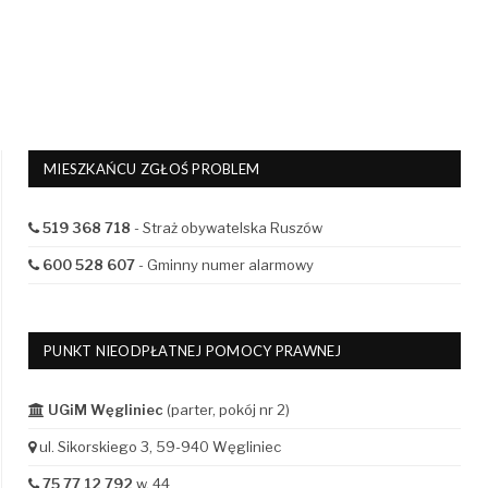
MIESZKAŃCU ZGŁOŚ PROBLEM
519 368 718
- Straż obywatelska Ruszów
600 528 607
- Gminny numer alarmowy
PUNKT NIEODPŁATNEJ POMOCY PRAWNEJ
UGiM Węgliniec
(parter, pokój nr 2)
ul. Sikorskiego 3, 59-940 Węgliniec
75 77 12 792
w. 44