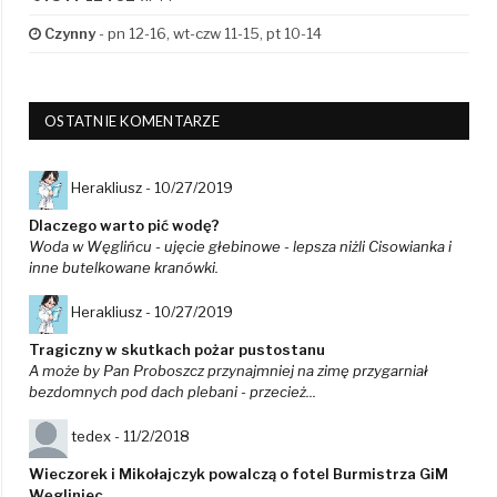
Czynny
- pn 12-16, wt-czw 11-15, pt 10-14
OSTATNIE KOMENTARZE
Herakliusz -
10/27/2019
Dlaczego warto pić wodę?
Woda w Węglińcu - ujęcie głebinowe - lepsza niżli Cisowianka i
inne butelkowane kranówki.
Herakliusz -
10/27/2019
Tragiczny w skutkach pożar pustostanu
A może by Pan Proboszcz przynajmniej na zimę przygarniał
bezdomnych pod dach plebani - przecież...
tedex -
11/2/2018
Wieczorek i Mikołajczyk powalczą o fotel Burmistrza GiM
Węgliniec