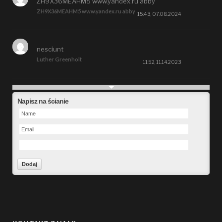
ZH9X36MEAHM5 www.yandex.ru abby
ZH9X36MEAHM5 www.yandex.ru abby
15:43, 07.08.2024
nesciunt
Luther Greenholt
11:52, 11.14.2023
Future
Napisz na ścianie
Alberta Kunde
09:15, 09.26.2023
defect
Ms. Brent Stroman
23:48, 09.19.2023
Forward
Bruce Klein
01:29, 09.19.2023