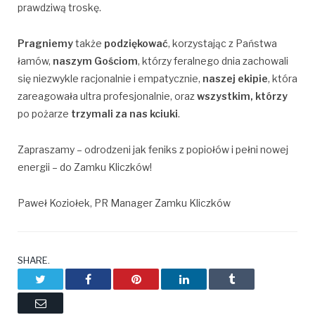
prawdziwą troskę.
Pragniemy
także
podziękować
, korzystając z Państwa
łamów,
naszym Gościom
, którzy feralnego dnia zachowali
się niezwykle racjonalnie i empatycznie,
naszej ekipie
, która
zareagowała ultra profesjonalnie, oraz
wszystkim, którzy
po pożarze
trzymali za nas kciuki
.
Zapraszamy – odrodzeni jak feniks z popiołów i pełni nowej
energii – do Zamku Kliczków!
Paweł Koziołek, PR Manager Zamku Kliczków
SHARE.
Twitter
Facebook
Pinterest
LinkedIn
Tumblr
Email