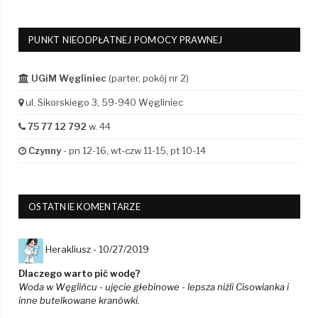
PUNKT NIEODPŁATNEJ POMOCY PRAWNEJ
UGiM Węgliniec
(parter, pokój nr 2)
ul. Sikorskiego 3, 59-940 Węgliniec
75 77 12 792
w. 44
Czynny
- pn 12-16, wt-czw 11-15, pt 10-14
OSTATNIE KOMENTARZE
Herakliusz -
10/27/2019
Dlaczego warto pić wodę?
Woda w Węglińcu - ujęcie głebinowe - lepsza niżli Cisowianka i
inne butelkowane kranówki.