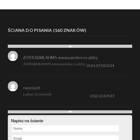
ŚCIANA DO PISANIA (160 ZNAKÓW)
ZH9X36MEAHM5 www.yandex.ru abby
ZH9X36MEAHM5 www.yandex.ru abby
15:43, 07.08.2024
nesciunt
Luther Greenholt
11:52, 11.14.2023
Future
Napisz na ścianie
Alberta Kunde
09:15, 09.26.2023