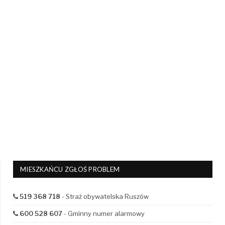
MIESZKAŃCU ZGŁOŚ PROBLEM
519 368 718
- Straż obywatelska Ruszów
600 528 607
- Gminny numer alarmowy