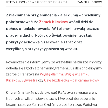
BY
ERYK LEWANDOWSKI
ON
15 GRUDNIA 2014
ZAMEK KLICZKÓW
Z niekłamana przyjemnością – ale i dumą – chcieliśmy
poinformować, że
Zamek Kliczków
wrócił
dziś
do
pełnego funkcjonowania
. W tej chwili trwają jeszcze
prace na dachu, który do Świąt powinien zostać
pokryty dachówką. Szacowanie strat oraz
weryfikacja przyczyny pożaru są w toku.
Równocześnie informujemy, że wszystkie najbliższe imprezy
odbędą się zgodnie z harmonogramem. Już dziś chcielibyśmy
zaprosić Państwa na
Wigilię dla firm
,
Wigilę w Zamku
Kliczków
,
Sylwestra
czy
Galę Jeździecką – bal karnawałowy
.
Chcieliśmy
także
podziękować Państwu za wsparcie
w
trudnych chwilach, słowa otuchy i żywe zainteresowanie
losem naszego Zamku. Czuliśmy przez ten czas Państwa