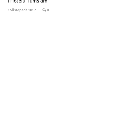
i Hotelu Tumskim
16 listopada 2017
0