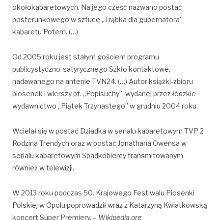
okołokabaretowych. Na jego cześć nazwano postać
posterunkowego w sztuce „Trąbka dla gubernatora”
kabaretu Potem. (…)
Od 2005 roku jest stałym gościem programu
publicystyczno-satyrycznego Szkło kontaktowe,
nadawanego na antenie TVN24. (…) Autor książki-zbioru
piosenek i wierszy pt. „Popisuchy”, wydanej przez łódzkie
wydawnictwo „Piątek Trzynastego” w grudniu 2004 roku.
Wcielał się w postać Dziadka w serialu kabaretowym TVP 2
Rodzina Trendych oraz w postać Jonathana Owensa w
serialu kabaretowym Spadkobiercy transmitowanym
również w telewizji.
W 2013 roku podczas 50. Krajowego Festiwalu Piosenki
Polskiej w Opolu poprowadził wraz z Katarzyną Kwiatkowską
koncert Super Premiery. –
Wikipedia.org