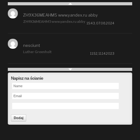
ZH9X36MEAHM5 www.yandex.ru abby
ZH9X36MEAHM5 www.yandex.ru abby
15:43, 07.08.2024
nesciunt
Luther Greenholt
11:52, 11.14.2023
Future
Napisz na ścianie
Alberta Kunde
09:15, 09.26.2023
defect
Ms. Brent Stroman
23:48, 09.19.2023
Forward