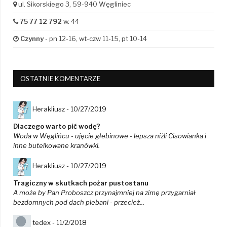
ul. Sikorskiego 3, 59-940 Węgliniec
75 77 12 792
w. 44
Czynny
- pn 12-16, wt-czw 11-15, pt 10-14
OSTATNIE KOMENTARZE
Herakliusz -
10/27/2019
Dlaczego warto pić wodę?
Woda w Węglińcu - ujęcie głebinowe - lepsza niżli Cisowianka i
inne butelkowane kranówki.
Herakliusz -
10/27/2019
Tragiczny w skutkach pożar pustostanu
A może by Pan Proboszcz przynajmniej na zimę przygarniał
bezdomnych pod dach plebani - przecież...
tedex -
11/2/2018