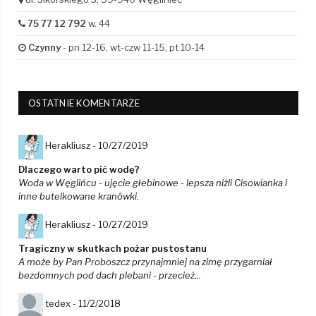
75 77 12 792
w. 44
Czynny
- pn 12-16, wt-czw 11-15, pt 10-14
OSTATNIE KOMENTARZE
Herakliusz -
10/27/2019
Dlaczego warto pić wodę?
Woda w Węglińcu - ujęcie głebinowe - lepsza niżli Cisowianka i
inne butelkowane kranówki.
Herakliusz -
10/27/2019
Tragiczny w skutkach pożar pustostanu
A może by Pan Proboszcz przynajmniej na zimę przygarniał
bezdomnych pod dach plebani - przecież...
tedex -
11/2/2018