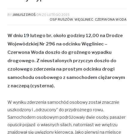
BY
JANUSZ DROŚ
ON
20 LUTEGO 2015
OSP RUSZÓW
,
WĘGLINIEC
,
CZERWONA WODA
W dniu 19 lutego br. około godziny 12,00 na Drodze
Wojewódzkiej Nr 296 na odcinku Węgliniec –
Czerwona Woda doszło do groźnego wypadku
drogowego. Z nieustalonych przyczyn doszło do
czołowego zderzenia na prostym odcinku drogi
samochodu osobowego z samochodem ciężarowym
z naczepą (cysterna).
W wyniku zderzenia samochód osobowy został znacznie
uszkodzony i „odrzucony” do przydrożnego rowu.
Samochodem osobowym podróżowały dwie osoby, pasażer
opuścił pojazd o własnych silach, natomiast we wnętrzu
znajdował się uwięziony kierowca. Jako pierwsi na miejsce