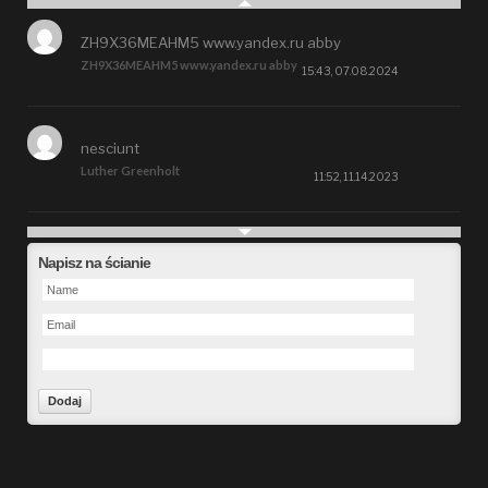
ZH9X36MEAHM5 www.yandex.ru abby
ZH9X36MEAHM5 www.yandex.ru abby
15:43, 07.08.2024
nesciunt
Luther Greenholt
11:52, 11.14.2023
Future
Napisz na ścianie
Alberta Kunde
09:15, 09.26.2023
defect
Ms. Brent Stroman
23:48, 09.19.2023
Forward
Bruce Klein