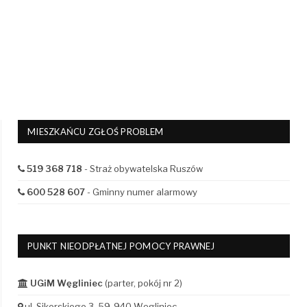
MIESZKAŃCU ZGŁOŚ PROBLEM
519 368 718
- Straż obywatelska Ruszów
600 528 607
- Gminny numer alarmowy
PUNKT NIEODPŁATNEJ POMOCY PRAWNEJ
UGiM Węgliniec
(parter, pokój nr 2)
ul. Sikorskiego 3, 59-940 Węgliniec