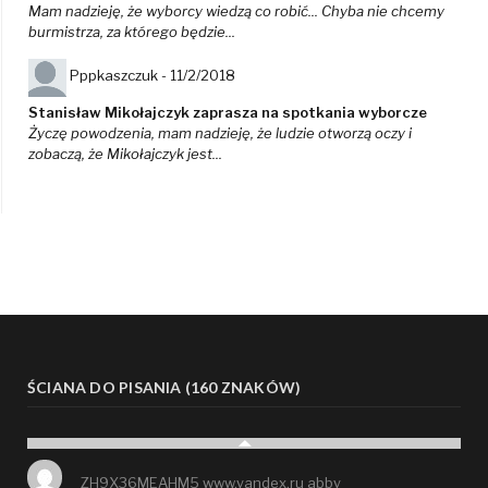
Mam nadzieję, że wyborcy wiedzą co robić... Chyba nie chcemy
burmistrza, za którego będzie...
Pppkaszczuk -
11/2/2018
Stanisław Mikołajczyk zaprasza na spotkania wyborcze
Życzę powodzenia, mam nadzieję, że ludzie otworzą oczy i
zobaczą, że Mikołajczyk jest...
ŚCIANA DO PISANIA (160 ZNAKÓW)
ZH9X36MEAHM5 www.yandex.ru abby