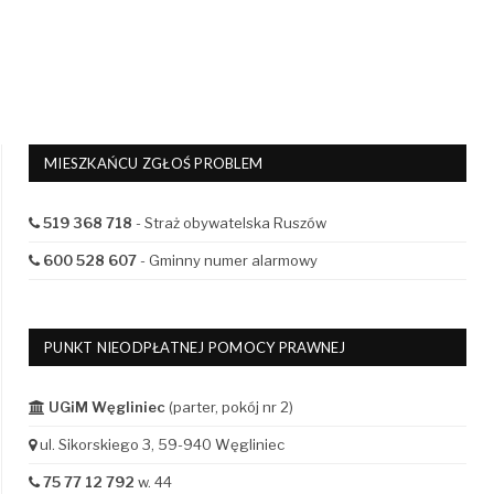
MIESZKAŃCU ZGŁOŚ PROBLEM
519 368 718
- Straż obywatelska Ruszów
600 528 607
- Gminny numer alarmowy
PUNKT NIEODPŁATNEJ POMOCY PRAWNEJ
UGiM Węgliniec
(parter, pokój nr 2)
ul. Sikorskiego 3, 59-940 Węgliniec
75 77 12 792
w. 44