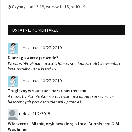
Czynny
- pn 12-16, wt-czw 11-15, pt 10-14
OSTATNIE KOMENTARZE
Herakliusz -
10/27/2019
Dlaczego warto pić wodę?
Woda w Węglińcu - ujęcie głebinowe - lepsza niżli Cisowianka i
inne butelkowane kranówki.
Herakliusz -
10/27/2019
Tragiczny w skutkach pożar pustostanu
A może by Pan Proboszcz przynajmniej na zimę przygarniał
bezdomnych pod dach plebani - przecież...
tedex -
11/2/2018
Wieczorek i Mikołajczyk powalczą o fotel Burmistrza GiM
Węgliniec