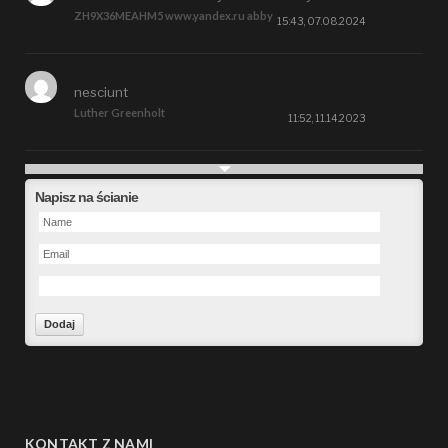
ZH9X36MEAHM5 www.yandex.ru abby
15:43, 07.08.2024
nesciunt
Luther Greenholt
11:52, 11.14.2023
Future
Napisz na ścianie
Alberta Kunde
09:15, 09.26.2023
defect
Ms. Brent Stroman
23:48, 09.19.2023
Forward
Bruce Klein
01:29, 09.19.2023
KONTAKT Z NAMI