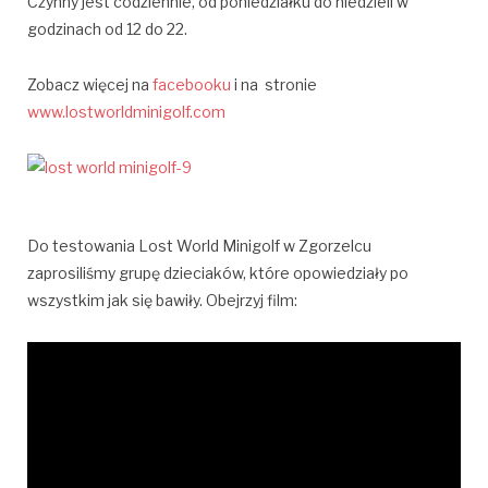
Czynny jest codziennie, od poniedziałku do niedzieli w
godzinach od 12 do 22.
Zobacz więcej na
facebooku
i na stronie
www.lostworldminigolf.com
Do testowania Lost World Minigolf w Zgorzelcu
zaprosiliśmy grupę dzieciaków, które opowiedziały po
wszystkim jak się bawiły. Obejrzyj film: