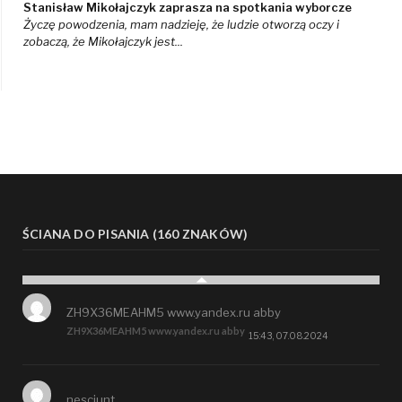
Stanisław Mikołajczyk zaprasza na spotkania wyborcze
Życzę powodzenia, mam nadzieję, że ludzie otworzą oczy i
zobaczą, że Mikołajczyk jest...
ŚCIANA DO PISANIA (160 ZNAKÓW)
ZH9X36MEAHM5 www.yandex.ru abby
ZH9X36MEAHM5 www.yandex.ru abby
15:43, 07.08.2024
nesciunt