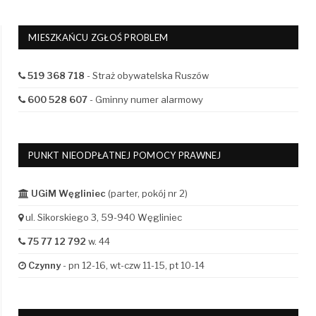
MIESZKAŃCU ZGŁOŚ PROBLEM
519 368 718
- Straż obywatelska Ruszów
600 528 607
- Gminny numer alarmowy
PUNKT NIEODPŁATNEJ POMOCY PRAWNEJ
UGiM Węgliniec
(parter, pokój nr 2)
ul. Sikorskiego 3, 59-940 Węgliniec
75 77 12 792
w. 44
Czynny
- pn 12-16, wt-czw 11-15, pt 10-14