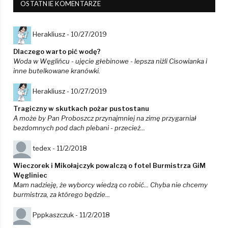
OSTATNIE KOMENTARZE
Herakliusz -
10/27/2019
Dlaczego warto pić wodę?
Woda w Węglińcu - ujęcie głebinowe - lepsza niżli Cisowianka i
inne butelkowane kranówki.
Herakliusz -
10/27/2019
Tragiczny w skutkach pożar pustostanu
A może by Pan Proboszcz przynajmniej na zimę przygarniał
bezdomnych pod dach plebani - przecież...
tedex -
11/2/2018
Wieczorek i Mikołajczyk powalczą o fotel Burmistrza GiM
Węgliniec
Mam nadzieję, że wyborcy wiedzą co robić... Chyba nie chcemy
burmistrza, za którego będzie...
Pppkaszczuk -
11/2/2018