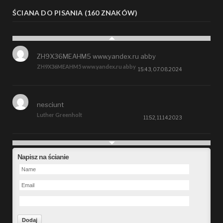
ŚCIANA DO PISANIA (160 ZNAKÓW)
ZH9X36MEAHM5 www.yandex.ru abby
ZH9X36MEAHM5 www.yandex.ru abby
15:43, 07.08.2024
nesciunt
Luther Greenholt
11:52, 11.14.2023
Future
Napisz na ścianie
Alberta Kunde
09:15, 09.26.2023
defect
Ms. Brent Stroman
23:48, 09.19.2023