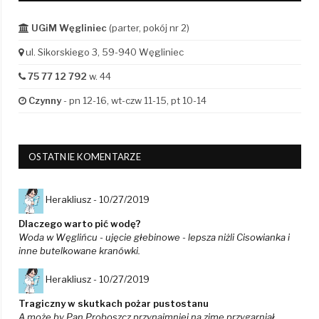
UGiM Węgliniec
(parter, pokój nr 2)
ul. Sikorskiego 3, 59-940 Węgliniec
75 77 12 792
w. 44
Czynny
- pn 12-16, wt-czw 11-15, pt 10-14
OSTATNIE KOMENTARZE
Herakliusz -
10/27/2019
Dlaczego warto pić wodę?
Woda w Węglińcu - ujęcie głebinowe - lepsza niżli Cisowianka i
inne butelkowane kranówki.
Herakliusz -
10/27/2019
Tragiczny w skutkach pożar pustostanu
A może by Pan Proboszcz przynajmniej na zimę przygarniał