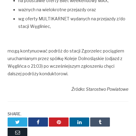
na podstawie oferty Bilet weekendowy MAX,
ważnych na wielokrotne przejazdy oraz
wg oferty MULTIKARNET wydanych na przejazdy z/do
stacji Węgliniec,
mogą kontynuować podróż do stacji Zgorzelec pociągiem
uruchamianym przez spółkę Koleje Dolnośląskie (odjazd z
Węglińca o 21:03) po wcześniejszym zgłoszeniu chęci
dalszej podróży konduktorowi.
Źródło: Starostwo Powiatowe
SHARE.
Twitter
Facebook
Pinterest
LinkedIn
Tumblr
Email