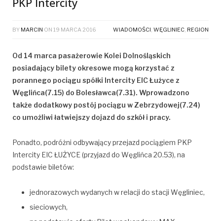
PKP Intercity
BY
MARCIN
ON
19 MARCA 2016
WIADOMOŚCI
,
WĘGLINIEC
,
REGION
Od 14 marca pasażerowie Kolei Dolnośląskich
posiadający bilety okresowe mogą korzystać z
porannego pociągu spółki Intercity EIC Łużyce z
Węglińca(7.15) do Bolesławca(7.31). Wprowadzono
także dodatkowy postój pociągu w Zebrzydowej(7.24)
co umożliwi łatwiejszy dojazd do szkół i pracy.
Ponadto, podróżni odbywający przejazd pociągiem PKP
Intercity EIC ŁUŻYCE (przyjazd do Węglińca 20.53), na
podstawie biletów:
jednorazowych wydanych w relacji do stacji Węgliniec,
sieciowych,