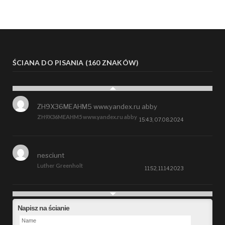
ŚCIANA DO PISANIA (160 ZNAKÓW)
ZH9X36MEAHM5 www.yandex.ru abby
ZH9X36MEAHM5 www.yandex.ru abby
15:43, 07.08.2024
nesciunt
Luther Greenholt
11:52, 11.14.2023
Future
Napisz na ścianie
Alberta Kunde
09:15, 09.26.2023