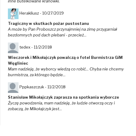
inne butelkowane kranówki.
Herakliusz -
10/27/2019
Tragiczny w skutkach pożar pustostanu
A może by Pan Proboszcz przynajmniej na zimę przygarniał
bezdomnych pod dach plebani - przecież...
tedex -
11/2/2018
Wieczorek i Mikołajczyk powalczą o fotel Burmistrza GiM
Węgliniec
Mam nadzieję, że wyborcy wiedzą co robić... Chyba nie chcemy
burmistrza, za którego będzie...
Pppkaszczuk -
11/2/2018
Stanisław Mikołajczyk zaprasza na spotkania wyborcze
Życzę powodzenia, mam nadzieję, że ludzie otworzą oczy i
zobaczą, że Mikołajczyk jest...