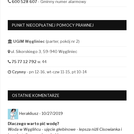
600 528 607
- Gminny numer alarmowy
PUNKT NIEODPŁATNEJ POMOCY PRAWNEJ
UGiM Węgliniec
(parter, pokój nr 2)
ul. Sikorskiego 3, 59-940 Węgliniec
75 77 12 792
w. 44
Czynny
- pn 12-16, wt-czw 11-15, pt 10-14
OSTATNIE KOMENTARZE
Herakliusz -
10/27/2019
Dlaczego warto pić wodę?
Woda w Węglińcu - ujęcie głebinowe - lepsza niżli Cisowianka i