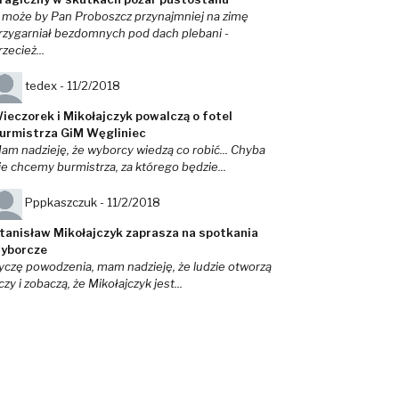
 może by Pan Proboszcz przynajmniej na zimę
rzygarniał bezdomnych pod dach plebani -
rzecież...
tedex -
11/2/2018
ieczorek i Mikołajczyk powalczą o fotel
urmistrza GiM Węgliniec
am nadzieję, że wyborcy wiedzą co robić... Chyba
ie chcemy burmistrza, za którego będzie...
Pppkaszczuk -
11/2/2018
tanisław Mikołajczyk zaprasza na spotkania
yborcze
yczę powodzenia, mam nadzieję, że ludzie otworzą
czy i zobaczą, że Mikołajczyk jest...