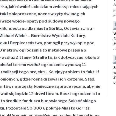
A
parku, jak również ucieczkom zwierząt mieszkających
p
i także nieproszone, nocne wizyty dwunogich
p
ierwsze wbicie łopaty pod budowę nowego
 Bundestagu dla miasta Görlitz, Octavian Ursu –
W
 Michael Wieler – Burmistrz Wydziału Kultury,
B
dku i Bezpieczeństwa, pomogli przy wykopie pod
M
n
40 metrów ogrodzenia to metalowe przęsła o
 wzdłuż Zittauer Straße to, jak dotyczczas, około 3
okości terenu wzdłuż ogrodzenia wynoszą 11
S
alizacji tego projektu. Kolejny problem to fakt, iż
w
Ż
nionych, gdzie rosną drzewa i ich korzenie. Stąd,
o
tów na przęsła, konieczne są prace ręczne, aby nie
wać się będzie 12 drzwi i bram. Koszt ogrodzenia to
 to środki z funduszu budowlanego Saksońskiego
ii. Pozostałe 50.000 € pokryje Miasto Görlitz.
S mbH (gemeinnützige Reichenbacher Integrations-