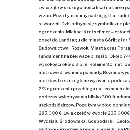
zwierząt (w szczególności lisa) na teren 
w zoo. Poza tym mamy nadzieję, iż utrudn
stworzeń. Dziś odbyło się symboliczne p
ogrodzenia. Michael Kretschmer – członek
poseł do Landtagu dla miasta Görlitz i dr
Budownictwa i Rozwoju Miasta oraz Porzą
fundament na pierwsze przęsło. Około 7
wysokości około 2,5 m. Kolejne 90 metrów
metrowe drewniane palisady. Różnice wys
metrów, to szczególne wyzwanie podczas re
2/3 ogrodzenia przebiega na terenach chro
podczas wykopywania blisko 300 fundamen
uszkodzić drzew. Poza tym w płocie znajdo
285.000 €. Lwia cześć w kwocie 235.000€
Wydziału Środowiska, Gospodarki i Geolog
Budowy ogrodzenia podejmie się firma RI