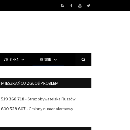
RSS
Facebook
YouTube
Twitter
ZIELONKA
REGION
MIESZKAŃCU ZGŁOŚ PROBLEM
519 368 718
- Straż obywatelska Ruszów
600 528 607
- Gminny numer alarmowy