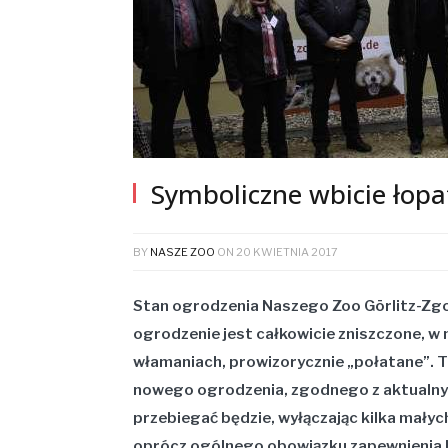
Symboliczne wbicie łop
BY
NASZE ZOO
ON
20 KWIETNIA 2017
Stan ogrodzenia Naszego Zoo Görlitz-Zgor
ogrodzenie jest całkowicie zniszczone, w
włamaniach, prowizorycznie „połatane”. T
nowego ogrodzenia, zgodnego z aktualn
przebiegać będzie, wyłączając kilka małyc
oprócz ogólnego obowiązku zapewnienia 