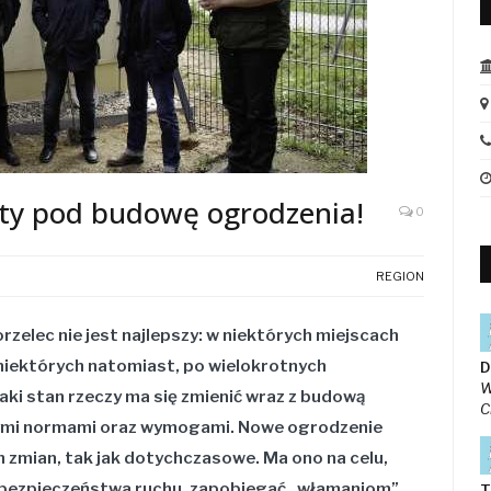
aty pod budowę ogrodzenia!
0
REGION
zelec nie jest najlepszy: w niektórych miejscach
 niektórych natomiast, po wielokrotnych
D
W
aki stan rzeczy ma się zmienić wraz z budową
C
ymi normami oraz wymogami. Nowe ogrodzenie
h zmian, tak jak dotychczasowe. Ma ono na celu,
bezpieczeństwa ruchu, zapobiegać „włamaniom”
T