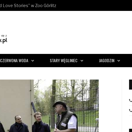
ld Love Stories” w Zoo Görlitz
CZERWONA WODA
STARY WĘGLINIEC
JAGODZIN