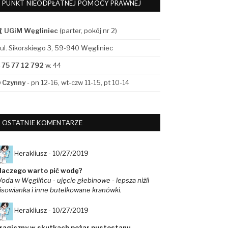
PUNKT NIEODPŁATNEJ POMOCY PRAWNEJ
UGiM Węgliniec
(parter, pokój nr 2)
ul. Sikorskiego 3, 59-940 Węgliniec
75 77 12 792
w. 44
Czynny
- pn 12-16, wt-czw 11-15, pt 10-14
OSTATNIE KOMENTARZE
Herakliusz -
10/27/2019
laczego warto pić wodę?
oda w Węglińcu - ujęcie głebinowe - lepsza niżli
isowianka i inne butelkowane kranówki.
Herakliusz -
10/27/2019
ragiczny w skutkach pożar pustostanu