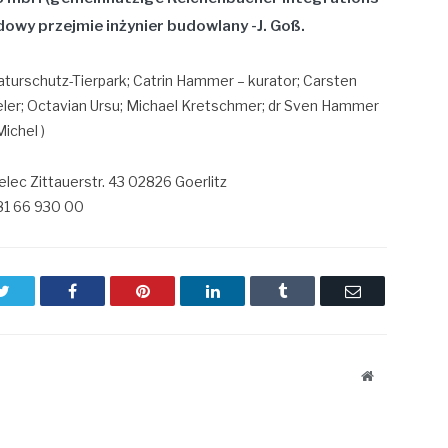
owy przejmie inżynier budowlany -J. Goß.
Naturschutz-Tierpark; Catrin Hammer – kurator; Carsten
ieler; Octavian Ursu; Michael Kretschmer; dr Sven Hammer
ichel )
lec Zittauerstr. 43 02826 Goerlitz
581 66 930 00
Twitter
Facebook
Pinterest
LinkedIn
Tumblr
Email
Website