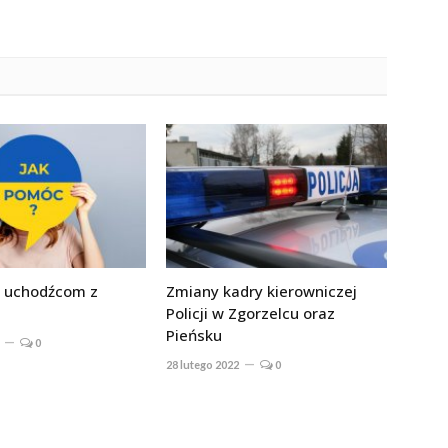
 uchodźcom z
Zmiany kadry kierowniczej
Policji w Zgorzelcu oraz
Pieńsku
0
28 lutego 2022
0