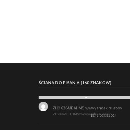
ŚCIANA DO PISANIA (160 ZNAKÓW)
ZH9X36MEAHM5 www.yandex.ru abby
ZH9X36MEAHM5 www.yandex.ru abby
15:43, 07.08.2024