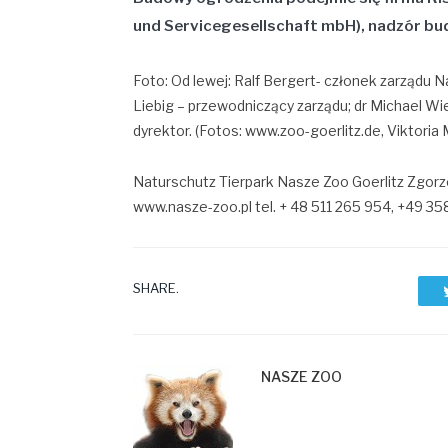
und Servicegesellschaft mbH), nadzór bud
Foto: Od lewej: Ralf Bergert- członek zarządu 
Liebig – przewodniczący zarządu; dr Michael W
dyrektor. (Fotos: www.zoo-goerlitz.de, Viktoria M
Naturschutz Tierpark Nasze Zoo Goerlitz Zgorze
www.nasze-zoo.pl tel. + 48 511 265 954, +49 3
SHARE.
NASZE ZOO