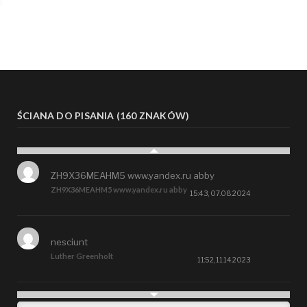
ŚCIANA DO PISANIA (160 ZNAKÓW)
ZH9X36MEAHM5 www.yandex.ru abby
ZH9X36MEAHM5 www.yandex.ru abby
15:43, 07.08.2024
nesciunt
Luther Greenholt
11:52, 11.14.2023