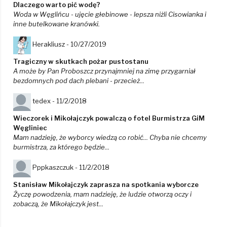
Dlaczego warto pić wodę?
Woda w Węglińcu - ujęcie głebinowe - lepsza niżli Cisowianka i
inne butelkowane kranówki.
Herakliusz -
10/27/2019
Tragiczny w skutkach pożar pustostanu
A może by Pan Proboszcz przynajmniej na zimę przygarniał
bezdomnych pod dach plebani - przecież...
tedex -
11/2/2018
Wieczorek i Mikołajczyk powalczą o fotel Burmistrza GiM
Węgliniec
Mam nadzieję, że wyborcy wiedzą co robić... Chyba nie chcemy
burmistrza, za którego będzie...
Pppkaszczuk -
11/2/2018
Stanisław Mikołajczyk zaprasza na spotkania wyborcze
Życzę powodzenia, mam nadzieję, że ludzie otworzą oczy i
zobaczą, że Mikołajczyk jest...