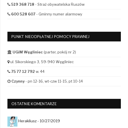
519 368 718
- Straż obywatelska Ruszów
600 528 607
- Gminny numer alarmowy
PUNKT NIEODPŁATNEJ POMOCY PRAWNEJ
UGiM Węgliniec
(parter, pokój nr 2)
ul. Sikorskiego 3, 59-940 Węgliniec
75 77 12 792
w. 44
Czynny
- pn 12-16, wt-czw 11-15, pt 10-14
OSTATNIE KOMENTARZE
Herakliusz -
10/27/2019