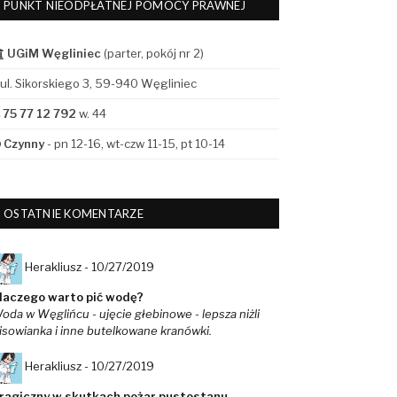
PUNKT NIEODPŁATNEJ POMOCY PRAWNEJ
UGiM Węgliniec
(parter, pokój nr 2)
ul. Sikorskiego 3, 59-940 Węgliniec
75 77 12 792
w. 44
Czynny
- pn 12-16, wt-czw 11-15, pt 10-14
OSTATNIE KOMENTARZE
Herakliusz -
10/27/2019
laczego warto pić wodę?
oda w Węglińcu - ujęcie głebinowe - lepsza niżli
isowianka i inne butelkowane kranówki.
Herakliusz -
10/27/2019
ragiczny w skutkach pożar pustostanu