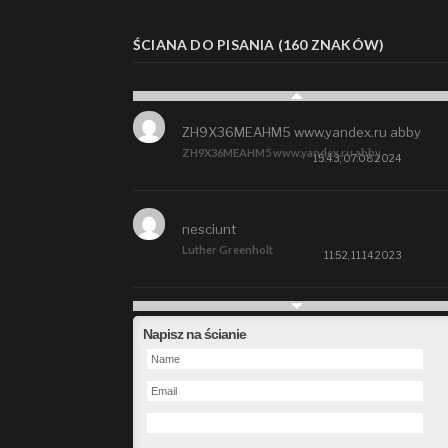
ŚCIANA DO PISANIA (160 ZNAKÓW)
ZH9X36MEAHM5 www.yandex.ru abby
ZH9X36MEAHM5 www.yandex.ru abby
15:43, 07.08.2024
nesciunt
Luther Greenholt
11:52, 11.14.2023
Future
Napisz na ścianie
Alberta Kunde
09:15, 09.26.2023
defect
Ms. Brent Stroman