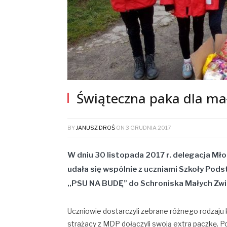
Świąteczna paka dla ma
BY
JANUSZ DROŚ
ON
3 GRUDNIA 2017
W dniu 30 listopada 2017 r. delegacja Mł
udała się wspólnie z uczniami Szkoły Pod
,,PSU NA BUDĘ” do Schroniska Małych Zwie
Uczniowie dostarczyli zebrane różnego rodzaju k
strażacy z MDP dołączyli swoją extra paczkę. 