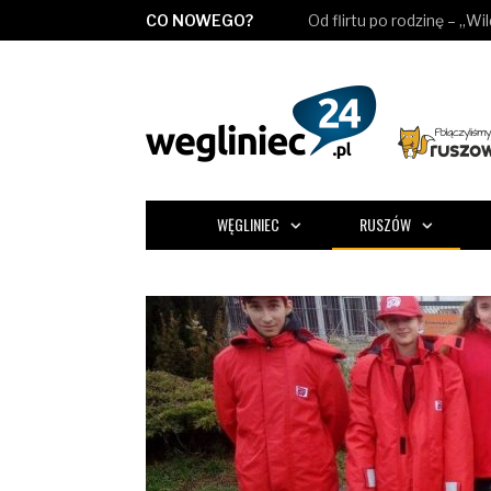
CO NOWEGO?
Od flirtu po rodzinę – „Wi
WĘGLINIEC
RUSZÓW