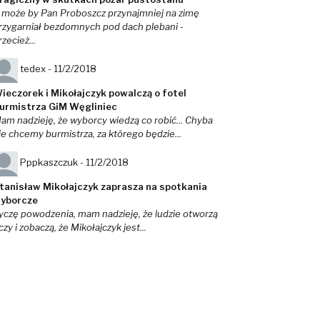
 może by Pan Proboszcz przynajmniej na zimę
rzygarniał bezdomnych pod dach plebani -
rzecież...
tedex -
11/2/2018
ieczorek i Mikołajczyk powalczą o fotel
urmistrza GiM Węgliniec
am nadzieję, że wyborcy wiedzą co robić... Chyba
ie chcemy burmistrza, za którego będzie...
Pppkaszczuk -
11/2/2018
tanisław Mikołajczyk zaprasza na spotkania
yborcze
yczę powodzenia, mam nadzieję, że ludzie otworzą
czy i zobaczą, że Mikołajczyk jest...