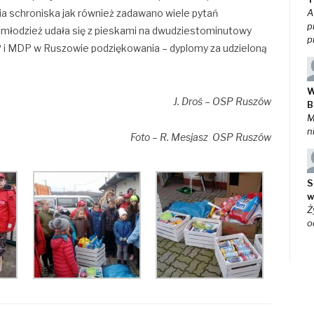
nia schroniska jak również zadawano wiele pytań
A
p
 młodzież udała się z pieskami na dwudziestominutowy
p
P i MDP w Ruszowie podziękowania – dyplomy za udzieloną
W
J. Droś – OSP Ruszów
B
M
n
Foto – R. Mesjasz OSP Ruszów
S
w
Ż
o