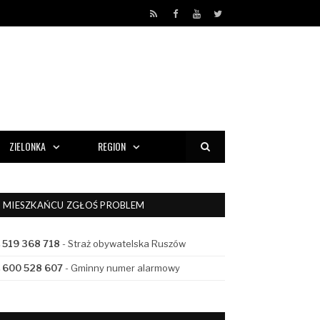
RSS
Facebook
YouTube
Twitter
ZIELONKA
REGION
MIESZKAŃCU ZGŁOŚ PROBLEM
519 368 718
- Straż obywatelska Ruszów
600 528 607
- Gminny numer alarmowy