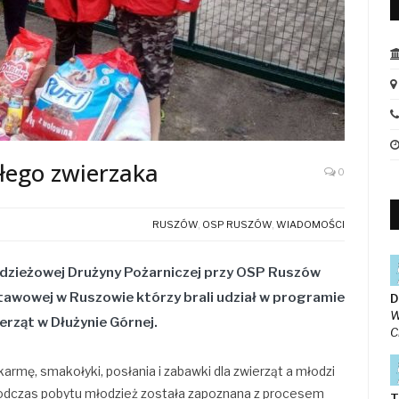
łego zwierzaka
0
RUSZÓW
,
OSP RUSZÓW
,
WIADOMOŚCI
odzieżowej Drużyny Pożarniczej przy OSP Ruszów
stawowej w Ruszowie którzy brali udział w programie
D
W
rząt w Dłużynie Górnej.
C
armę, smakołyki, posłania i zabawki dla zwierząt a młodzi
Podczas pobytu młodzież została zapoznana z procesem
T