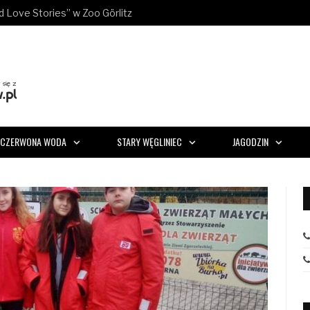
ld Love Stories” w Zoo Görlitz
CZERWONA WODA
STARY WĘGLINIEC
JAGODZIN