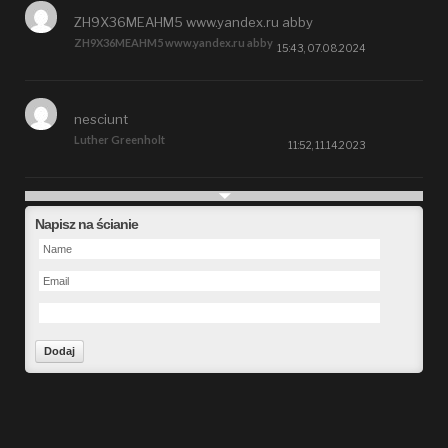
ZH9X36MEAHM5 www.yandex.ru abby
ZH9X36MEAHM5 www.yandex.ru abby
15:43, 07.08.2024
nesciunt
Luther Greenholt
11:52, 11.14.2023
Future
Napisz na ścianie
Alberta Kunde
09:15, 09.26.2023
defect
Ms. Brent Stroman
23:48, 09.19.2023
Forward
Bruce Klein
01:29, 09.19.2023