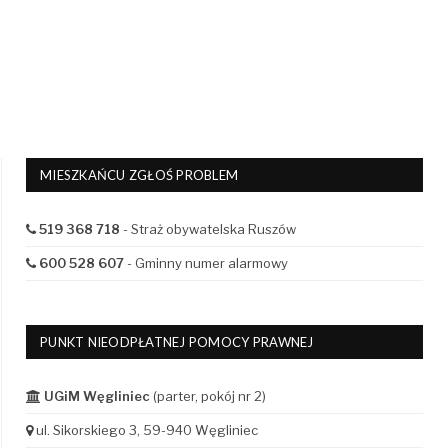
MIESZKAŃCU ZGŁOŚ PROBLEM
519 368 718
- Straż obywatelska Ruszów
600 528 607
- Gminny numer alarmowy
PUNKT NIEODPŁATNEJ POMOCY PRAWNEJ
UGiM Węgliniec
(parter, pokój nr 2)
ul. Sikorskiego 3, 59-940 Węgliniec