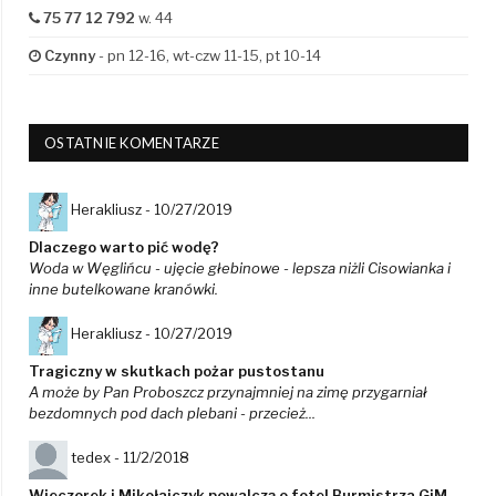
75 77 12 792
w. 44
Czynny
- pn 12-16, wt-czw 11-15, pt 10-14
OSTATNIE KOMENTARZE
Herakliusz -
10/27/2019
Dlaczego warto pić wodę?
Woda w Węglińcu - ujęcie głebinowe - lepsza niżli Cisowianka i
inne butelkowane kranówki.
Herakliusz -
10/27/2019
Tragiczny w skutkach pożar pustostanu
A może by Pan Proboszcz przynajmniej na zimę przygarniał
bezdomnych pod dach plebani - przecież...
tedex -
11/2/2018
Wieczorek i Mikołajczyk powalczą o fotel Burmistrza GiM