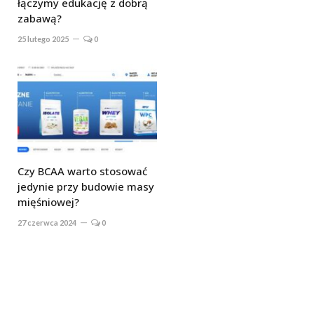
łączymy edukację z dobrą
zabawą?
25 lutego 2025
0
Czy BCAA warto stosować
jedynie przy budowie masy
mięśniowej?
27 czerwca 2024
0