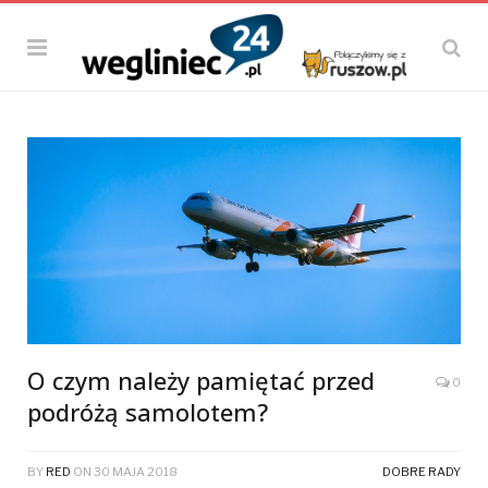
O czym należy pamiętać przed
0
podróżą samolotem?
BY
RED
ON
30 MAJA 2018
DOBRE RADY