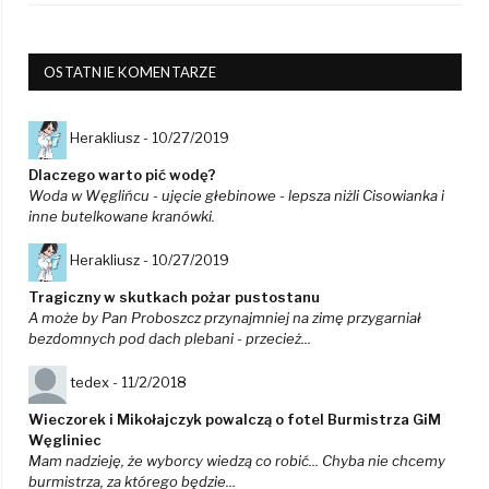
OSTATNIE KOMENTARZE
Herakliusz -
10/27/2019
Dlaczego warto pić wodę?
Woda w Węglińcu - ujęcie głebinowe - lepsza niżli Cisowianka i
inne butelkowane kranówki.
Herakliusz -
10/27/2019
Tragiczny w skutkach pożar pustostanu
A może by Pan Proboszcz przynajmniej na zimę przygarniał
bezdomnych pod dach plebani - przecież...
tedex -
11/2/2018
Wieczorek i Mikołajczyk powalczą o fotel Burmistrza GiM
Węgliniec
Mam nadzieję, że wyborcy wiedzą co robić... Chyba nie chcemy
burmistrza, za którego będzie...