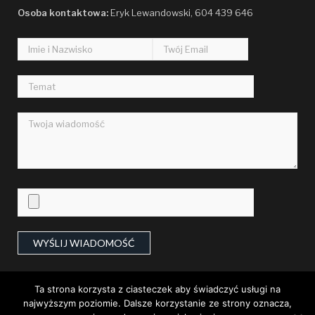
Osoba kontaktowa:
Flora Paucek DVM
Eryk Lewandowski, 604 439 646
19:14, 09.17.2023
Oriental
Mrs. Amos Von
21:43, 08.27.2023
Berkshire
Freda Buckridge MD
08:26, 08.20.2023
Card
Carmen Gorczany
00:56, 08.15.2023
intangible
Terry Wilderman
Ta strona korzysta z ciasteczek aby świadczyć usługi na
09:37, 08.13.2023
najwyższym poziomie. Dalsze korzystanie ze strony oznacza,