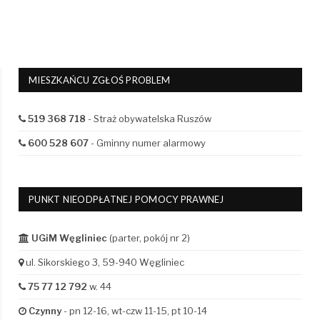
MIESZKAŃCU ZGŁOŚ PROBLEM
519 368 718
- Straż obywatelska Ruszów
600 528 607
- Gminny numer alarmowy
PUNKT NIEODPŁATNEJ POMOCY PRAWNEJ
UGiM Węgliniec
(parter, pokój nr 2)
ul. Sikorskiego 3, 59-940 Węgliniec
75 77 12 792
w. 44
Czynny
- pn 12-16, wt-czw 11-15, pt 10-14