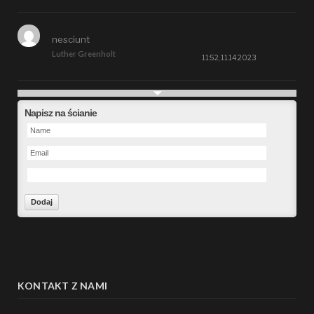
nesciunt
Luther Greenholt
11:52, 11.14.2023
Future
Napisz na ścianie
Alberta Kunde
09:15, 09.26.2023
defect
Ms. Brent Stroman
23:48, 09.19.2023
Forward
Bruce Klein
01:29, 09.19.2023
KONTAKT Z NAMI
hacking