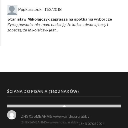
Pppkaszczuk -
11/2/2018
Stanisław Mikołajczyk zaprasza na spotkania wyborcze
Życzę powodzenia, mam nadzieję, że ludzie otworzą oczy i
zobaczą, że Mikołajczyk jest...
ŚCIANA DO PISANIA (160 ZNAKÓW)
ZH9X36MEAHM5 www.yandex.ru abby
ZH9X36MEAHM5 www.yandex.ru abby
15:43, 07.08.2024