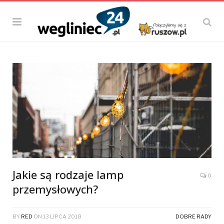
Jakie są rodzaje lamp
0
przemysłowych?
BY
RED
ON
13 LIPCA 2018
DOBRE RADY