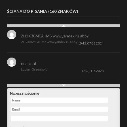
ŚCIANA DO PISANIA (160 ZNAKÓW)
ZH9X36MEAHM5 www.yandex.ru abby
ZH9X36MEAHM5 www.yandex.ru abby
15:43, 07.08.2024
nesciunt
Luther Greenholt
11:52, 11.14.2023
Future
Napisz na ścianie
Alberta Kunde
09:15, 09.26.2023
defect
Ms. Brent Stroman
23:48, 09.19.2023