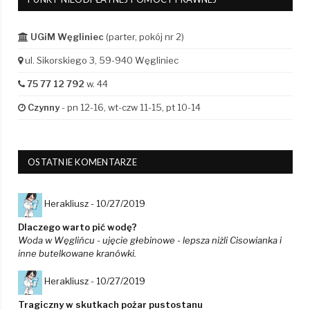
UGiM Węgliniec
(parter, pokój nr 2)
ul. Sikorskiego 3, 59-940 Węgliniec
75 77 12 792
w. 44
Czynny
- pn 12-16, wt-czw 11-15, pt 10-14
OSTATNIE KOMENTARZE
Herakliusz -
10/27/2019
Dlaczego warto pić wodę?
Woda w Węglińcu - ujęcie głebinowe - lepsza niżli Cisowianka i
inne butelkowane kranówki.
Herakliusz -
10/27/2019
Tragiczny w skutkach pożar pustostanu