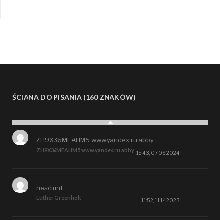
ŚCIANA DO PISANIA (160 ZNAKÓW)
ZH9X36MEAHM5 www.yandex.ru abby
ZH9X36MEAHM5 www.yandex.ru abby
15:43, 07.08.2024
nesciunt
Luther Greenholt
11:52, 11.14.2023