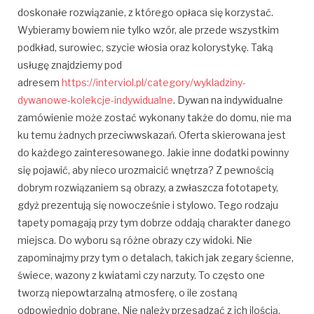
doskonałe rozwiązanie, z którego opłaca się korzystać.
Wybieramy bowiem nie tylko wzór, ale przede wszystkim
podkład, surowiec, szycie włosia oraz kolorystykę. Taką
usługę znajdziemy pod
adresem
https://interviol.pl/category/wykladziny-
dywanowe-kolekcje-indywidualne
. Dywan na indywidualne
zamówienie może zostać wykonany także do domu, nie ma
ku temu żadnych przeciwwskazań. Oferta skierowana jest
do każdego zainteresowanego. Jakie inne dodatki powinny
się pojawić, aby nieco urozmaicić wnętrza? Z pewnością
dobrym rozwiązaniem są obrazy, a zwłaszcza fototapety,
gdyż prezentują się nowocześnie i stylowo. Tego rodzaju
tapety pomagają przy tym dobrze oddają charakter danego
miejsca. Do wyboru są różne obrazy czy widoki. Nie
zapominajmy przy tym o detalach, takich jak zegary ścienne,
świece, wazony z kwiatami czy narzuty. To często one
tworzą niepowtarzalną atmosferę, o ile zostaną
odpowiednio dobrane. Nie należy przesadzać z ich ilością,