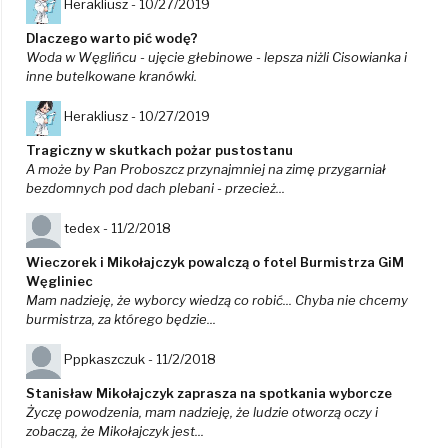
Herakliusz -
10/27/2019
Dlaczego warto pić wodę?
Woda w Węglińcu - ujęcie głebinowe - lepsza niżli Cisowianka i
inne butelkowane kranówki.
Herakliusz -
10/27/2019
Tragiczny w skutkach pożar pustostanu
A może by Pan Proboszcz przynajmniej na zimę przygarniał
bezdomnych pod dach plebani - przecież...
tedex -
11/2/2018
Wieczorek i Mikołajczyk powalczą o fotel Burmistrza GiM
Węgliniec
Mam nadzieję, że wyborcy wiedzą co robić... Chyba nie chcemy
burmistrza, za którego będzie...
Pppkaszczuk -
11/2/2018
Stanisław Mikołajczyk zaprasza na spotkania wyborcze
Życzę powodzenia, mam nadzieję, że ludzie otworzą oczy i
zobaczą, że Mikołajczyk jest...