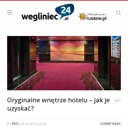
Oryginalne wnętrze hotelu – jak je
0
uzyskać?
BY
RED
ON
13 LIPCA 2018
DOBRE RADY