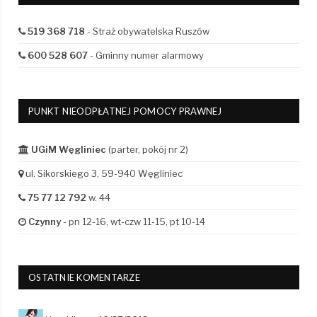
519 368 718
- Straż obywatelska Ruszów
600 528 607
- Gminny numer alarmowy
PUNKT NIEODPŁATNEJ POMOCY PRAWNEJ
UGiM Węgliniec
(parter, pokój nr 2)
ul. Sikorskiego 3, 59-940 Węgliniec
75 77 12 792
w. 44
Czynny
- pn 12-16, wt-czw 11-15, pt 10-14
OSTATNIE KOMENTARZE