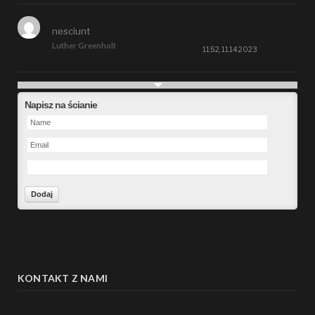
nesciunt
Luther Greenholt
11:52, 11.14.2023
Future
Napisz na ścianie
Alberta Kunde
09:15, 09.26.2023
defect
Ms. Brent Stroman
23:48, 09.19.2023
Forward
Bruce Klein
01:29, 09.19.2023
KONTAKT Z NAMI
hacking