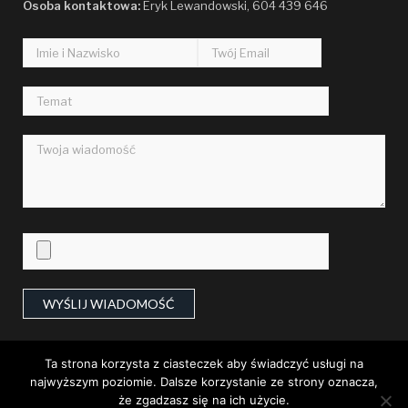
Osoba kontaktowa:
Flora Paucek DVM
Eryk Lewandowski, 604 439 646
19:14, 09.17.2023
Oriental
Mrs. Amos Von
21:43, 08.27.2023
Berkshire
Freda Buckridge MD
08:26, 08.20.2023
Card
Carmen Gorczany
00:56, 08.15.2023
intangible
Terry Wilderman
Ta strona korzysta z ciasteczek aby świadczyć usługi na
09:37, 08.13.2023
najwyższym poziomie. Dalsze korzystanie ze strony oznacza,
że zgadzasz się na ich użycie.
© 2000-2014 wegliniec24.pl Wszelkie prawa zastrzeżone. |