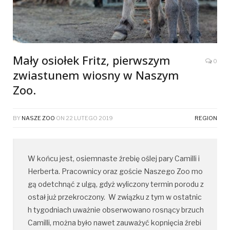
Mały osiołek Fritz, pierwszym
0
zwiastunem wiosny w Naszym
Zoo.
BY
NASZE ZOO
ON
22 LUTEGO 2019
REGION
W końcu jest, osiemnaste źrebię oślej pary Camilli i 
Herberta. Pracownicy oraz goście Naszego Zoo mo
gą odetchnąć z ulgą, gdyż wyliczony termin porodu z
ostał już przekroczony.  W związku z tym w ostatnic
h tygodniach uważnie obserwowano rosnący brzuch 
Camilli, można było nawet zauważyć kopnięcia źrebi