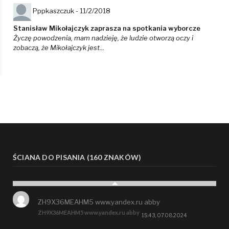
Pppkaszczuk -
11/2/2018
Stanisław Mikołajczyk zaprasza na spotkania wyborcze
Życzę powodzenia, mam nadzieję, że ludzie otworzą oczy i
zobaczą, że Mikołajczyk jest...
ŚCIANA DO PISANIA (160 ZNAKÓW)
ZH9X36MEAHM5 www.yandex.ru abby
ZH9X36MEAHM5 www.yandex.ru abby
15:43, 07.08.2024