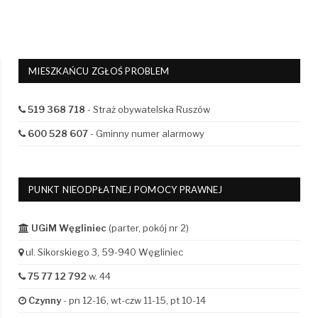
MIESZKAŃCU ZGŁOŚ PROBLEM
519 368 718
- Straż obywatelska Ruszów
600 528 607
- Gminny numer alarmowy
PUNKT NIEODPŁATNEJ POMOCY PRAWNEJ
UGiM Węgliniec
(parter, pokój nr 2)
ul. Sikorskiego 3, 59-940 Węgliniec
75 77 12 792
w. 44
Czynny
- pn 12-16, wt-czw 11-15, pt 10-14