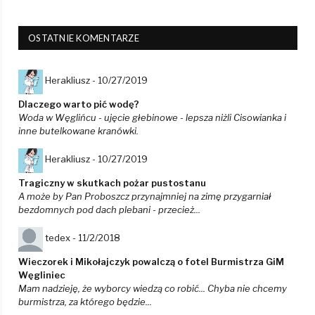
OSTATNIE KOMENTARZE
Herakliusz -
10/27/2019
Dlaczego warto pić wodę?
Woda w Węglińcu - ujęcie głebinowe - lepsza niżli Cisowianka i
inne butelkowane kranówki.
Herakliusz -
10/27/2019
Tragiczny w skutkach pożar pustostanu
A może by Pan Proboszcz przynajmniej na zimę przygarniał
bezdomnych pod dach plebani - przecież...
tedex -
11/2/2018
Wieczorek i Mikołajczyk powalczą o fotel Burmistrza GiM
Węgliniec
Mam nadzieję, że wyborcy wiedzą co robić... Chyba nie chcemy
burmistrza, za którego będzie...