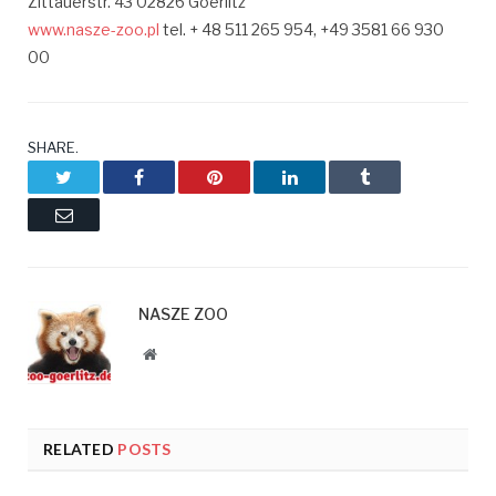
Zittauerstr. 43 02826 Goerlitz
www.nasze-zoo.pl
tel. + 48 511 265 954, +49 3581 66 930
00
SHARE.
Twitter
Facebook
Pinterest
LinkedIn
Tumblr
Email
NASZE ZOO
Website
RELATED
POSTS