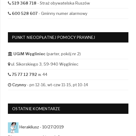
519 368 718
- Straż obywatelska Ruszów
600 528 607
- Gminny numer alarmowy
PUNKT NIEODPŁATNEJ POMOCY PRAWNEJ
UGiM Węgliniec
(parter, pokój nr 2)
ul. Sikorskiego 3, 59-940 Węgliniec
75 77 12 792
w. 44
Czynny
- pn 12-16, wt-czw 11-15, pt 10-14
OSTATNIE KOMENTARZE
Herakliusz -
10/27/2019