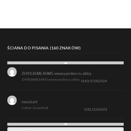
ŚCIANA DO PISANIA (160 ZNAKÓW)
ZH9X36MEAHM5 www.yandex.ru abby
ZH9X36MEAHM5 www.yandex.ru abby
15:43, 07.08.2024
nesciunt
Luther Greenholt
11:52, 11.14.2023
Future