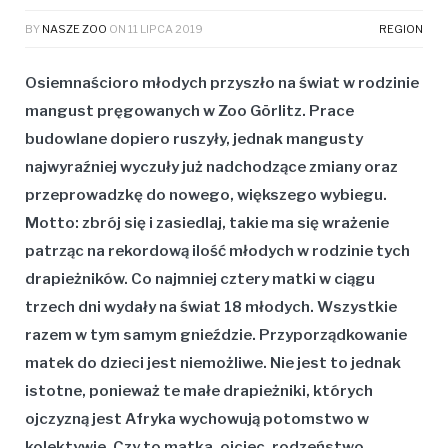
BY
NASZE ZOO
ON
11 LIPCA 2019
REGION
Osiemnaścioro młodych przyszło na świat w rodzinie
mangust pręgowanych w Zoo Görlitz. Prace
budowlane dopiero ruszyły, jednak mangusty
najwyraźniej wyczuły już nadchodzące zmiany oraz
przeprowadzkę do nowego, większego wybiegu.
Motto: zbrój się i zasiedlaj, takie ma się wrażenie
patrząc na rekordową ilość młodych w rodzinie tych
drapieżników. Co najmniej cztery matki w ciągu
trzech dni wydały na świat 18 młodych. Wszystkie
razem w tym samym gnieździe. Przyporządkowanie
matek do dzieci jest niemożliwe. Nie jest to jednak
istotne, ponieważ te małe drapieżniki, których
ojczyzną jest Afryka wychowują potomstwo w
kolektywie. Czy to matka, ojciec, rodzeństwo,