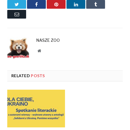
Twitter
Facebook
Pinterest
LinkedIn
Tumblr
Email
NASZE ZOO
Website
RELATED
POSTS