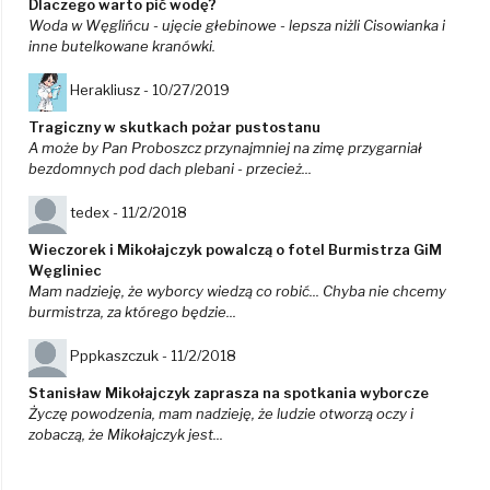
Dlaczego warto pić wodę?
Woda w Węglińcu - ujęcie głebinowe - lepsza niżli Cisowianka i
inne butelkowane kranówki.
Herakliusz -
10/27/2019
Tragiczny w skutkach pożar pustostanu
A może by Pan Proboszcz przynajmniej na zimę przygarniał
bezdomnych pod dach plebani - przecież...
tedex -
11/2/2018
Wieczorek i Mikołajczyk powalczą o fotel Burmistrza GiM
Węgliniec
Mam nadzieję, że wyborcy wiedzą co robić... Chyba nie chcemy
burmistrza, za którego będzie...
Pppkaszczuk -
11/2/2018
Stanisław Mikołajczyk zaprasza na spotkania wyborcze
Życzę powodzenia, mam nadzieję, że ludzie otworzą oczy i
zobaczą, że Mikołajczyk jest...