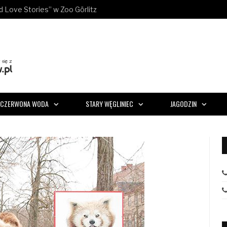
ld Love Stories” w Zoo Görlitz
CZERWONA WODA
STARY WĘGLINIEC
JAGODZIN