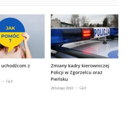
 uchodźcom z
Zmiany kadry kierowniczej
Policji w Zgorzelcu oraz
Pieńsku
0
28 lutego 2022
0