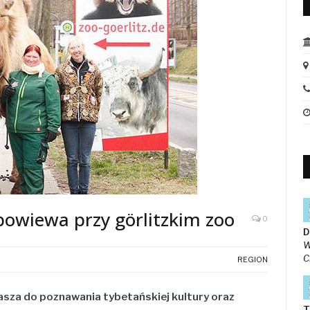
powiewa przy görlitzkim zoo
0
D
W
C
REGION
asza do poznawania tybetańskiej kultury oraz
T