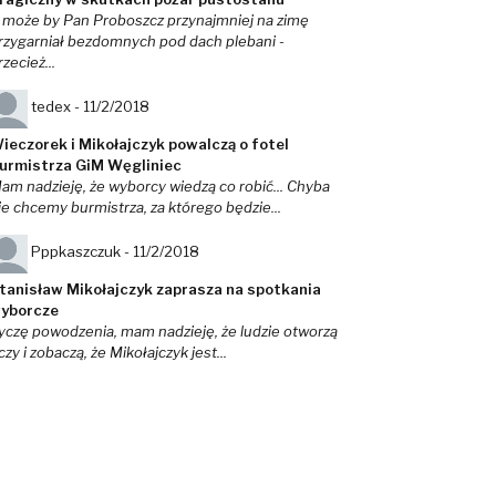
 może by Pan Proboszcz przynajmniej na zimę
rzygarniał bezdomnych pod dach plebani -
rzecież...
tedex -
11/2/2018
ieczorek i Mikołajczyk powalczą o fotel
urmistrza GiM Węgliniec
am nadzieję, że wyborcy wiedzą co robić... Chyba
ie chcemy burmistrza, za którego będzie...
Pppkaszczuk -
11/2/2018
tanisław Mikołajczyk zaprasza na spotkania
yborcze
yczę powodzenia, mam nadzieję, że ludzie otworzą
czy i zobaczą, że Mikołajczyk jest...