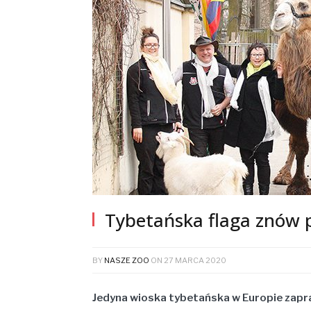
Tybetańska flaga znów 
BY
NASZE ZOO
ON
27 MARCA 2020
Jedyna wioska tybetańska w Europie zapr