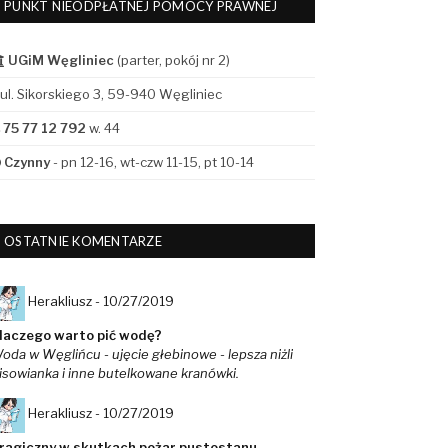
PUNKT NIEODPŁATNEJ POMOCY PRAWNEJ
UGiM Węgliniec
(parter, pokój nr 2)
ul. Sikorskiego 3, 59-940 Węgliniec
75 77 12 792
w. 44
Czynny
- pn 12-16, wt-czw 11-15, pt 10-14
OSTATNIE KOMENTARZE
Herakliusz -
10/27/2019
laczego warto pić wodę?
oda w Węglińcu - ujęcie głebinowe - lepsza niżli
isowianka i inne butelkowane kranówki.
Herakliusz -
10/27/2019
ragiczny w skutkach pożar pustostanu