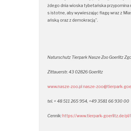
żdego dnia wioska tybetańska przypomina n
s istotne, aby wywieszając flagę wraz z Mia
ańską oraz z demokracją”.
Naturschutz Tierpark Nasze Zoo Goerlitz Zgo
Zittauerstr. 43 02826 Goerlitz
www.nasze-zoo.pl
nasze-zoo@tierpark-goer
tel. 
+ 48 511 265 954, +49 3581 66 930 00 
Cennik: 
https://www.tierpark-goerlitz.de/pl