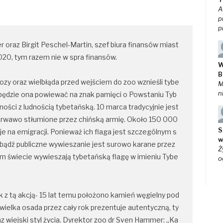
A
p
p
oraz Birgit Peschel-Martin, szef biura finansów miast
2020, tym razem nie w spra finansów.
W
B
y oraz wielbłąda przed wejściem do zoo wznieśli tybe
M
n
i będzie ona powiewać na znak pamięci o Powstaniu Tyb
ości z ludnością tybetańską. 10 marca tradycyjnie jest 
krwawo stłumione przez chińską armię. Około 150 000 
S
e na emigracji. Ponieważ ich flaga jest szczególnym s
w
bądź publiczne wywieszanie jest surowo karane przez 
Ż
łym świecie wywieszają tybetańską flagę w imieniu Tybe
o
 z tą akcją- 15 lat temu położono kamień węgielny pod 
wielka osada przez cały rok prezentuje autentyczną, ty
az wiejski styl życia. Dyrektor zoo dr Sven Hammer: „Ka