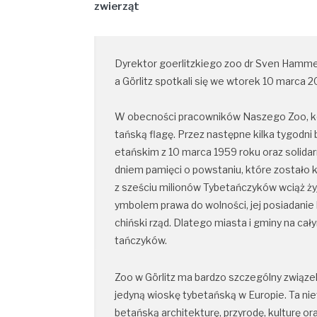
zwierząt
Dyrektor goerlitzkiego zoo dr Sven Hammer 
a Görlitz spotkali się we wtorek 10 marca 
W obecności pracowników Naszego Zoo, koz
tańską flagę. Przez następne kilka tygodn
etańskim z 10 marca 1959 roku oraz solidarn
dniem pamięci o powstaniu, które zostało 
z sześciu milionów Tybetańczyków wciąż żyj
ymbolem prawa do wolności, jej posiadanie 
chiński rząd. Dlatego miasta i gminy na ca
tańczyków.
Zoo w Görlitz ma bardzo szczególny związek
jedyną wioskę tybetańską w Europie. Ta nie
betańską architekturę, przyrodę, kulturę or