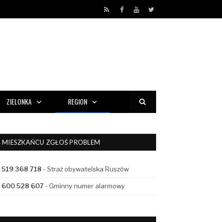
RSS
Facebook
YouTube
Twitter
ZIELONKA
REGION
MIESZKAŃCU ZGŁOŚ PROBLEM
519 368 718
- Straż obywatelska Ruszów
600 528 607
- Gminny numer alarmowy