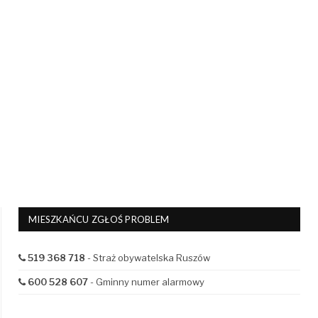
MIESZKAŃCU ZGŁOŚ PROBLEM
519 368 718
- Straż obywatelska Ruszów
600 528 607
- Gminny numer alarmowy