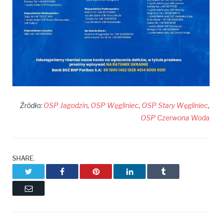
Źródło:
OSP Jagodzin
,
OSP Węgliniec
,
OSP Stary Węgliniec
,
OSP Czerwona Woda
SHARE.
Twitter
Facebook
Pinterest
LinkedIn
Tumblr
Email