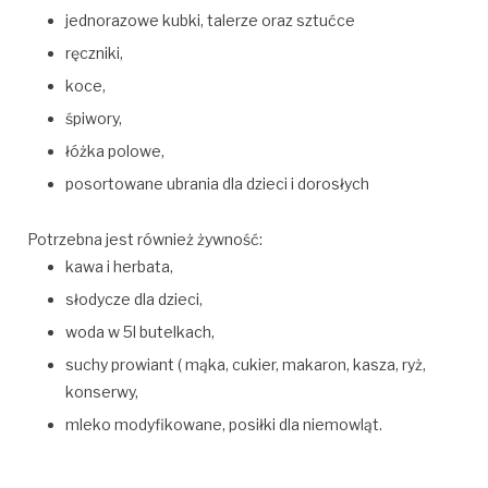
jednorazowe kubki, talerze oraz sztućce
ręczniki,
koce,
śpiwory,
łóżka polowe,
posortowane ubrania dla dzieci i dorosłych
Potrzebna jest również żywność:
kawa i herbata,
słodycze dla dzieci,
woda w 5l butelkach,
suchy prowiant ( mąka, cukier, makaron, kasza, ryż,
konserwy,
mleko modyfikowane, posiłki dla niemowląt.