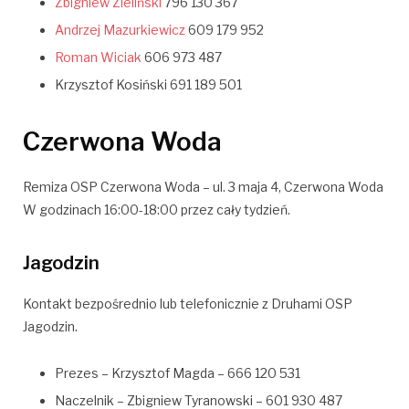
Zbigniew Zieliński
796 130 367
Andrzej Mazurkiewicz
609 179 952
Roman Wiciak
606 973 487
Krzysztof Kosiński 691 189 501
Czerwona Woda
Remiza OSP Czerwona Woda – ul.
3 maja 4, Czerwona Woda
W godzinach 16:00-18:00 przez cały tydzień.
Jagodzin
Kontakt bezpośrednio lub telefonicznie z Druhami OSP
Jagodzin.
Prezes – Krzysztof Magda – 666 120 531
Naczelnik – Zbigniew Tyranowski – 601 930 487