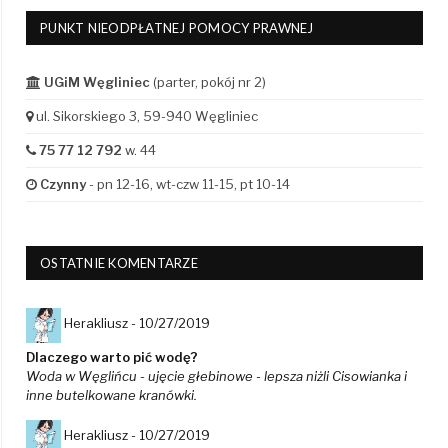
PUNKT NIEODPŁATNEJ POMOCY PRAWNEJ
UGiM Węgliniec
(parter, pokój nr 2)
ul. Sikorskiego 3, 59-940 Węgliniec
75 77 12 792
w. 44
Czynny
- pn 12-16, wt-czw 11-15, pt 10-14
OSTATNIE KOMENTARZE
Herakliusz -
10/27/2019
Dlaczego warto pić wodę?
Woda w Węglińcu - ujęcie głebinowe - lepsza niżli Cisowianka i
inne butelkowane kranówki.
Herakliusz -
10/27/2019