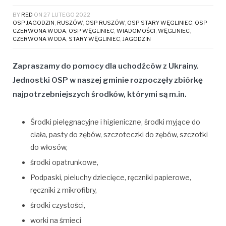
BY
RED
ON
27 LUTEGO 2022
OSP JAGODZIN
,
RUSZÓW
,
OSP RUSZÓW
,
OSP STARY WĘGLINIEC
,
OSP
CZERWONA WODA
,
OSP WĘGLINIEC
,
WIADOMOŚCI
,
WĘGLINIEC
,
CZERWONA WODA
,
STARY WĘGLINIEC
,
JAGODZIN
Zapraszamy do pomocy dla uchodźców z Ukrainy.
Jednostki OSP w naszej gminie rozpoczęły zbiórkę
najpotrzebniejszych środków, którymi są m.in.
Środki pielęgnacyjne i higieniczne, środki myjące do
ciała, pasty do zębów, szczoteczki do zębów, szczotki
do włosów,
środki opatrunkowe,
Podpaski, pieluchy dziecięce, ręczniki papierowe,
ręczniki z mikrofibry,
środki czystości,
worki na śmieci