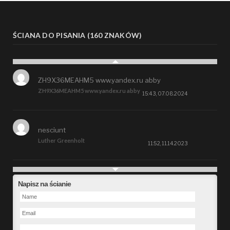
ŚCIANA DO PISANIA (160 ZNAKÓW)
ZH9X36MEAHM5 www.yandex.ru abby
ZH9X36MEAHM5 www.yandex.ru abby
15:43, 07.08.2024
nesciunt
Luther Greenholt
11:52, 11.14.2023
Future
Napisz na ścianie
Alberta Kunde
09:15, 09.26.2023
defect