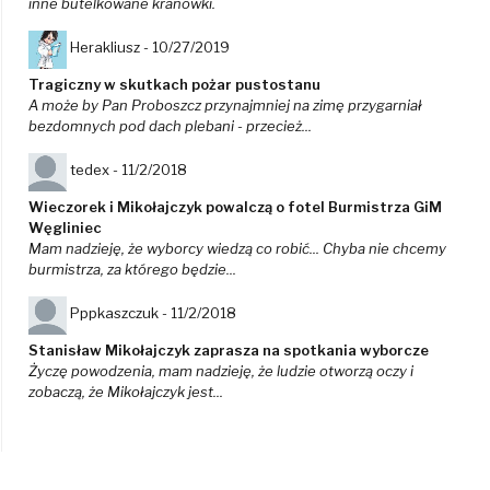
inne butelkowane kranówki.
Herakliusz -
10/27/2019
Tragiczny w skutkach pożar pustostanu
A może by Pan Proboszcz przynajmniej na zimę przygarniał
bezdomnych pod dach plebani - przecież...
tedex -
11/2/2018
Wieczorek i Mikołajczyk powalczą o fotel Burmistrza GiM
Węgliniec
Mam nadzieję, że wyborcy wiedzą co robić... Chyba nie chcemy
burmistrza, za którego będzie...
Pppkaszczuk -
11/2/2018
Stanisław Mikołajczyk zaprasza na spotkania wyborcze
Życzę powodzenia, mam nadzieję, że ludzie otworzą oczy i
zobaczą, że Mikołajczyk jest...