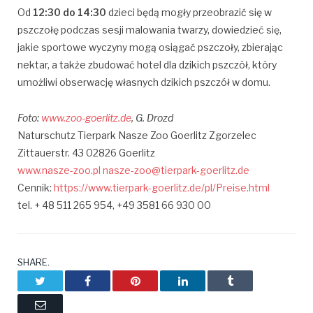
Od
12:30 do 14:30
dzieci będą mogły przeobrazić się w
pszczołę podczas sesji malowania twarzy, dowiedzieć się,
jakie sportowe wyczyny mogą osiągać pszczoły, zbierając
nektar, a także zbudować hotel dla dzikich pszczół, który
umożliwi obserwację własnych dzikich pszczół w domu.
Foto:
www.zoo-goerlitz.de
, G. Drozd
Naturschutz Tierpark Nasze Zoo Goerlitz Zgorzelec
Zittauerstr. 43 02826 Goerlitz
www.nasze-zoo.pl
nasze-zoo@tierpark-goerlitz.de
Cennik:
https://www.tierpark-goerlitz.de/pl/Preise.html
tel. + 48 511 265 954, +49 3581 66 930 00
SHARE.
Twitter
Facebook
Pinterest
LinkedIn
Tumblr
Email