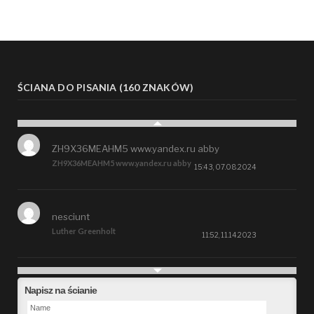
ŚCIANA DO PISANIA (160 ZNAKÓW)
ZH9X36MEAHM5 www.yandex.ru abby
ZH9X36MEAHM5 www.yandex.ru abby
15:43, 07.08.2024
nesciunt
Luther Greenholt
11:52, 11.14.2023
Future
Napisz na ścianie
Alberta Kunde
09:15, 09.26.2023