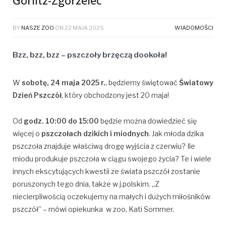
Görlitz-Zgorzelec
BY
NASZE ZOO
ON
22 MAJA 2025
WIADOMOŚCI
Bzz, bzz, bzz – pszczoły brzęczą dookoła!
W
sobotę, 24 maja 2025 r.
, będziemy świętować
Światowy
Dzień Pszczół
, który obchodzony jest 20 maja!
Od
godz. 10:00 do 15:00
będzie można dowiedzieć się
więcej o
pszczołach dzikich i miodnych
. Jak młoda dzika
pszczoła znajduje właściwą drogę wyjścia z czerwiu? Ile
miodu produkuje pszczoła w ciągu swojego życia? Te i wiele
innych ekscytujących kwestii ze świata pszczół zostanie
poruszonych tego dnia, także w j.polskim. „Z
niecierpliwością oczekujemy na małych i dużych miłośników
pszczół” – mówi opiekunka w zoo, Kati Sommer.