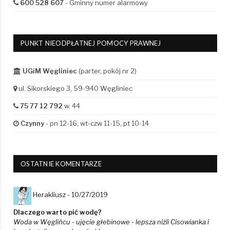
600 528 607
- Gminny numer alarmowy
PUNKT NIEODPŁATNEJ POMOCY PRAWNEJ
UGiM Węgliniec
(parter, pokój nr 2)
ul. Sikorskiego 3, 59-940 Węgliniec
75 77 12 792
w. 44
Czynny
- pn 12-16, wt-czw 11-15, pt 10-14
OSTATNIE KOMENTARZE
Herakliusz -
10/27/2019
Dlaczego warto pić wodę?
Woda w Węglińcu - ujęcie głebinowe - lepsza niżli Cisowianka i