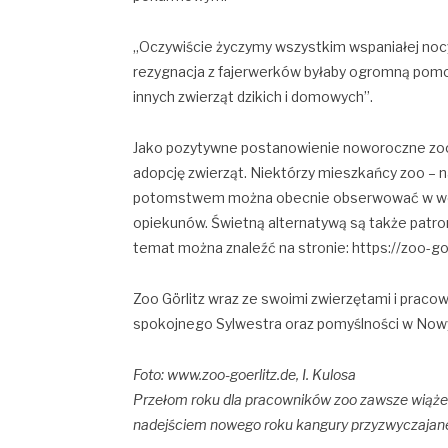
„Oczywiście życzymy wszystkim wspaniałej noc
rezygnacja z fajerwerków byłaby ogromną pomoc
innych zwierząt dzikich i domowych”.
Jako pozytywne postanowienie noworoczne zoo 
adopcję zwierząt. Niektórzy mieszkańcy zoo – na
potomstwem można obecnie obserwować w woli
opiekunów. Świetną alternatywą są także patron
temat można znaleźć na stronie: https://zoo-goe
Zoo Görlitz wraz ze swoimi zwierzętami i pracow
spokojnego Sylwestra oraz pomyślności w No
Foto: www.zoo-goerlitz.de, I. Kulosa
Przełom roku dla pracowników zoo zawsze wiąże s
nadejściem nowego roku kangury przyzwyczajane