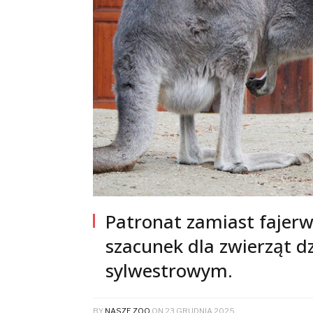
Patronat zamiast fajerw
szacunek dla zwierząt d
sylwestrowym.
BY
NASZE ZOO
ON
23 GRUDNIA 2025