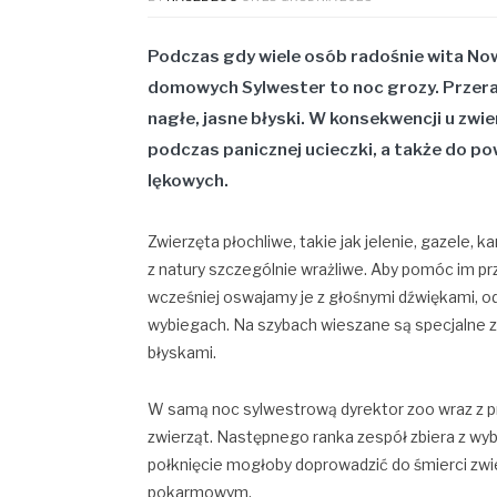
Podczas gdy wiele osób radośnie wita Nowy
domowych Sylwester to noc grozy. Przeraż
nagłe, jasne błyski. W konsekwencji u zw
podczas panicznej ucieczki, a także do 
lękowych.
Zwierzęta płochliwe, takie jak jelenie, gazele, 
z natury szczególnie wrażliwe. Aby pomóc im prz
wcześniej oswajamy je z głośnymi dźwiękami, od
wybiegach. Na szybach wieszane są specjalne z
błyskami.
W samą noc sylwestrową dyrektor zoo wraz z p
zwierząt. Następnego ranka zespół zbiera z wyb
połknięcie mogłoby doprowadzić do śmierci zwi
pokarmowym.