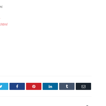
ec
e
.html
Twitter
Facebook
Pinterest
LinkedIn
Tumblr
Email