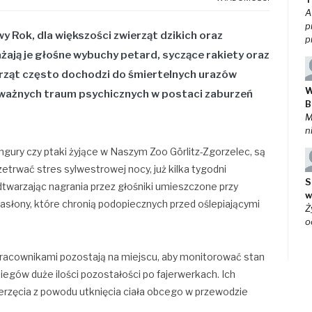
A
p
 Rok, dla większości zwierząt dzikich oraz
p
ają je głośne wybuchy petard, syczące rakiety oraz
ierząt często dochodzi do śmiertelnych urazów
W
poważnych traum psychicznych w postaci zaburzeń
B
M
n
kangury czy ptaki żyjące w Naszym Zoo Görlitz-Zgorzelec, są
etrwać stres sylwestrowej nocy, już kilka tygodni
S
twarzając nagrania przez głośniki umieszczone przy
w
asłony, które chronią podopiecznych przed oślepiającymi
Ż
o
racownikami pozostają na miejscu, aby monitorować stan
iegów duże ilości pozostałości po fajerwerkach. Ich
erzęcia z powodu utknięcia ciała obcego w przewodzie