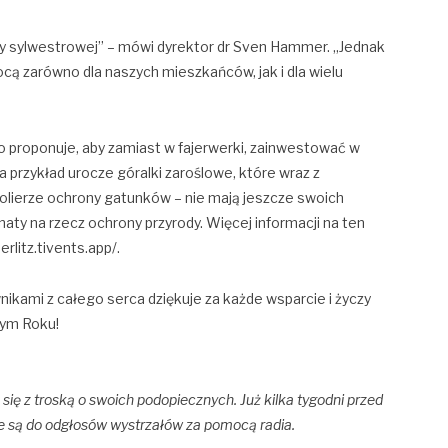
y sylwestrowej” – mówi dyrektor dr Sven Hammer. „Jednak
ą zarówno dla naszych mieszkańców, jak i dla wielu
proponuje, aby zamiast w fajerwerki, zainwestować w
 przykład urocze góralki zaroślowe, które wraz z
erze ochrony gatunków – nie mają jeszcze swoich
aty na rzecz ochrony przyrody. Więcej informacji na ten
rlitz.tivents.app/.
nikami z całego serca dziękuje za każde wsparcie i życzy
wym Roku!
ię z troską o swoich podopiecznych. Już kilka tygodni przed
 są do odgłosów wystrzałów za pomocą radia.