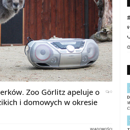
erków. Zoo Görlitz apeluje o
0
D
zikich i domowych w okresie
W
C
WIADOMOŚCI
T