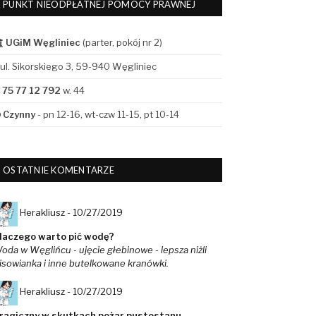
PUNKT NIEODPŁATNEJ POMOCY PRAWNEJ
UGiM Węgliniec
(parter, pokój nr 2)
ul. Sikorskiego 3, 59-940 Węgliniec
75 77 12 792
w. 44
Czynny
- pn 12-16, wt-czw 11-15, pt 10-14
OSTATNIE KOMENTARZE
Herakliusz -
10/27/2019
laczego warto pić wodę?
oda w Węglińcu - ujęcie głebinowe - lepsza niżli
isowianka i inne butelkowane kranówki.
Herakliusz -
10/27/2019
ragiczny w skutkach pożar pustostanu