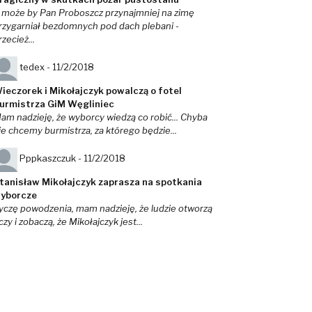
 może by Pan Proboszcz przynajmniej na zimę
rzygarniał bezdomnych pod dach plebani -
rzecież...
tedex -
11/2/2018
ieczorek i Mikołajczyk powalczą o fotel
urmistrza GiM Węgliniec
am nadzieję, że wyborcy wiedzą co robić... Chyba
ie chcemy burmistrza, za którego będzie...
Pppkaszczuk -
11/2/2018
tanisław Mikołajczyk zaprasza na spotkania
yborcze
yczę powodzenia, mam nadzieję, że ludzie otworzą
czy i zobaczą, że Mikołajczyk jest...