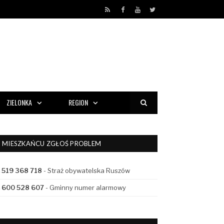
RSS
Facebook
YouTube
Twitter
ZIELONKA
REGION
MIESZKAŃCU ZGŁOŚ PROBLEM
519 368 718
- Straż obywatelska Ruszów
600 528 607
- Gminny numer alarmowy