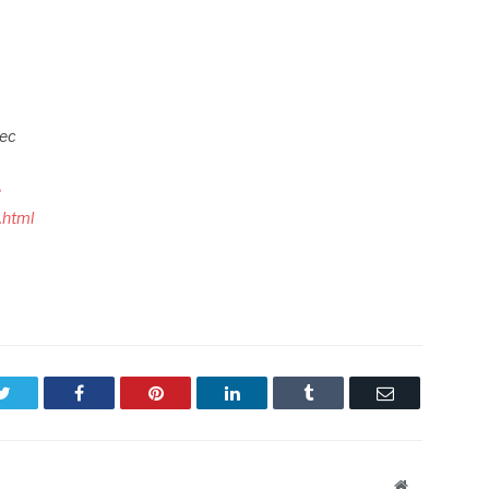
lec
e
.html
Twitter
Facebook
Pinterest
LinkedIn
Tumblr
Email
Website