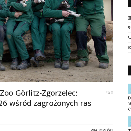
oo Görlitz-Zgorzelec:
0
D
26 wśród zagrożonych ras
W
C
WIADOMOŚCI
T