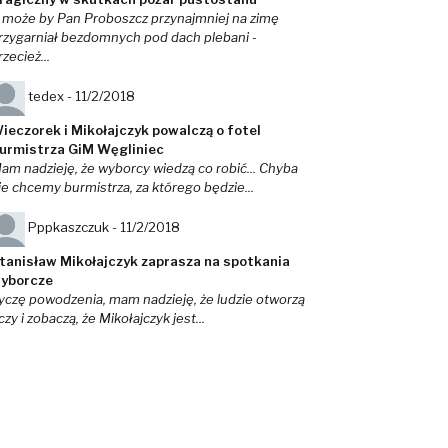
 może by Pan Proboszcz przynajmniej na zimę
rzygarniał bezdomnych pod dach plebani -
rzecież...
tedex -
11/2/2018
ieczorek i Mikołajczyk powalczą o fotel
urmistrza GiM Węgliniec
am nadzieję, że wyborcy wiedzą co robić... Chyba
ie chcemy burmistrza, za którego będzie...
Pppkaszczuk -
11/2/2018
tanisław Mikołajczyk zaprasza na spotkania
yborcze
yczę powodzenia, mam nadzieję, że ludzie otworzą
czy i zobaczą, że Mikołajczyk jest...