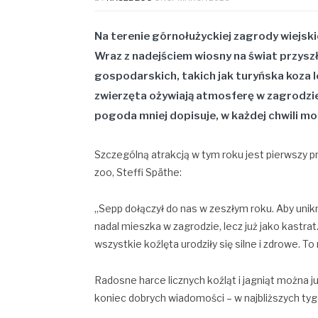
Na terenie górnołużyckiej zagrody wiejski
Wraz z nadejściem wiosny na świat przys
gospodarskich, takich jak turyńska koza
zwierzęta ożywiają atmosferę w zagrodzie,
pogoda mniej dopisuje, w każdej chwili mo
Szczególną atrakcją w tym roku jest pierwszy p
zoo, Steffi Späthe:
„Sepp dołączył do nas w zeszłym roku. Aby unik
nadal mieszka w zagrodzie, lecz już jako kastr
wszystkie koźlęta urodziły się silne i zdrowe. T
Radosne harce licznych koźląt i jagniąt można ju
koniec dobrych wiadomości – w najbliższych ty