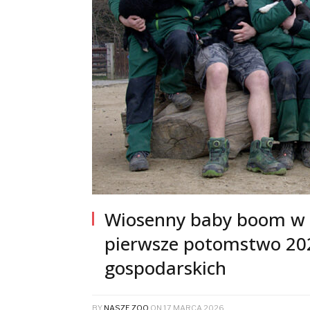
Wiosenny baby boom w Z
pierwsze potomstwo 20
gospodarskich
BY
NASZE ZOO
ON
17 MARCA 2026