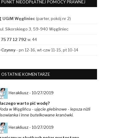
PUNKT NIEODPŁATNEJ POMOCY PRAWNEJ
UGiM Węgliniec
(parter, pokój nr 2)
ul. Sikorskiego 3, 59-940 Węgliniec
75 77 12 792
w. 44
Czynny
- pn 12-16, wt-czw 11-15, pt 10-14
OSTATNIE KOMENTARZE
Herakliusz -
10/27/2019
laczego warto pić wodę?
oda w Węglińcu - ujęcie głebinowe - lepsza niżli
isowianka i inne butelkowane kranówki.
Herakliusz -
10/27/2019
ragiczny w skutkach pożar pustostanu