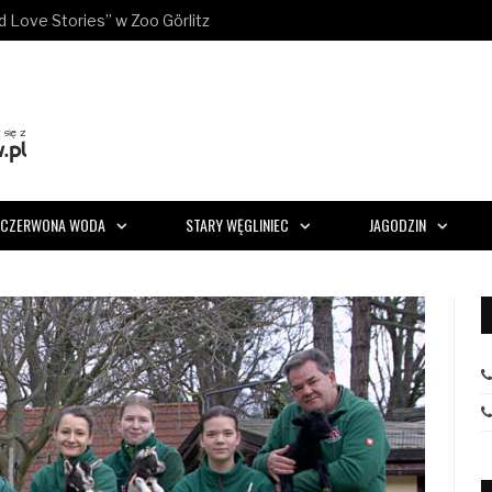
ld Love Stories” w Zoo Görlitz
CZERWONA WODA
STARY WĘGLINIEC
JAGODZIN