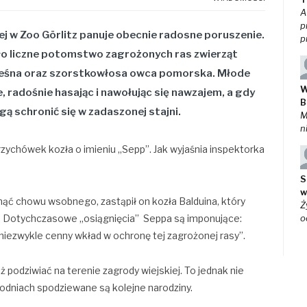
A
p
ej w Zoo Görlitz panuje obecnie radosne poruszenie.
p
zło liczne potomstwo zagrożonych ras zwierząt
 leśna oraz szorstkowłosa owca pomorska. Młode
W
 radośnie hasając i nawołując się nawzajem, a gdy
B
gą schronić się w zadaszonej stajni.
M
n
rzychówek kozła o imieniu „Sepp”. Jak wyjaśnia inspektorka
S
w
nąć chowu wsobnego, zastąpił on kozła Balduina, który
Ż
at. Dotychczasowe „osiągnięcia” Seppa są imponujące:
o
o niezwykle cenny wkład w ochronę tej zagrożonej rasy”.
ż podziwiać na terenie zagrody wiejskiej. To jednak nie
godniach spodziewane są kolejne narodziny.