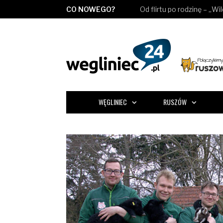
CO NOWEGO?
Od flirtu po rodzinę – „Wi
WĘGLINIEC
RUSZÓW