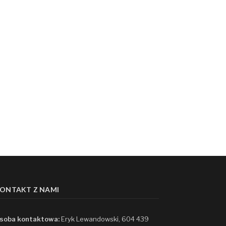
ONTAKT Z NAMI
soba kontaktowa:
Eryk Lewandowski, 604 439