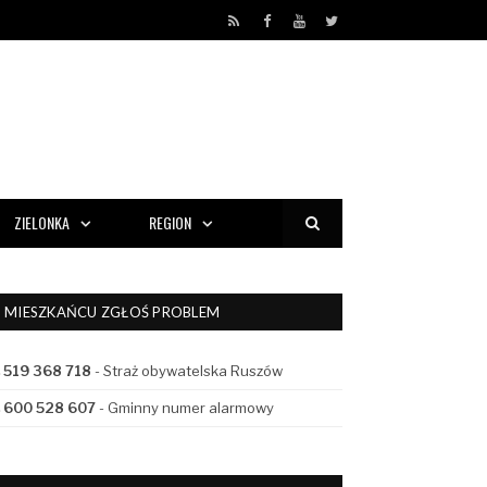
RSS
Facebook
YouTube
Twitter
ZIELONKA
REGION
MIESZKAŃCU ZGŁOŚ PROBLEM
519 368 718
- Straż obywatelska Ruszów
600 528 607
- Gminny numer alarmowy